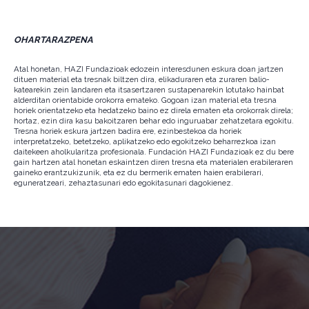
OHARTARAZPENA
Atal honetan, HAZI Fundazioak edozein interesdunen eskura doan jartzen
dituen material eta tresnak biltzen dira, elikaduraren eta zuraren balio-
katearekin zein landaren eta itsasertzaren sustapenarekin lotutako hainbat
alderditan orientabide orokorra emateko. Gogoan izan material eta tresna
horiek orientatzeko eta hedatzeko baino ez direla ematen eta orokorrak direla;
hortaz, ezin dira kasu bakoitzaren behar edo inguruabar zehatzetara egokitu.
Tresna horiek eskura jartzen badira ere, ezinbestekoa da horiek
interpretatzeko, betetzeko, aplikatzeko edo egokitzeko beharrezkoa izan
daitekeen aholkularitza profesionala. Fundación HAZI Fundazioak ez du bere
gain hartzen atal honetan eskaintzen diren tresna eta materialen erabileraren
gaineko erantzukizunik, eta ez du bermerik ematen haien erabilerari,
eguneratzeari, zehaztasunari edo egokitasunari dagokienez.