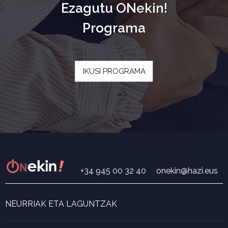
Ezagutu ONekin!
Programa
IKUSI PROGRAMA
+34 945 00 32 40
onekin@hazi.eus
NEURRIAK ETA LAGUNTZAK
Neurri eta laguntza bilatzailea