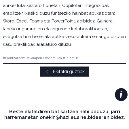
aurkeztuta.Ikastaro honetan, Copiloten integrazioak
erabiltzen ikasiko duzu funtsezko hainbat aplikaziotan:
Word, Excel, Teams eta PowerPoint, adibidez. Gainera,
laneko ingurunetan eta ingurune kolaboratiboetan,
ezagutza hori berehala aplikatzeko aukera emango dizuten
kasu praktikoak arakatuko dituzu.
#Ekintzailetza #Garapen Ekonomikoa #Talentua
Ekitaldi guztiak
Beste ekitaldiren bat sartzea nahi baduzu, jarri
harremanetan onekin@hazi.eus helbidearen bidez.