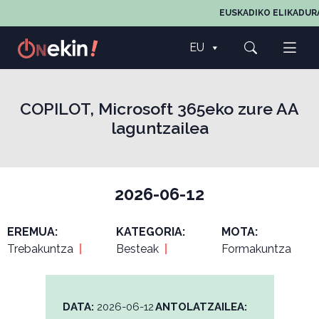
EUSKADIKO ELIKADURA
EU
COPILOT, Microsoft 365eko zure AA
laguntzailea
2026-06-12
EREMUA:
KATEGORIA:
MOTA:
Trebakuntza
|
Besteak
|
Formakuntza
DATA:
2026-06-12
ANTOLATZAILEA: