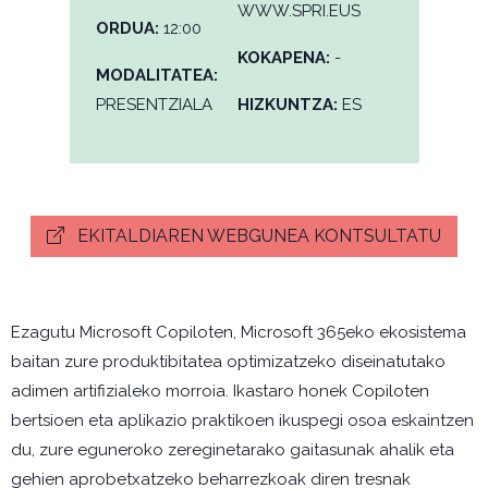
WWW.SPRI.EUS
ORDUA:
12:00
KOKAPENA:
-
MODALITATEA:
PRESENTZIALA
HIZKUNTZA:
ES
EKITALDIAREN WEBGUNEA KONTSULTATU
Ezagutu Microsoft Copiloten, Microsoft 365eko ekosistema
baitan zure produktibitatea optimizatzeko diseinatutako
adimen artifizialeko morroia. Ikastaro honek Copiloten
bertsioen eta aplikazio praktikoen ikuspegi osoa eskaintzen
du, zure eguneroko zereginetarako gaitasunak ahalik eta
gehien aprobetxatzeko beharrezkoak diren tresnak