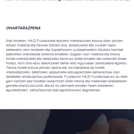
OHARTARAZPENA
Atal honetan, HAZI Fundazioak edozein interesdunen eskura doan jartzen
dituen material eta tresnak biltzen dira, elikaduraren eta zuraren balio-
katearekin zein landaren eta itsasertzaren sustapenarekin lotutako hainbat
alderditan orientabide orokorra emateko. Gogoan izan material eta tresna
horiek orientatzeko eta hedatzeko baino ez direla ematen eta orokorrak direla;
hortaz, ezin dira kasu bakoitzaren behar edo inguruabar zehatzetara egokitu.
Tresna horiek eskura jartzen badira ere, ezinbestekoa da horiek
interpretatzeko, betetzeko, aplikatzeko edo egokitzeko beharrezkoa izan
daitekeen aholkularitza profesionala. Fundación HAZI Fundazioak ez du bere
gain hartzen atal honetan eskaintzen diren tresna eta materialen erabileraren
gaineko erantzukizunik, eta ez du bermerik ematen haien erabilerari,
eguneratzeari, zehaztasunari edo egokitasunari dagokienez.