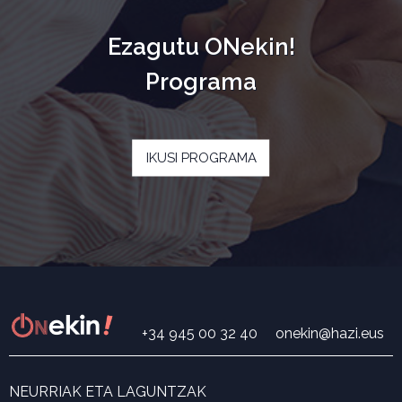
Ezagutu ONekin!
Programa
IKUSI PROGRAMA
+34 945 00 32 40
onekin@hazi.eus
NEURRIAK ETA LAGUNTZAK