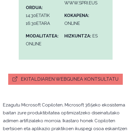
WWW.SPRI.EUS
ORDUA:
14:30ETATIK
KOKAPENA:
16:30ETARA
ONLINE
MODALITATEA:
HIZKUNTZA:
ES
ONLINE
EKITALDIAREN WEBGUNEA KONTSULTATU
Ezagutu Microsoft Copiloten, Microsoft 365eko ekosistema
baitan zure produktibitatea optimizatzeko diseinatutako
adimen artifizialeko morroia. Ikastaro honek Copiloten
bertsioen eta aplikazio praktikoen ikuspegi osoa eskaintzen