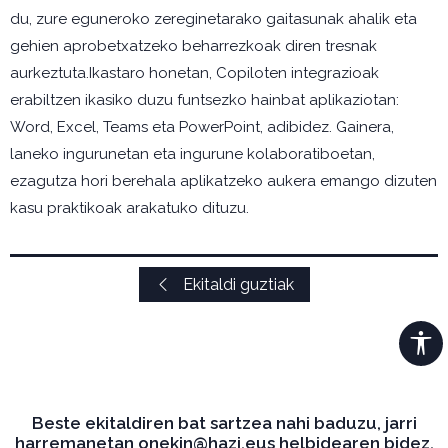
du, zure eguneroko zereginetarako gaitasunak ahalik eta
gehien aprobetxatzeko beharrezkoak diren tresnak
aurkeztuta.Ikastaro honetan, Copiloten integrazioak
erabiltzen ikasiko duzu funtsezko hainbat aplikaziotan:
Word, Excel, Teams eta PowerPoint, adibidez. Gainera,
laneko ingurunetan eta ingurune kolaboratiboetan,
ezagutza hori berehala aplikatzeko aukera emango dizuten
kasu praktikoak arakatuko dituzu.
Ekitaldi guztiak
Beste ekitaldiren bat sartzea nahi baduzu, jarri
harremanetan onekin@hazi.eus helbidearen bidez.