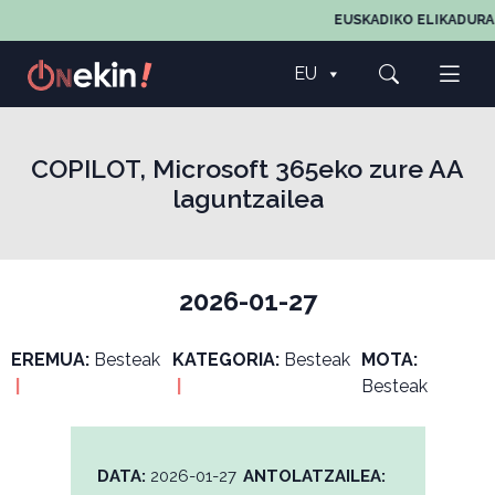
EUSKADIKO ELIKADURAR
EU
COPILOT, Microsoft 365eko zure AA
laguntzailea
2026-01-27
EREMUA:
Besteak
KATEGORIA:
Besteak
MOTA:
|
|
Besteak
DATA:
2026-01-27
ANTOLATZAILEA: