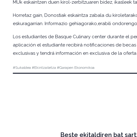
MUk eskaintzen duen kirol-zerbitzuaren bidez, ikasleek ta
Horretaz gain, Donostiak eskaintza zabala du kiroletarako 
eskuragarrian. Informazio gehiagorako,erabili ondorengo
Los estudiantes de Basque Culinary center durante el p
aplicación el estudiante recibirá notificaciones de becas
exclusivas y tendrá información en exclusiva de la oferta
#Sukaldea #Ekintzailetza #Garapen Ekonomikoa
Beste ekitaldiren bat sar