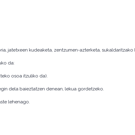
ria, jatetxeen kudeaketa, zentzumen-azterketa, sukaldaritzako k
uko da:
eko osoa itzuliko da).
egin dela baieztatzen denean, lekua gordetzeko.
aste lehenago.