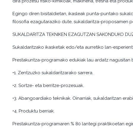
dira prozesu fisiko-kimikoak, makineria, tresna eta produk
Egingo diren bisitaldietan, ikasleak punta-puntako sukald
filosofia ezagutaraziko dute, sukaldaritza-proposamen pe
SUKALDARITZA TEKNIKEN EZAGUTZAN SAKONDUKO DUZ
Sukaldaritzako ikasketak edo/eta aurretiko lan-esperient
Prestakuntza-programako edukiak lau ardatz nagusitan b
•1. Zentzuzko sukaldaritzarako sarrera.
•2. Sortze- eta berritze-prozesuak.
•3. Abangoardiako teknikak. Oinarriak, sukaldaritzan erabi
•4. Produktu berriak.
Prestakuntza-programaren % 80 lantegi praktikoetan egin