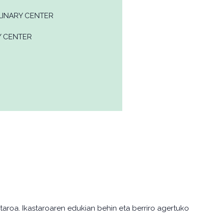
INARY CENTER
Y CENTER
aroa. Ikastaroaren edukian behin eta berriro agertuko