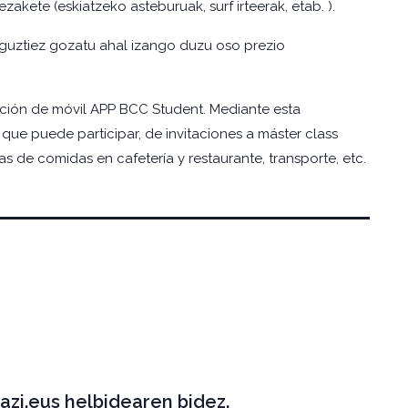
kete (eskiatzeko asteburuak, surf irteerak, etab. ).
io guztiez gozatu ahal izango duzu oso prezio
ación de móvil APP BCC Student. Mediante esta
 que puede participar, de invitaciones a máster class
s de comidas en cafetería y restaurante, transporte, etc.
azi.eus helbidearen bidez.