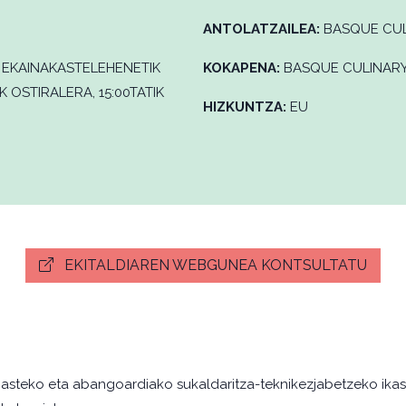
ANTOLATZAILEA:
BASQUE CUL
6 EKAINAKASTELEHENETIK
KOKAPENA:
BASQUE CULINAR
 OSTIRALERA, 15:00TATIK
HIZKUNTZA:
EU
EKITALDIAREN WEBGUNEA KONTSULTATU
asteko eta abangoardiako sukaldaritza-teknikezjabetzeko ikast