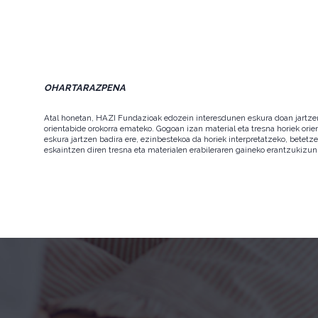
OHARTARAZPENA
Atal honetan, HAZI Fundazioak edozein interesdunen eskura doan jartzen d
orientabide orokorra emateko. Gogoan izan material eta tresna horiek orie
eskura jartzen badira ere, ezinbestekoa da horiek interpretatzeko, betet
eskaintzen diren tresna eta materialen erabileraren gaineko erantzukizun