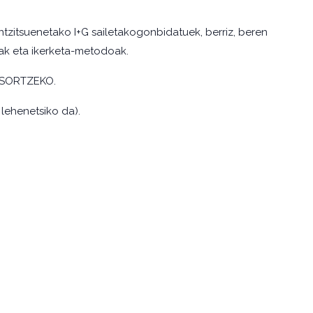
ntzitsuenetako I+G sailetakogonbidatuek, berriz, beren
oak eta ikerketa-metodoak.
SORTZEKO.
 lehenetsiko da).