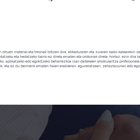
ituen material eta tresnak biltzen dira, elikaduraren eta zuraren balio-katearekin ze
ntatzeko eta hedatzeko baino ez direla ematen eta orokorrak direla; hortaz, ezin dira
zeko, aplikatzeko edo egokitzeko beharrezkoa izan daitekeen aholkularitza profesion
ik, eta ez du bermerik ematen haien erabilerari, eguneratzeari, zehaztasunari edo eg