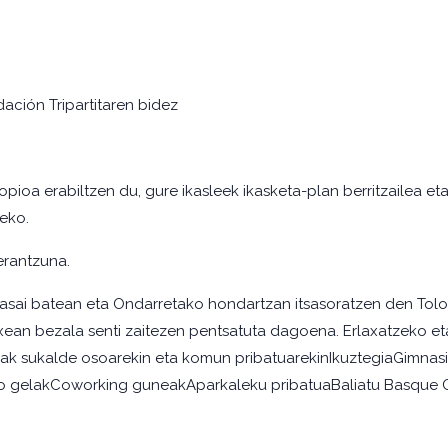
ación Tripartitaren bidez
pioa erabiltzen du, gure ikasleek ikasketa-plan berritzailea e
eko.
erantzuna.
asai batean eta Ondarretako hondartzan itsasoratzen den Tolos
txean bezala senti zaitezen pentsatuta dagoena. Erlaxatzeko 
ak sukalde osoarekin eta komun pribatuarekinIkuztegiaGimnas
o gelakCoworking guneakAparkaleku pribatuaBaliatu Basque C