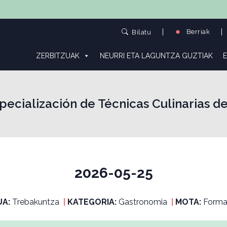
Berriak
Bilatu
ZERBITZUAK
NEURRI ETA LAGUNTZA GUZTIAK
E
pecialización de Técnicas Culinarias d
2026-05-25
UA:
Trebakuntza
|
KATEGORIA:
Gastronomia
|
MOTA:
Forma