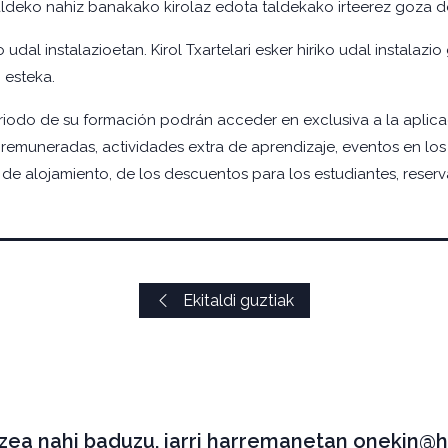
ldeko nahiz banakako kirolaz edota taldekako irteerez goza deza
udal instalazioetan. Kirol Txartelari esker hiriko udal instalaz
 esteka.
eriodo de su formación podrán acceder en exclusiva a la aplic
 remuneradas, actividades extra de aprendizaje, eventos en los
 de alojamiento, de los descuentos para los estudiantes, reserva
Ekitaldi guztiak
tzea nahi baduzu, jarri harremanetan onekin@h