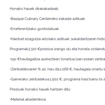
Honako hauek dirairakasleak:
•Basque Culinary Centerreko irakasle adituak.
•Erreferentziako gonbidatuak.
•Hainbat ezagutza-arlotako adituak: sukaldaritzaren histo
Programak3.320 €prezioa izango du eta honela ordaind
•150 €hautagaitza aurkeztean (onartua izan ezean zenbat
•Zenbatekoaren % 40, hau da,1.268 €, hautagaia onartu 
•Gainerako zenbatekoa,1.902 €, programa hasi baino bi 
Prezioak honako hauek hartzen ditu:
•Material akademikoa.