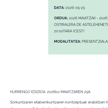
DATA:
2026-05-25
ORDUA:
2026 MAIATZAK - 202
OSTIRALERA DE ASTELEHENETIK
20:00TARA (CEST)
MODALITATEA:
PRESENTZIALA
HURRENGO EDIZIOA: 2026ko MAIATZAREN 25A
Sorkuntzaren etaberrikuntzaren kontzeptuak erabiltzen h