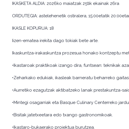
IKASKETA ALDIA: 2026ko maiatzak 25tik ekainak 26ra
ORDUTEGIA: astelehenetik ostiralera, 15:00etatik 20:00eta
IKASLE KOPURUA: 18
Iizen-ematea irekita dago tokiak bete arte.
Ikaskuntza-irakaskuntza prozesua honako kontzeptu met
•Ikastaroak praktikoak izango dira, funtsean: teknikak aza
•Zeharkako edukiak, ikasleak barneratu beharreko gaitasuna
•Aurretiko ezagutzak aktibatzeko lanak prestakuntza-saio
•Mintegi osagarriak eta Basque Culinary Centerreko jardu
•Bisitak jatetxeetara edo txango gastronomikoak.
•Ikastaro-bukaerako proiektua burutzea.