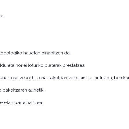
ra
odologiko hauetan oinarritzen da:
ldu eta horiei loturiko platerak prestatzea.
k osatzeko: historia, sukaldaritzako kimika, nutrizioa, berrikun
 bakoitzaren aurretik.
eretan parte hartzea.