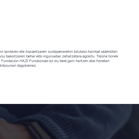
in landaren eta itsasertzaren sustapenarekin lotutako hainbat alderditan
 kasu bakoitzaren behar edo inguruabar zehatzetara egokitu. Tresna horiek
ala. Fundación HAZI Fundazioak ez du bere gain hartzen atal honetan
okitasunari dagokienez.