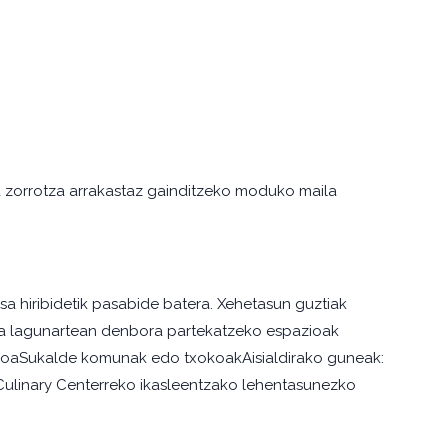
ta zorrotza arrakastaz gainditzeko moduko maila
a hiribidetik pasabide batera. Xehetasun guztiak
eta lagunartean denbora partekatzeko espazioak
ioaSukalde komunak edo txokoakAisialdirako guneak:
ulinary Centerreko ikasleentzako lehentasunezko