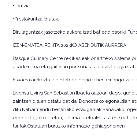
•Jantzia.
•Prestakuntza-bisitak.
Dirulaguntzak jasotzeko aukera (zati bat edo osorik) Fund
IZEN-EMATEA IREKITA 2023KO ABENDUTIK AURRERA
Basque Culinary Centerrek ikasleak onartzeko sistema pro
akademikoa eta gaitasun pertsonalak dituztela egiaztatz
Eskaera aurkeztu eta hilabete baino lehen emango zaie 
Livensa Living San Sebastián Ibaeta auzoan dago, gune l
zaintzen dituen ostatu bat da, Donostiako egonaldian e
ditu.Nabarmendu beharreko ezaugarriak:Banakako logel
egongela, joko-aretoa, zinema-aretoaMusika entseatzek
tarifak.Ostatuari buruzko informazio gehiagohemen