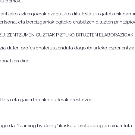
tu berriak…
aritzako azken joerak ezagutuko ditu. Estatuko jatetxerik garra
rtsonal eta bereizgarriak egiteko erabiltzen dituzten printzipi
U, ZENTZUMEN GUZTIAK PIZTUKO DITUZTEN ELABORAZIOAK 
zia duten profesionalei zuzenduta dago (bi urteko esperientzia
anatzen dira:
ltzea eta gaiari loturiko platerak prestatzea.
go da, “learning by doing” ikasketa-metodologian oinarrituta.