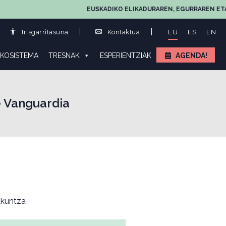
EUSKADIKO ELIKADURAREN, EGURRAREN ETA LANDA 
Irisgarritasuna
Kontaktua
EU
ES
EN
KOSISTEMA
TRESNAK
ESPERIENTZIAK
AGENDA!
e Vanguardia
kuntza