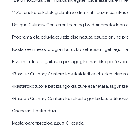
*Zero modulua behin bakarrik egiten da, ikastaroaren me
** Zuzeneko eskolak grabatuko dira, nahi duzunean ikus
Basque Culinary Centerren,learning by doingmetodoan oin
Programa eta edukiakguztiz diseinatuta daude online pr
Ikastaroen metodologiari buruzko xehetasun gehiago n
Eskarmentu eta gaitasun pedagogiko handiko profesional
•Basque Culinary Centerrekosukaldaritza eta zientziaren 
•Ikastarokotutore bat izango da zure esanetara, lagunt
•Basque Culinary Centerrekoirakasle gonbidatu aditue
Onenekin ikasiko duzu!
Ikastaroarenprezioa 2.200 €-koada: