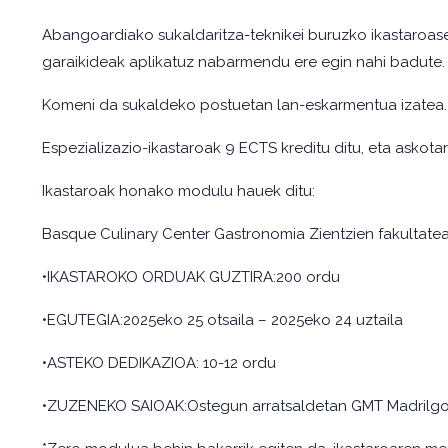
Abangoardiako sukaldaritza-teknikei buruzko ikastaroase
garaikideak aplikatuz nabarmendu ere egin nahi badute.
Komeni da sukaldeko postuetan lan-eskarmentua izatea.
Espezializazio-ikastaroak 9 ECTS kreditu ditu, eta askot
Ikastaroak honako modulu hauek ditu:
Basque Culinary Center Gastronomia Zientzien fakultatear
•IKASTAROKO ORDUAK GUZTIRA:200 ordu
•EGUTEGIA:2025eko 25 otsaila – 2025eko 24 uztaila
•ASTEKO DEDIKAZIOA: 10-12 ordu
•ZUZENEKO SAIOAK:Ostegun arratsaldetan GMT Madrilgo 