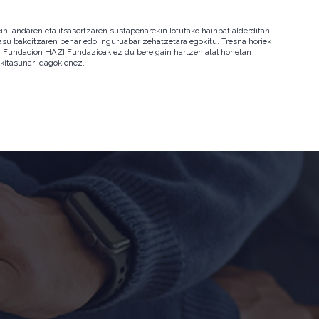
in landaren eta itsasertzaren sustapenarekin lotutako hainbat alderditan
 kasu bakoitzaren behar edo inguruabar zehatzetara egokitu. Tresna horiek
ala. Fundación HAZI Fundazioak ez du bere gain hartzen atal honetan
okitasunari dagokienez.