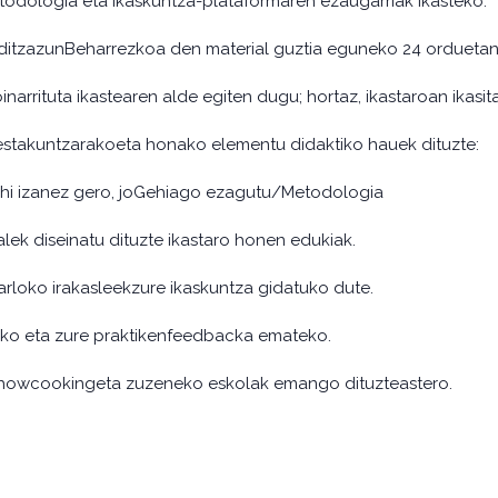
todologia eta ikaskuntza-plataformaren ezaugarriak ikasteko.
 ditzazunBeharrezkoa den material guztia eguneko 24 orduetan 
arrituta ikastearen alde egiten dugu; hortaz, ikastaroan ikasi
estakuntzarakoeta honako elementu didaktiko hauek dituzte:
ahi izanez gero, joGehiago ezagutu/Metodologia
ek diseinatu dituzte ikastaro honen edukiak.
arloko irakasleekzure ikaskuntza gidatuko dute.
zeko eta zure praktikenfeedbacka emateko.
kshowcookingeta zuzeneko eskolak emango dituzteastero.