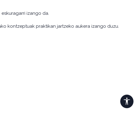
eskuragarri izango da.
tako kontzeptuak praktikan jartzeko aukera izango duzu.