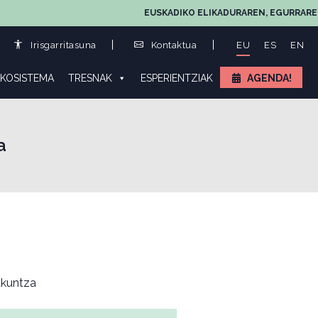
EUSKADIKO ELIKADURAREN, EGURRAREN ETA L
Irisgarritasuna
Kontaktua
EU
ES
EN
KOSISTEMA
TRESNAK
ESPERIENTZIAK
AGENDA!
a
kuntza