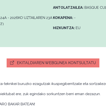
ANTOLATZAILEA:
BASQUE CUL
24A - 2026KO UZTAILAREN 23A
KOKAPENA:
-
ST)
HIZKUNTZA:
EU
EKITALDIAREN WEBGUNEA KONTSULTATU
-teknikei buruzko ezagutzak ikuspegiberritzaile eta sortzailez
iektubat ere, zuk egindako sorkuntzen berri eman dezazun.
TARO BAKAR BATEAN!