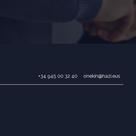
+34 945 00 32 40
onekin@hazi.eus