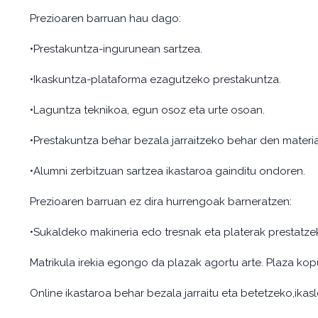
Prezioaren barruan hau dago:
•Prestakuntza-ingurunean sartzea.
•Ikaskuntza-plataforma ezagutzeko prestakuntza.
•Laguntza teknikoa, egun osoz eta urte osoan.
•Prestakuntza behar bezala jarraitzeko behar den material
•Alumni zerbitzuan sartzea ikastaroa gainditu ondoren.
Prezioaren barruan ez dira hurrengoak barneratzen:
•Sukaldeko makineria edo tresnak eta platerak prestatz
Matrikula irekia egongo da plazak agortu arte. Plaza ko
Online ikastaroa behar bezala jarraitu eta betetzeko,ika