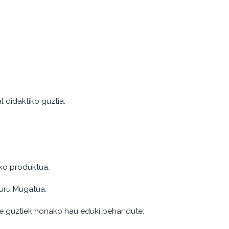
 didaktiko guztia.
eko produktua.
puru Mugatua.
sle guztiek honako hau eduki behar dute: