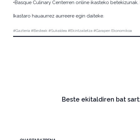
•Basque Culinary Centerren online ikasteko betekizunak
Ikastaro hauaurrez aurreere egin daiteke.
#Gazteria #Besteak #Sukaldea #Ekintzailetza #Garapen Ekonomikoa
Beste ekitaldiren bat sar