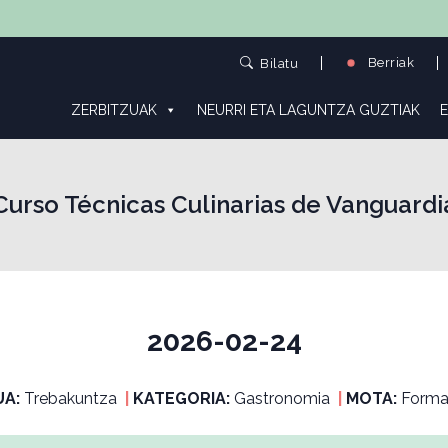
Berriak
Bilatu
ZERBITZUAK
NEURRI ETA LAGUNTZA GUZTIAK
E
Curso Técnicas Culinarias de Vanguardi
2026-02-24
UA:
Trebakuntza
|
KATEGORIA:
Gastronomia
|
MOTA:
Forma