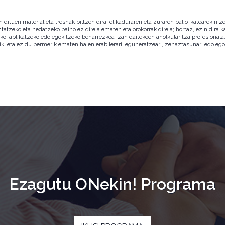
ituen material eta tresnak biltzen dira, elikaduraren eta zuraren balio-katearekin ze
ntatzeko eta hedatzeko baino ez direla ematen eta orokorrak direla; hortaz, ezin dira
zeko, aplikatzeko edo egokitzeko beharrezkoa izan daitekeen aholkularitza profesion
ik, eta ez du bermerik ematen haien erabilerari, eguneratzeari, zehaztasunari edo eg
Ezagutu ONekin! Programa