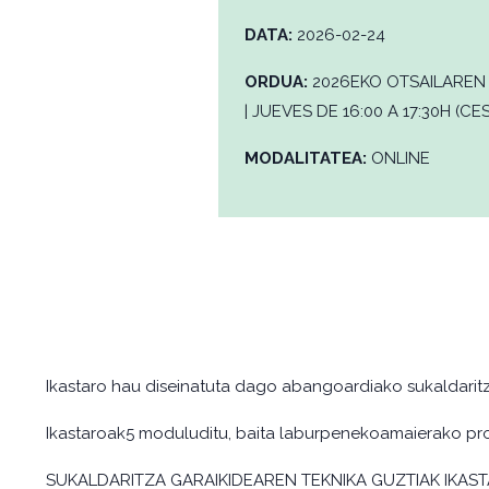
DATA:
2026-02-24
ORDUA:
2026EKO OTSAILAREN 
| JUEVES DE 16:00 A 17:30H (CE
MODALITATEA:
ONLINE
Ikastaro hau diseinatuta dago abangoardiako sukaldaritza
Ikastaroak5 moduluditu, baita laburpenekoamaierako pro
SUKALDARITZA GARAIKIDEAREN TEKNIKA GUZTIAK IKAS