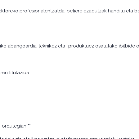
ktoreko profesionalentzatda, betiere ezagutzak handitu eta ber
ariko abangoardia-teknikez eta -produktuez osatutako ibilbide 
en titulazioa.
ordutegian **