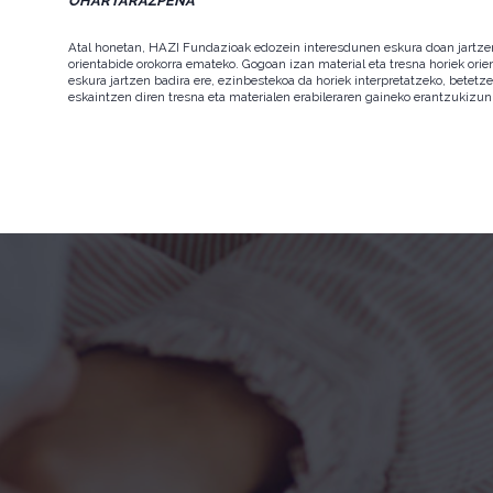
OHARTARAZPENA
Atal honetan, HAZI Fundazioak edozein interesdunen eskura doan jartzen d
orientabide orokorra emateko. Gogoan izan material eta tresna horiek orie
eskura jartzen badira ere, ezinbestekoa da horiek interpretatzeko, betet
eskaintzen diren tresna eta materialen erabileraren gaineko erantzukizun