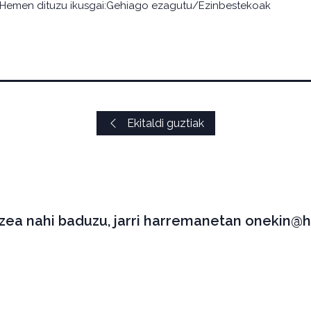
. Hemen dituzu ikusgai:Gehiago ezagutu/Ezinbestekoak
Ekitaldi guztiak
tzea nahi baduzu, jarri harremanetan onekin@h