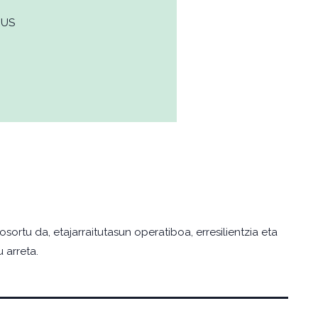
EUS
rtu da, etajarraitutasun operatiboa, erresilientzia eta
 arreta.