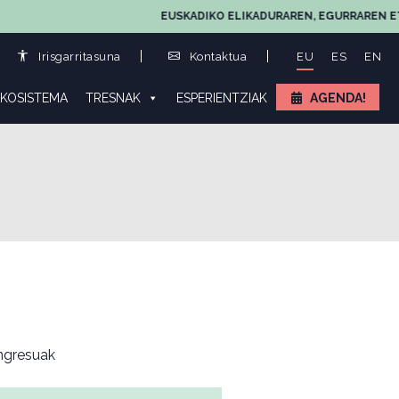
EUSKADIKO ELIKADURAREN, EGURRAREN ETA LAND
Irisgarritasuna
Kontaktua
EU
ES
EN
KOSISTEMA
TRESNAK
ESPERIENTZIAK
AGENDA!
gresuak