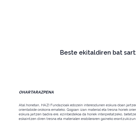
Beste ekitaldiren bat sar
OHARTARAZPENA
Atal honetan, HAZI Fundazioak edozein interesdunen eskura doan jartzen d
orientabide orokorra emateko. Gogoan izan material eta tresna horiek orie
eskura jartzen badira ere, ezinbestekoa da horiek interpretatzeko, betet
eskaintzen diren tresna eta materialen erabileraren gaineko erantzukizun