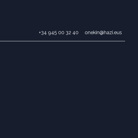
+34 945 00 32 40
onekin@hazi.eus