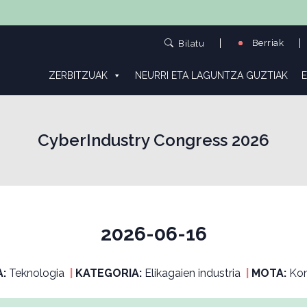
Berriak
Bilatu
ZERBITZUAK
NEURRI ETA LAGUNTZA GUZTIAK
E
CyberIndustry Congress 2026
2026-06-16
A:
Teknologia
|
KATEGORIA:
Elikagaien industria
|
MOTA:
Kon