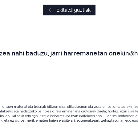
Ekitaldi guztiak
tzea nahi baduzu, jarri harremanetan onekin@h
ituen material eta tresnak biltzen dira, elikaduraren eta zuraren balio-katearekin ze
ntatzeko eta hedatzeko baino ez direla ematen eta orokorrak direla; hortaz, ezin dira
zeko, aplikatzeko edo egokitzeko beharrezkoa izan daitekeen aholkularitza profesion
ik, eta ez du bermerik ematen haien erabilerari, eguneratzeari, zehaztasunari edo eg