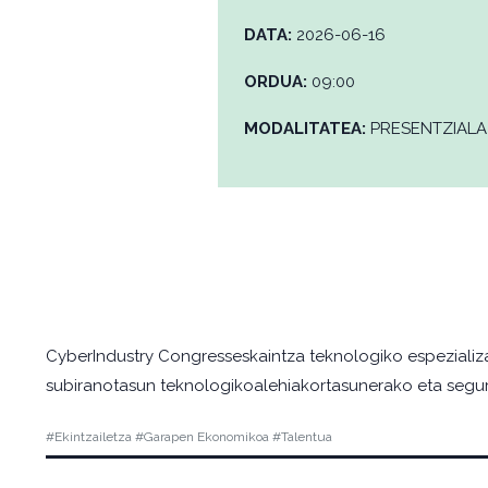
DATA:
2026-06-16
ORDUA:
09:00
MODALITATEA:
PRESENTZIALA
CyberIndustry Congresseskaintza teknologiko espezializat
subiranotasun teknologikoalehiakortasunerako eta segur
#Ekintzailetza #Garapen Ekonomikoa #Talentua