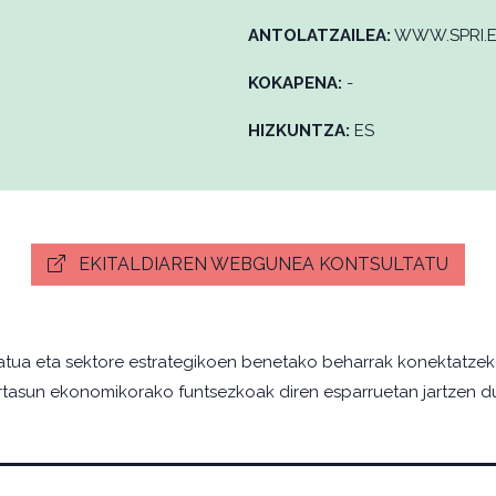
ANTOLATZAILEA:
WWW.SPRI.
KOKAPENA:
-
HIZKUNTZA:
ES
EKITALDIAREN WEBGUNEA KONTSULTATU
ua eta sektore estrategikoen benetako beharrak konektatzekoso
tasun ekonomikorako funtsezkoak diren esparruetan jartzen du