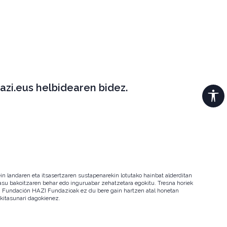
azi.eus helbidearen bidez.
in landaren eta itsasertzaren sustapenarekin lotutako hainbat alderditan
 kasu bakoitzaren behar edo inguruabar zehatzetara egokitu. Tresna horiek
ala. Fundación HAZI Fundazioak ez du bere gain hartzen atal honetan
okitasunari dagokienez.