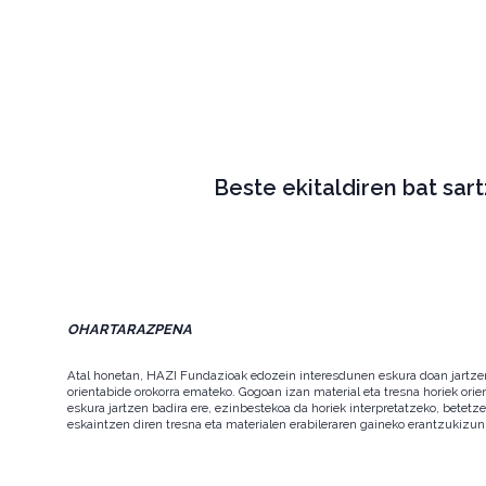
Beste ekitaldiren bat sar
OHARTARAZPENA
Atal honetan, HAZI Fundazioak edozein interesdunen eskura doan jartzen d
orientabide orokorra emateko. Gogoan izan material eta tresna horiek orie
eskura jartzen badira ere, ezinbestekoa da horiek interpretatzeko, betet
eskaintzen diren tresna eta materialen erabileraren gaineko erantzukizun