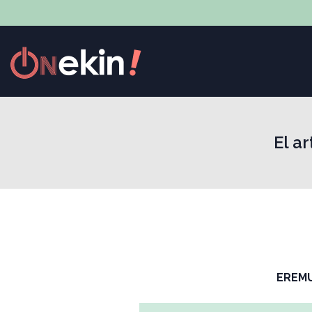
El a
EREM