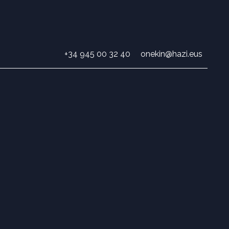
+34 945 00 32 40
onekin@hazi.eus