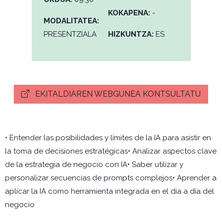
KOKAPENA:
-
MODALITATEA:
PRESENTZIALA
HIZKUNTZA:
ES
EKITALDIAREN WEBGUNEA KONTSULTATU
• Entender las posibilidades y límites de la IA para asistir en
la toma de decisiones estratégicas• Analizar aspectos clave
de la estrategia de negocio con IA• Saber utilizar y
personalizar secuencias de prompts complejos• Aprender a
aplicar la IA como herramienta integrada en el día a día del
negocio