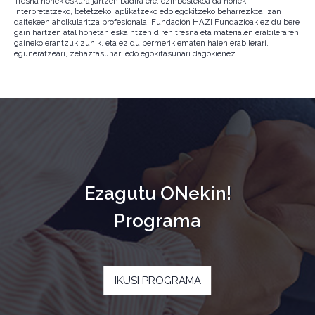
Tresna horiek eskura jartzen badira ere, ezinbestekoa da horiek
interpretatzeko, betetzeko, aplikatzeko edo egokitzeko beharrezkoa izan
daitekeen aholkularitza profesionala. Fundación HAZI Fundazioak ez du bere
gain hartzen atal honetan eskaintzen diren tresna eta materialen erabileraren
gaineko erantzukizunik, eta ez du bermerik ematen haien erabilerari,
eguneratzeari, zehaztasunari edo egokitasunari dagokienez.
Ezagutu ONekin!
Programa
IKUSI PROGRAMA