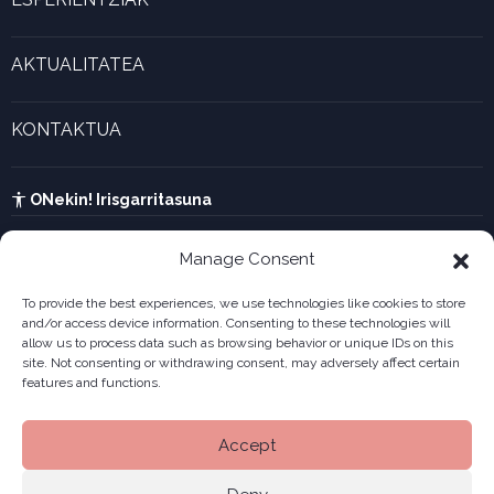
Marjina kalkulagailua
Esperientzia bizigarriak
Gaztenek Araba kalkulagailua
AKTUALITATEA
Forma juridikoak
Aktualitatea eta azken berriak
Enpresa berritzaileen galeria
KONTAKTUA
UTA kalkulagailua
Ikusi harremanetarako formularioa
Kabia
ONekin! Irisgarritasuna
Manage Consent
To provide the best experiences, we use technologies like cookies to store
and/or access device information. Consenting to these technologies will
allow us to process data such as browsing behavior or unique IDs on this
site. Not consenting or withdrawing consent, may adversely affect certain
features and functions.
Accept