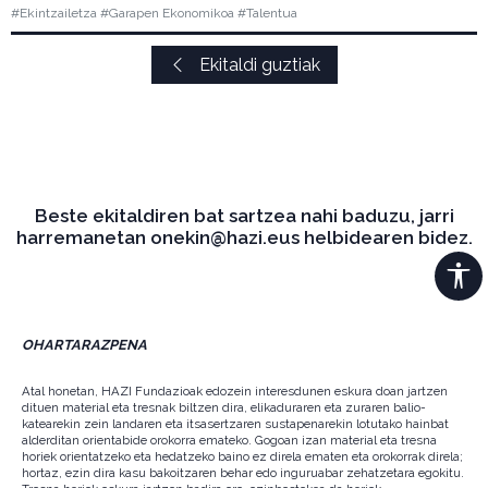
#Ekintzailetza #Garapen Ekonomikoa #Talentua
Ekitaldi guztiak
Beste ekitaldiren bat sartzea nahi baduzu, jarri
harremanetan onekin@hazi.eus helbidearen bidez.
OHARTARAZPENA
Atal honetan, HAZI Fundazioak edozein interesdunen eskura doan jartzen
dituen material eta tresnak biltzen dira, elikaduraren eta zuraren balio-
katearekin zein landaren eta itsasertzaren sustapenarekin lotutako hainbat
alderditan orientabide orokorra emateko. Gogoan izan material eta tresna
horiek orientatzeko eta hedatzeko baino ez direla ematen eta orokorrak direla;
hortaz, ezin dira kasu bakoitzaren behar edo inguruabar zehatzetara egokitu.