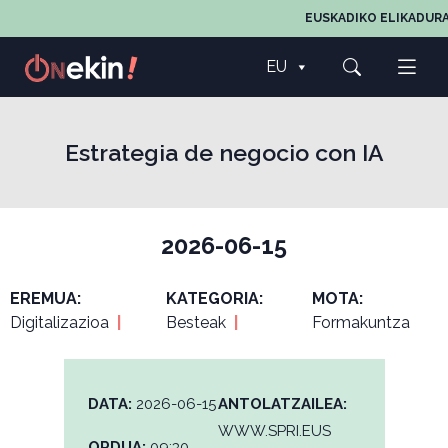
EUSKADIKO ELIKADURA
EU
Estrategia de negocio con IA
2026-06-15
EREMUA:
KATEGORIA:
MOTA:
Digitalizazioa
|
Besteak
|
Formakuntza
DATA:
2026-06-15
ANTOLATZAILEA:
WWW.SPRI.EUS
ORDUA:
09:30