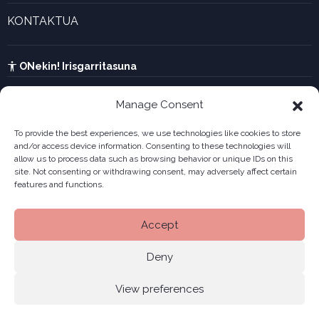
Aktualitatea eta azken berriak
Enpresa berritzaileen galeria
KONTAKTUA
UTA kalkulagailua
Ikusi harremanetarako formularioa
Kabia
ONekin! Irisgarritasuna
Manage Consent
To provide the best experiences, we use technologies like cookies to store
and/or access device information. Consenting to these technologies will
allow us to process data such as browsing behavior or unique IDs on this
site. Not consenting or withdrawing consent, may adversely affect certain
features and functions.
Accept
Deny
View preferences
Legala
Pribatutasun politika
Cookiak
© 2026 ONekin
|
|
|