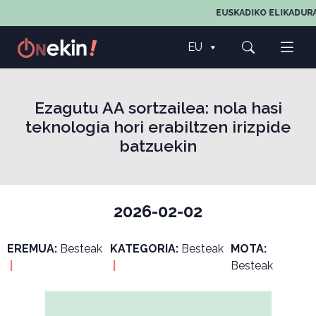
EUSKADIKO ELIKADURA
EU
Ezagutu AA sortzailea: nola hasi
teknologia hori erabiltzen irizpide
batzuekin
2026-02-02
EREMUA:
Besteak
KATEGORIA:
Besteak
MOTA:
|
|
Besteak