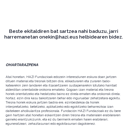
Beste ekitaldiren bat sartzea nahi baduzu, jarri
harremanetan onekin@hazi.eus helbidearen bidez.
OHARTARAZPENA
Atal honetan, HAZI Fundazioak edozein interesdunen eskura doan jartzen
dituen material eta tresnak biltzen dira, elikaduraren eta zuraren balio-
katearekin zein landaren eta itsasertzaren sustapenarekin lotutako hainbat
alderditan orientabide orokorra emateko. Gogoan izan material eta tresna
horiek orientatzeko eta hedatzeko baino ez direla ematen eta orokorrak direla;
hortaz, ezin dira kasu bakoitzaren behar edo inguruabar zehatzetara egokitu.
Tresna horiek eskura jartzen badira ere, ezinbestekoa da horiek
interpretatzeko, betetzeko, aplikatzeko edo egokitzeko beharrezkoa izan
daitekeen aholkularitza profesionala. Fundación HAZI Fundazioak ez du bere
gain hartzen atal honetan eskaintzen diren tresna eta materialen erabileraren
gaineko erantzukizunik, eta ez du bermerik ematen haien erabilerari,
eguneratzeari, zehaztasunari edo egokitasunari dagokienez.