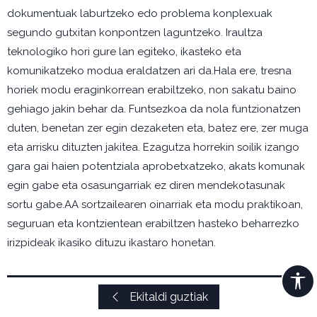
dokumentuak laburtzeko edo problema konplexuak
segundo gutxitan konpontzen laguntzeko. Iraultza
teknologiko hori gure lan egiteko, ikasteko eta
komunikatzeko modua eraldatzen ari da.Hala ere, tresna
horiek modu eraginkorrean erabiltzeko, non sakatu baino
gehiago jakin behar da. Funtsezkoa da nola funtzionatzen
duten, benetan zer egin dezaketen eta, batez ere, zer muga
eta arrisku dituzten jakitea. Ezagutza horrekin soilik izango
gara gai haien potentziala aprobetxatzeko, akats komunak
egin gabe eta osasungarriak ez diren mendekotasunak
sortu gabe.AA sortzailearen oinarriak eta modu praktikoan,
seguruan eta kontzientean erabiltzen hasteko beharrezko
irizpideak ikasiko dituzu ikastaro honetan.
Ekitaldi guztiak