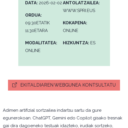
DATA:
2026-02-02
ANTOLATZAILEA:
WWW.SPRI.EUS
ORDUA:
09:30ETATIK
KOKAPENA:
11:30ETARA
ONLINE
MODALITATEA:
HIZKUNTZA:
ES
ONLINE
EKITALDIAREN WEBGUNEA KONTSULTATU
Adimen artifizial sortzailea indartsu sartu da gure
egunerokoan. ChatGPT, Gemini edo Copilot gisako tresnak
gai dira dagoeneko testuak idazteko, irudiak sortzeko,