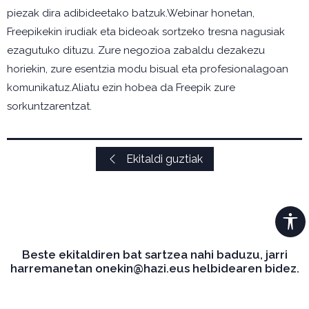
piezak dira adibideetako batzuk.Webinar honetan,
Freepikekin irudiak eta bideoak sortzeko tresna nagusiak
ezagutuko dituzu. Zure negozioa zabaldu dezakezu
horiekin, zure esentzia modu bisual eta profesionalagoan
komunikatuz.Aliatu ezin hobea da Freepik zure
sorkuntzarentzat.
Ekitaldi guztiak
Beste ekitaldiren bat sartzea nahi baduzu, jarri
harremanetan onekin@hazi.eus helbidearen bidez.