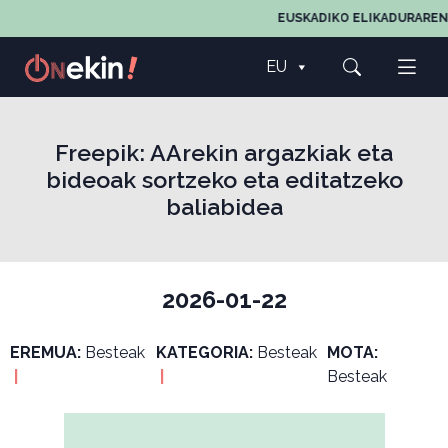
EUSKADIKO ELIKADURAREN, EG
EU
Freepik: AArekin argazkiak eta
bideoak sortzeko eta editatzeko
baliabidea
2026-01-22
EREMUA:
Besteak
KATEGORIA:
Besteak
MOTA:
|
|
Besteak