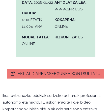
DATA:
2026-01-22
ANTOLATZAILEA:
WWW.SPRI.EUS
ORDUA:
12:00ETATIK
KOKAPENA:
14:00ETARA
ONLINE
MODALITATEA:
HIZKUNTZA:
ES
ONLINE
EKITALDIAREN WEBGUNEA KONTSULTATU
Ikus-entzunezko edukiak sortzeko beharrak profesional,
autonomo eta mikroETE askori eragiten die: bideo
korporatiboak, bisita birtualak edo sare sozialentzako