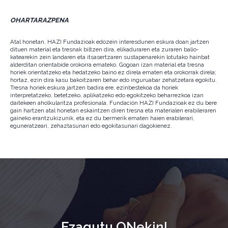
OHARTARAZPENA
Atal honetan, HAZI Fundazioak edozein interesdunen eskura doan jartzen
dituen material eta tresnak biltzen dira, elikaduraren eta zuraren balio-
katearekin zein landaren eta itsasertzaren sustapenarekin lotutako hainbat
alderditan orientabide orokorra emateko. Gogoan izan material eta tresna
horiek orientatzeko eta hedatzeko baino ez direla ematen eta orokorrak direla;
hortaz, ezin dira kasu bakoitzaren behar edo inguruabar zehatzetara egokitu.
Tresna horiek eskura jartzen badira ere, ezinbestekoa da horiek
interpretatzeko, betetzeko, aplikatzeko edo egokitzeko beharrezkoa izan
daitekeen aholkularitza profesionala. Fundación HAZI Fundazioak ez du bere
gain hartzen atal honetan eskaintzen diren tresna eta materialen erabileraren
gaineko erantzukizunik, eta ez du bermerik ematen haien erabilerari,
eguneratzeari, zehaztasunari edo egokitasunari dagokienez.
Ezagutu ONekin!