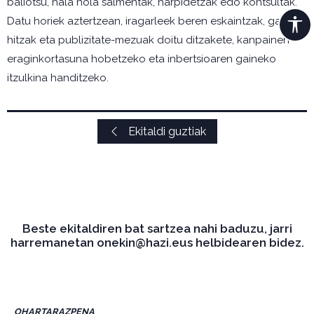
baliotsu, hala nola salmentak, harpidetzak edo kontsultak.
Datu horiek aztertzean, iragarleek beren eskaintzak, gako-
hitzak eta publizitate-mezuak doitu ditzakete, kanpainen
eraginkortasuna hobetzeko eta inbertsioaren gaineko
itzulkina handitzeko.
Ekitaldi guztiak
Beste ekitaldiren bat sartzea nahi baduzu, jarri
harremanetan onekin@hazi.eus helbidearen bidez.
OHARTARAZPENA