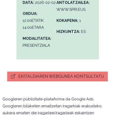
DATA:
2026-02-02
ANTOLATZAILEA:
WWW.SPRI.EUS
ORDUA:
12:00ETATIK
KOKAPENA:
1
14:00ETARA
HIZKUNTZA:
ES
MODALITATEA:
PRESENTZIALA
EKITALDIAREN WEBGUNEA KONTSULTATU
Googleren publizitate-plataforma da Google Ads.
Googleren bilaketen emaitzetan iragarkiak erakusteko
aukera ematen die iragarleei.Iragarleak eskaintzen