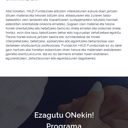
Atal honetan, HAZI Fundazioak edozein interesdunen eskura doan jartzen
dituen material eta tresnak biltzen dira, elikaduraren eta zuraren balio-
katearekin zein landaren eta itsasertzaren sustapenarekin lotutako hainbat
alderditan orientabide orokorra emateko. Gogoan izan material eta tresna
horiek orientatzeko eta hedatzeko baino ez direla ematen eta orokorrak direla;
hortaz, ezin dira kasu bakoitzaren behar edo inguruabar zehatzetara egokitu.
Tresna horiek eskura jartzen badira ere, ezinbestekoa da horiek
interpretatzeko, betetzeko, aplikatzeko edo egokitzeko beharrezkoa izan
daitekeen aholkularitza profesionala. Fundación HAZI Fundazioak ez du bere
gain hartzen atal honetan eskaintzen diren tresna eta materialen erabileraren
gaineko erantzukizunik, eta ez du bermerik ematen haien erabilerari,
eguneratzeari, zehaztasunari edo egokitasunari dagokienez.
Ezagutu ONekin!
Programa