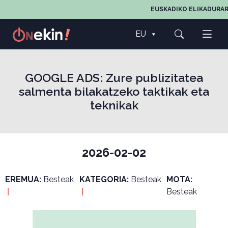
EUSKADIKO ELIKADURAR
EU
GOOGLE ADS: Zure publizitatea
salmenta bilakatzeko taktikak eta
teknikak
2026-02-02
EREMUA:
Besteak
KATEGORIA:
Besteak
MOTA:
|
|
Besteak