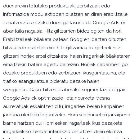
duenarekin lotutako produktuak, zerbitzuak edo
informazioa modu aktiboan bilatzen ari diren erabiltzaile
zehatzei zuzentzeko duen gaitasuna da Google Ads-en
abantaila nagusia. Hitz giltzarrien bidez egiten da hori.
Erabiltzaileek bilaketa batean Googlen idazten dituzten
hitzak edo esaldiak dira hitz giltzarriak. Iragarleek hitz
giltzarri horiek erosi ditzakete, haien iragarkiak bilaketaren
emaitzekin batera agertu daitezen. Horrek nabarmen igo
dezake produktuen edo zerbitzuen ikusgarritasuna, eta
trafiko esanguratsua bideratu dezake haien
webgunera.Gako-hitzen araberako segmentazioaz gain,
Google Ads-ek optimizazio- eta neurketa-tresna
aurreratuak eskaintzen ditu, iragarleei beren kanpainen
jarduna ulertzen laguntzeko. Horrek bihurketen jarraipena
barne hartzen du. Horri esker, iragarleek ikus dezakete
iragarkiekiko zenbat interakzio bihurtzen diren ekintza