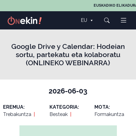
EUSKADIKO ELIKADURA
EU
Google Drive y Calendar: Hodeian
sortu, partekatu eta kolaboratu
(ONLINEKO WEBINARRA)
2026-06-03
EREMUA:
KATEGORIA:
MOTA:
Trebakuntza
|
Besteak
|
Formakuntza