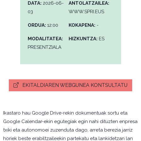
DATA:
2026-06-
ANTOLATZAILEA:
03
WWW.SPRI.EUS
ORDUA:
12:00
KOKAPENA:
-
MODALITATEA:
HIZKUNTZA:
ES
PRESENTZIALA
EKITALDIAREN WEBGUNEA KONTSULTATU
Ikastaro hau Google Drive-rekin dokumentuak sortu eta
Google Calendar-ekin egutegiak egin nahi dituzten enpresa
txiki eta autonomoei zuzenduta dago, arreta berezia jarriz
horiek beste erabiltzaileekin partekatu eta lankidetzan lan