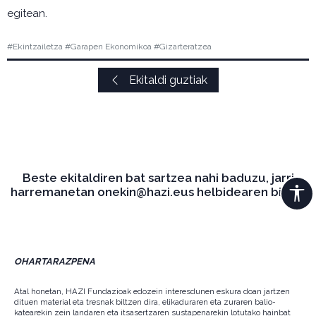
egitean.
#Ekintzailetza #Garapen Ekonomikoa #Gizarteratzea
Ekitaldi guztiak
Beste ekitaldiren bat sartzea nahi baduzu, jarri
harremanetan onekin@hazi.eus helbidearen bidez.
OHARTARAZPENA
Atal honetan, HAZI Fundazioak edozein interesdunen eskura doan jartzen
dituen material eta tresnak biltzen dira, elikaduraren eta zuraren balio-
katearekin zein landaren eta itsasertzaren sustapenarekin lotutako hainbat