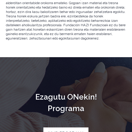
alderditan orientabide orokorra emateko. Gogoan izan material eta tresna
horiek orientatzeko eta hedatzeko baino ez direla ematen eta orokorrak direla;
hortaz, ezin dira kasu bakoitzaren behar edo inguruabar zehatzetara egokitu.
Tresna horiek eskura jartzen badira ere, ezinbestekoa da horiek
interpretatzeko, betetzeko, aplikatzeko edo egokitzeko beharrezkoa izan
daitekeen aholkularitza profesionala. Fundación HAZI Fundazioak ez du bere
gain hartzen atal honetan eskaintzen diren tresna eta materialen erabileraren
gaineko erantzukizunik, eta ez du bermerik ematen haien erabilerari,
eguneratzeari, zehaztasunari edo egokitasunari dagokienez.
Ezagutu ONekin!
Programa