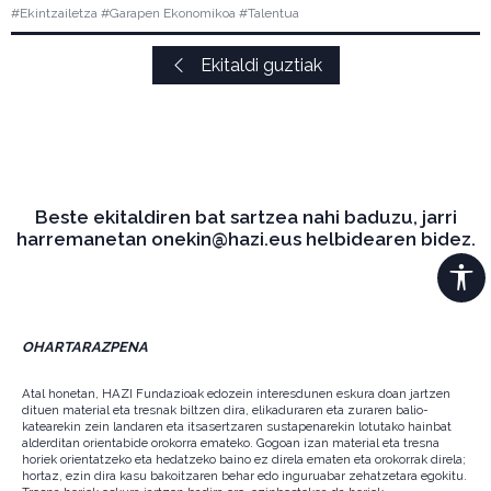
#Ekintzailetza #Garapen Ekonomikoa #Talentua
Ekitaldi guztiak
Beste ekitaldiren bat sartzea nahi baduzu, jarri
harremanetan onekin@hazi.eus helbidearen bidez.
OHARTARAZPENA
Atal honetan, HAZI Fundazioak edozein interesdunen eskura doan jartzen
dituen material eta tresnak biltzen dira, elikaduraren eta zuraren balio-
katearekin zein landaren eta itsasertzaren sustapenarekin lotutako hainbat
alderditan orientabide orokorra emateko. Gogoan izan material eta tresna
horiek orientatzeko eta hedatzeko baino ez direla ematen eta orokorrak direla;
hortaz, ezin dira kasu bakoitzaren behar edo inguruabar zehatzetara egokitu.