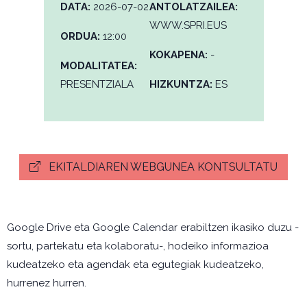
DATA:
2026-07-02
ANTOLATZAILEA:
WWW.SPRI.EUS
ORDUA:
12:00
KOKAPENA:
-
MODALITATEA:
PRESENTZIALA
HIZKUNTZA:
ES
EKITALDIAREN WEBGUNEA KONTSULTATU
Google Drive eta Google Calendar erabiltzen ikasiko duzu -
sortu, partekatu eta kolaboratu-, hodeiko informazioa
kudeatzeko eta agendak eta egutegiak kudeatzeko,
hurrenez hurren.