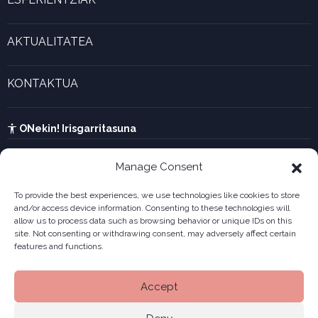
Marjina kalkulagailua
Esperientzia bizigarriak
Gaztenek Araba kalkulagailua
AKTUALITATEA
Forma juridikoak
Aktualitatea eta azken berriak
Enpresa berritzaileen galeria
KONTAKTUA
UTA kalkulagailua
Ikusi harremanetarako formularioa
Kabia
ONekin! Irisgarritasuna
Manage Consent
To provide the best experiences, we use technologies like cookies to store
and/or access device information. Consenting to these technologies will
allow us to process data such as browsing behavior or unique IDs on this
site. Not consenting or withdrawing consent, may adversely affect certain
features and functions.
Accept