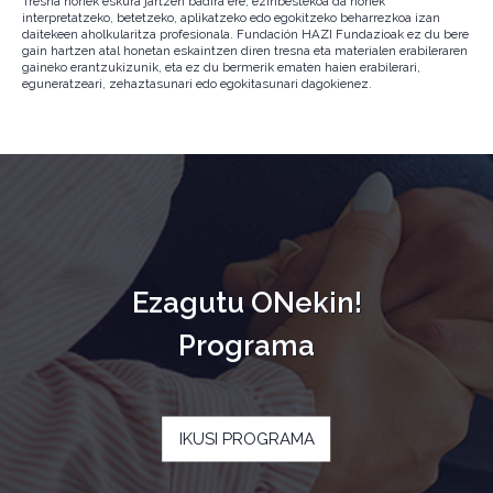
Tresna horiek eskura jartzen badira ere, ezinbestekoa da horiek
interpretatzeko, betetzeko, aplikatzeko edo egokitzeko beharrezkoa izan
daitekeen aholkularitza profesionala. Fundación HAZI Fundazioak ez du bere
gain hartzen atal honetan eskaintzen diren tresna eta materialen erabileraren
gaineko erantzukizunik, eta ez du bermerik ematen haien erabilerari,
eguneratzeari, zehaztasunari edo egokitasunari dagokienez.
Ezagutu ONekin!
Programa
IKUSI PROGRAMA