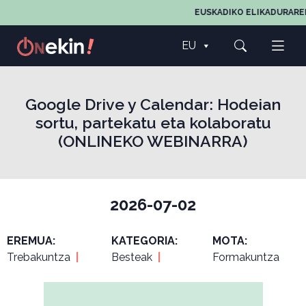
EUSKADIKO ELIKADURAREN
EU
Google Drive y Calendar: Hodeian
sortu, partekatu eta kolaboratu
(ONLINEKO WEBINARRA)
2026-07-02
EREMUA:
KATEGORIA:
MOTA:
Trebakuntza
|
Besteak
|
Formakuntza