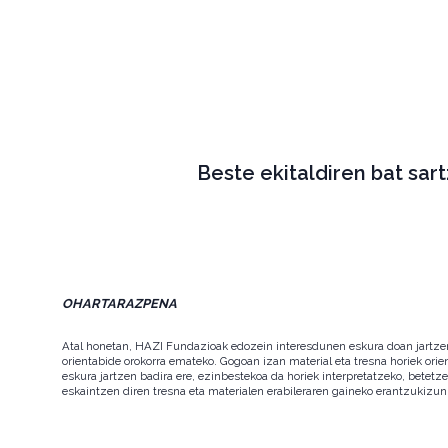
Beste ekitaldiren bat sar
OHARTARAZPENA
Atal honetan, HAZI Fundazioak edozein interesdunen eskura doan jartzen d
orientabide orokorra emateko. Gogoan izan material eta tresna horiek orie
eskura jartzen badira ere, ezinbestekoa da horiek interpretatzeko, betet
eskaintzen diren tresna eta materialen erabileraren gaineko erantzukizun