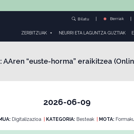
Berriak
Bilatu
ZERBITZUAK
NEURRI ETA LAGUNTZA GUZTIAK
E
: AAren “euste-horma” eraikitzea (Onlin
2026-06-09
MUA:
Digitalizazioa
|
KATEGORIA:
Besteak
|
MOTA:
Formaku