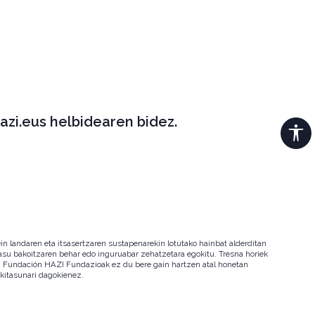
azi.eus helbidearen bidez.
in landaren eta itsasertzaren sustapenarekin lotutako hainbat alderditan
 kasu bakoitzaren behar edo inguruabar zehatzetara egokitu. Tresna horiek
ala. Fundación HAZI Fundazioak ez du bere gain hartzen atal honetan
okitasunari dagokienez.