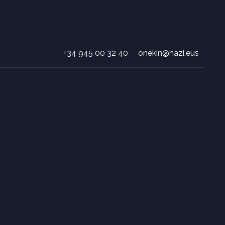
+34 945 00 32 40
onekin@hazi.eus