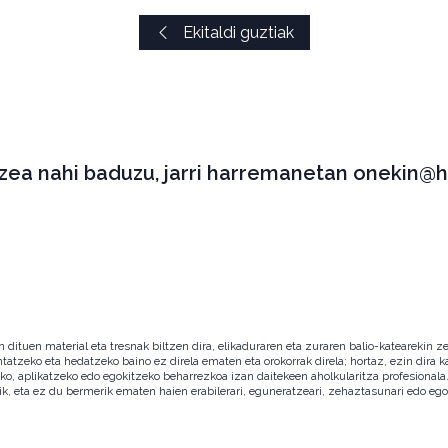
Ekitaldi guztiak
tzea nahi baduzu, jarri harremanetan onekin@h
ituen material eta tresnak biltzen dira, elikaduraren eta zuraren balio-katearekin ze
ntatzeko eta hedatzeko baino ez direla ematen eta orokorrak direla; hortaz, ezin dira
zeko, aplikatzeko edo egokitzeko beharrezkoa izan daitekeen aholkularitza profesion
ik, eta ez du bermerik ematen haien erabilerari, eguneratzeari, zehaztasunari edo eg