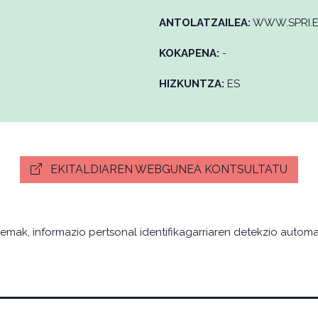
ANTOLATZAILEA:
WWW.SPRI.
KOKAPENA:
-
HIZKUNTZA:
ES
EKITALDIAREN WEBGUNEA KONTSULTATU
temak, informazio pertsonal identifikagarriaren detekzio automat