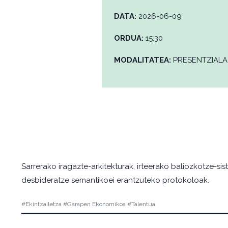
DATA:
2026-06-09
ORDUA:
15:30
MODALITATEA:
PRESENTZIALA
Sarrerako iragazte-arkitekturak, irteerako baliozkotze-sis
desbideratze semantikoei erantzuteko protokoloak.
#Ekintzailetza #Garapen Ekonomikoa #Talentua