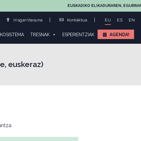
EUSKADIKO ELIKADURAREN, EGURRAREN ETA
Irisgarritasuna
Kontaktua
EU
ES
EN
KOSISTEMA
TRESNAK
ESPERIENTZIAK
AGENDA!
e, euskeraz)
ntza