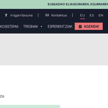
EUSKADIKO ELIKADURAREN, EGURRAREN ETA L
Irisgarritasuna
Kontaktua
EU
ES
EN
KOSISTEMA
TRESNAK
ESPERIENTZIAK
AGENDA!
za