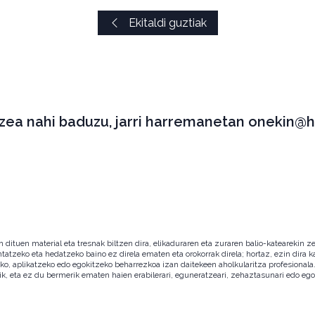
Ekitaldi guztiak
tzea nahi baduzu, jarri harremanetan onekin@h
ituen material eta tresnak biltzen dira, elikaduraren eta zuraren balio-katearekin ze
ntatzeko eta hedatzeko baino ez direla ematen eta orokorrak direla; hortaz, ezin dira
zeko, aplikatzeko edo egokitzeko beharrezkoa izan daitekeen aholkularitza profesion
ik, eta ez du bermerik ematen haien erabilerari, eguneratzeari, zehaztasunari edo eg