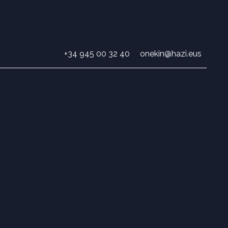
+34 945 00 32 40
onekin@hazi.eus