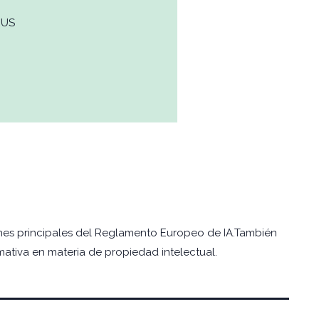
EUS
iones principales del Reglamento Europeo de IA.También
ativa en materia de propiedad intelectual.