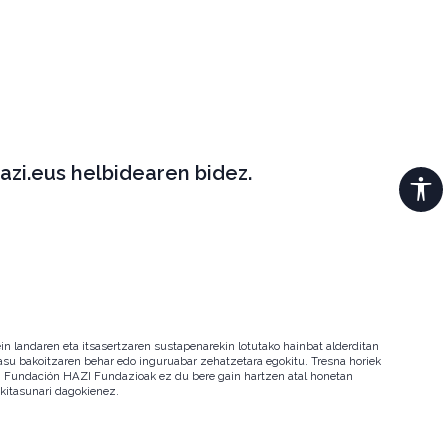
azi.eus helbidearen bidez.
in landaren eta itsasertzaren sustapenarekin lotutako hainbat alderditan
 kasu bakoitzaren behar edo inguruabar zehatzetara egokitu. Tresna horiek
ala. Fundación HAZI Fundazioak ez du bere gain hartzen atal honetan
okitasunari dagokienez.