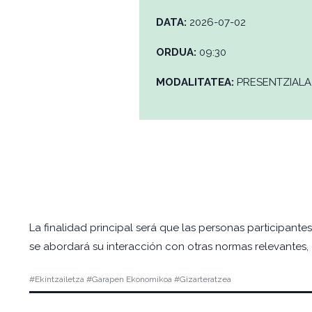
DATA:
2026-07-02
ORDUA:
09:30
MODALITATEA:
PRESENTZIALA
La finalidad principal será que las personas participan
se abordará su interacción con otras normas relevantes,
#Ekintzailetza #Garapen Ekonomikoa #Gizarteratzea