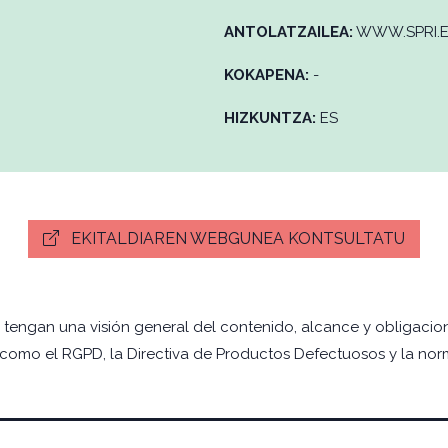
ANTOLATZAILEA:
WWW.SPRI.
KOKAPENA:
-
HIZKUNTZA:
ES
EKITALDIAREN WEBGUNEA KONTSULTATU
tes tengan una visión general del contenido, alcance y obligac
 como el RGPD, la Directiva de Productos Defectuosos y la norm