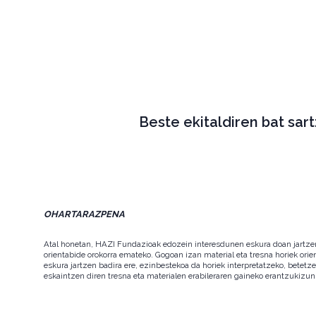
Beste ekitaldiren bat sar
OHARTARAZPENA
Atal honetan, HAZI Fundazioak edozein interesdunen eskura doan jartzen d
orientabide orokorra emateko. Gogoan izan material eta tresna horiek orie
eskura jartzen badira ere, ezinbestekoa da horiek interpretatzeko, betet
eskaintzen diren tresna eta materialen erabileraren gaineko erantzukizun