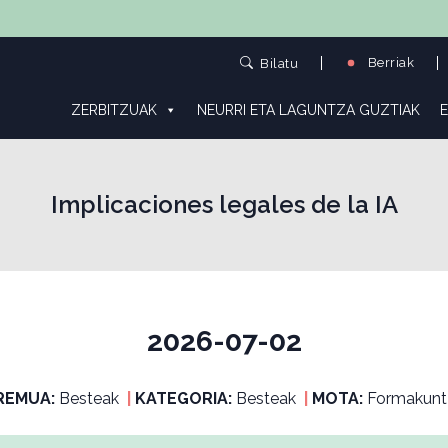
Berriak
Bilatu
ZERBITZUAK
NEURRI ETA LAGUNTZA GUZTIAK
E
Implicaciones legales de la IA
2026-07-02
REMUA:
Besteak
|
KATEGORIA:
Besteak
|
MOTA:
Formakunt