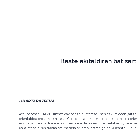
Beste ekitaldiren bat sar
OHARTARAZPENA
Atal honetan, HAZI Fundazioak edozein interesdunen eskura doan jartzen d
orientabide orokorra emateko. Gogoan izan material eta tresna horiek orie
eskura jartzen badira ere, ezinbestekoa da horiek interpretatzeko, betet
eskaintzen diren tresna eta materialen erabileraren gaineko erantzukizun