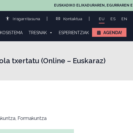
EUSKADIKO ELIKADURAREN, EGURRAREN ETA LAND
Irisgarritasuna
Kontaktua
EU
ES
EN
KOSISTEMA
TRESNAK
ESPERIENTZIAK
AGENDA!
la txertatu (Online – Euskaraz)
kuntza, Formakuntza