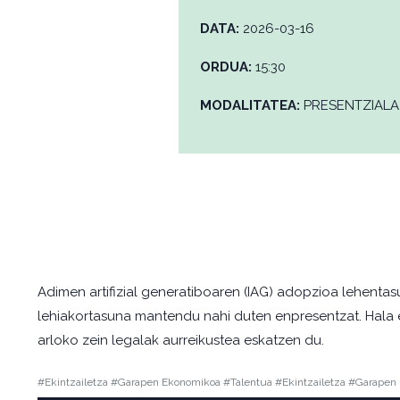
DATA:
2026-03-16
ORDUA:
15:30
MODALITATEA:
PRESENTZIALA
Adimen artifizial generatiboaren (IAG) adopzioa lehentas
lehiakortasuna mantendu nahi duten enpresentzat. Hala er
arloko zein legalak aurreikustea eskatzen du.
#Ekintzailetza #Garapen Ekonomikoa #Talentua #Ekintzailetza #Garapen