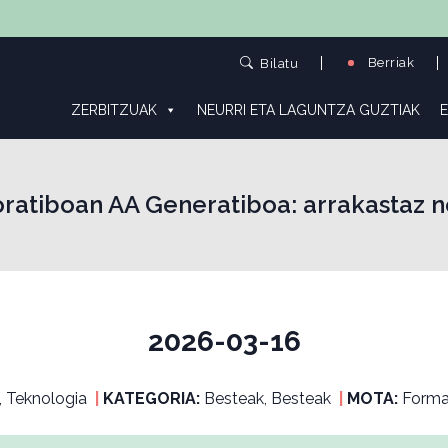
Berriak
Bilatu
ZERBITZUAK
NEURRI ETA LAGUNTZA GUZTIAK
E
ratiboan AA Generatiboa: arrakastaz no
2026-03-16
, Teknologia
|
KATEGORIA:
Besteak, Besteak
|
MOTA:
Forma