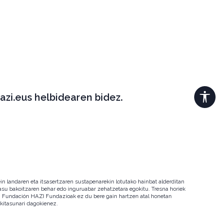
azi.eus helbidearen bidez.
in landaren eta itsasertzaren sustapenarekin lotutako hainbat alderditan
 kasu bakoitzaren behar edo inguruabar zehatzetara egokitu. Tresna horiek
ala. Fundación HAZI Fundazioak ez du bere gain hartzen atal honetan
okitasunari dagokienez.