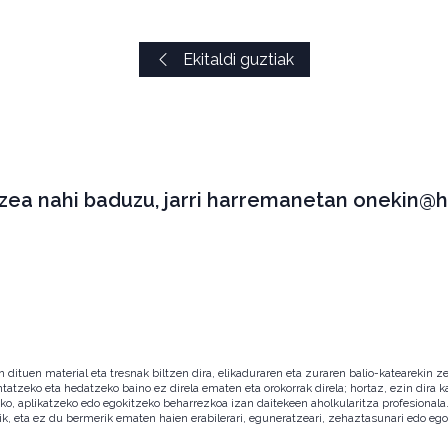
Ekitaldi guztiak
tzea nahi baduzu, jarri harremanetan onekin@h
ituen material eta tresnak biltzen dira, elikaduraren eta zuraren balio-katearekin ze
ntatzeko eta hedatzeko baino ez direla ematen eta orokorrak direla; hortaz, ezin dira
zeko, aplikatzeko edo egokitzeko beharrezkoa izan daitekeen aholkularitza profesion
ik, eta ez du bermerik ematen haien erabilerari, eguneratzeari, zehaztasunari edo eg