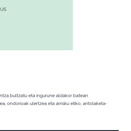
EUS
untza bultzatu eta ingurune aldakor batean
, ondorioak ulertzea eta arrisku etiko, antolaketa-