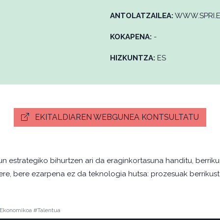
ANTOLATZAILEA:
WWW.SPRI.
KOKAPENA:
-
HIZKUNTZA:
ES
EKITALDIAREN WEBGUNEA KONTSULTATU
un estrategiko bihurtzen ari da eraginkortasuna handitu, berrik
e, bere ezarpena ez da teknologia hutsa: prozesuak berrikustea
 Ekonomikoa #Talentua