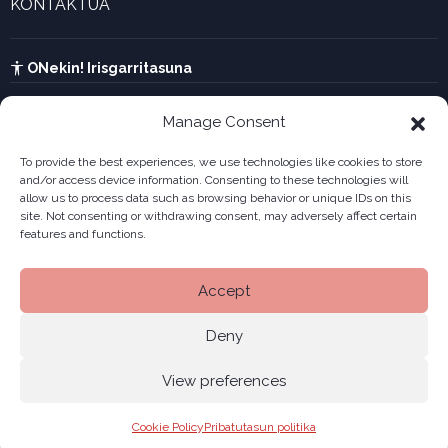
KONTAKTUA
UTA kalkulagailua
Ikusi harremanetarako formularioa
Kabia
ONekin! Irisgarritasuna
Manage Consent
To provide the best experiences, we use technologies like cookies to store
and/or access device information. Consenting to these technologies will
allow us to process data such as browsing behavior or unique IDs on this
site. Not consenting or withdrawing consent, may adversely affect certain
features and functions.
Accept
Deny
View preferences
Legala
Pribatutasun politika
Cookiak
© 2026 ONekin
|
|
|
Cookie Policy
Pribatutasun politika
Gunearen mapa