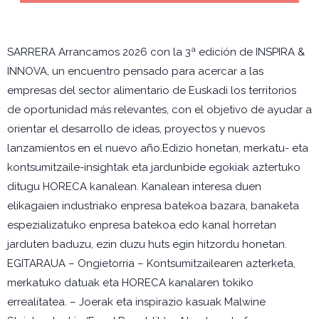
SARRERA Arrancamos 2026 con la 3ª edición de INSPIRA &
INNOVA, un encuentro pensado para acercar a las
empresas del sector alimentario de Euskadi los territorios
de oportunidad más relevantes, con el objetivo de ayudar a
orientar el desarrollo de ideas, proyectos y nuevos
lanzamientos en el nuevo año.Edizio honetan, merkatu- eta
kontsumitzaile-insightak eta jardunbide egokiak aztertuko
ditugu HORECA kanalean. Kanalean interesa duen
elikagaien industriako enpresa batekoa bazara, banaketa
espezializatuko enpresa batekoa edo kanal horretan
jarduten baduzu, ezin duzu huts egin hitzordu honetan.
EGITARAUA – Ongietorria – Kontsumitzailearen azterketa,
merkatuko datuak eta HORECA kanalaren tokiko
errealitatea. – Joerak eta inspirazio kasuak Malwine