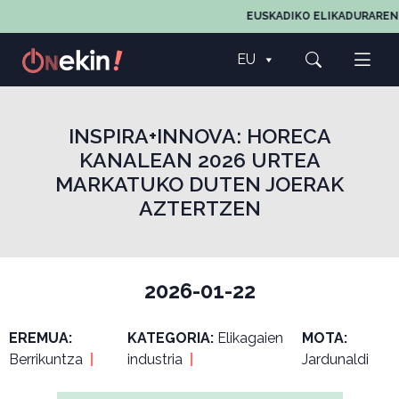
EUSKADIKO ELIKADURAREN, E
EU
INSPIRA+INNOVA: HORECA
KANALEAN 2026 URTEA
MARKATUKO DUTEN JOERAK
AZTERTZEN
2026-01-22
EREMUA:
KATEGORIA:
Elikagaien
MOTA:
Berrikuntza
|
industria
|
Jardunaldi