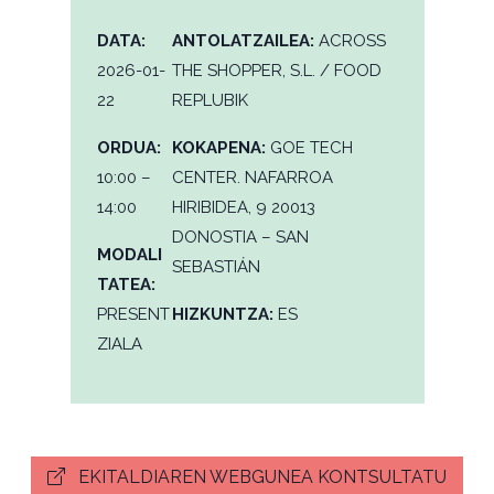
DATA:
ANTOLATZAILEA:
ACROSS
2026-01-
THE SHOPPER, S.L. / FOOD
22
REPLUBIK
ORDUA:
KOKAPENA:
GOE TECH
10:00 –
CENTER. NAFARROA
14:00
HIRIBIDEA, 9 20013
DONOSTIA – SAN
MODALI
SEBASTIÁN
TATEA:
PRESENT
HIZKUNTZA:
ES
ZIALA
EKITALDIAREN WEBGUNEA KONTSULTATU