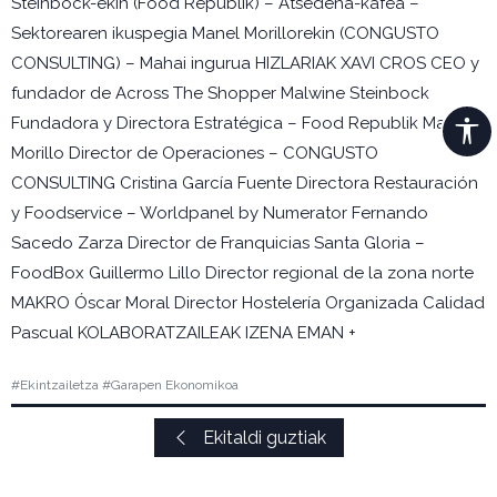
Steinbock-ekin (Food Republik) – Atsedena-kafea –
Sektorearen ikuspegia Manel Morillorekin (CONGUSTO
CONSULTING) – Mahai ingurua HIZLARIAK XAVI CROS CEO y
fundador de Across The Shopper Malwine Steinbock
Fundadora y Directora Estratégica – Food Republik Manel
Morillo Director de Operaciones – CONGUSTO
CONSULTING Cristina García Fuente Directora Restauración
y Foodservice – Worldpanel by Numerator Fernando
Sacedo Zarza Director de Franquicias Santa Gloria –
FoodBox Guillermo Lillo Director regional de la zona norte
MAKRO Óscar Moral Director Hostelería Organizada Calidad
Pascual KOLABORATZAILEAK IZENA EMAN +
#Ekintzailetza #Garapen Ekonomikoa
Ekitaldi guztiak