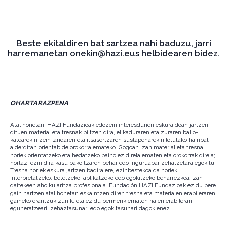
Beste ekitaldiren bat sartzea nahi baduzu, jarri
harremanetan onekin@hazi.eus helbidearen bidez.
OHARTARAZPENA
Atal honetan, HAZI Fundazioak edozein interesdunen eskura doan jartzen
dituen material eta tresnak biltzen dira, elikaduraren eta zuraren balio-
katearekin zein landaren eta itsasertzaren sustapenarekin lotutako hainbat
alderditan orientabide orokorra emateko. Gogoan izan material eta tresna
horiek orientatzeko eta hedatzeko baino ez direla ematen eta orokorrak direla;
hortaz, ezin dira kasu bakoitzaren behar edo inguruabar zehatzetara egokitu.
Tresna horiek eskura jartzen badira ere, ezinbestekoa da horiek
interpretatzeko, betetzeko, aplikatzeko edo egokitzeko beharrezkoa izan
daitekeen aholkularitza profesionala. Fundación HAZI Fundazioak ez du bere
gain hartzen atal honetan eskaintzen diren tresna eta materialen erabileraren
gaineko erantzukizunik, eta ez du bermerik ematen haien erabilerari,
eguneratzeari, zehaztasunari edo egokitasunari dagokienez.