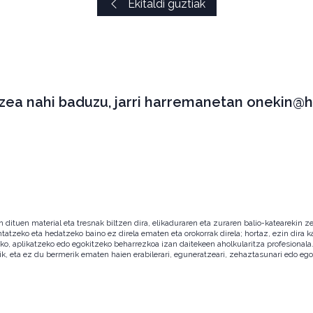
Ekitaldi guztiak
tzea nahi baduzu, jarri harremanetan onekin@h
ituen material eta tresnak biltzen dira, elikaduraren eta zuraren balio-katearekin ze
ntatzeko eta hedatzeko baino ez direla ematen eta orokorrak direla; hortaz, ezin dira
zeko, aplikatzeko edo egokitzeko beharrezkoa izan daitekeen aholkularitza profesion
ik, eta ez du bermerik ematen haien erabilerari, eguneratzeari, zehaztasunari edo eg