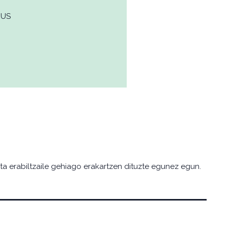
EUS
eta erabiltzaile gehiago erakartzen dituzte egunez egun.