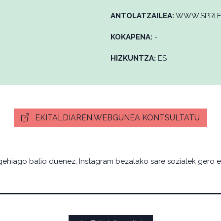
ANTOLATZAILEA:
WWW.SPRI.
KOKAPENA:
-
HIZKUNTZA:
ES
EKITALDIAREN WEBGUNEA KONTSULTATU
no gehiago balio duenez, Instagram bezalako sare sozialek gero 