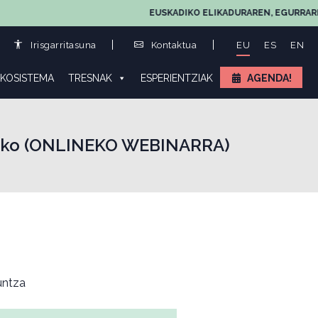
EUSKADIKO ELIKADURAREN, EGURRAREN ETA 
Irisgarritasuna
Kontaktua
EU
ES
EN
KOSISTEMA
TRESNAK
ESPERIENTZIAK
AGENDA!
atzeko (ONLINEKO WEBINARRA)
ntza