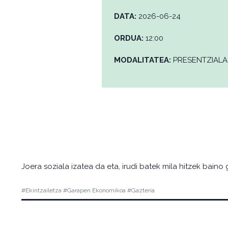
DATA:
2026-06-24
ORDUA:
12:00
MODALITATEA:
PRESENTZIALA
Joera soziala izatea da eta, irudi batek mila hitzek bai
#Ekintzailetza #Garapen Ekonomikoa #Gazteria