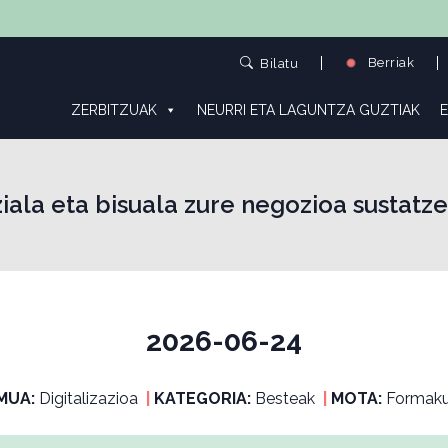
Berriak
Bilatu
ZERBITZUAK
NEURRI ETA LAGUNTZA GUZTIAK
E
ziala eta bisuala zure negozioa sust
2026-06-24
MUA:
Digitalizazioa
|
KATEGORIA:
Besteak
|
MOTA:
Formaku