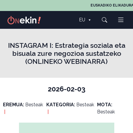
EUSKADIKO ELIKADURA
EU
INSTAGRAM I: Estrategia soziala eta
bisuala zure negozioa sustatzeko
(ONLINEKO WEBINARRA)
2026-02-03
EREMUA:
Besteak
KATEGORIA:
Besteak
MOTA:
|
|
Besteak