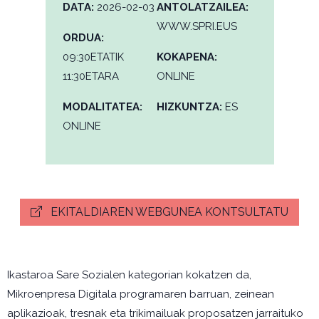
DATA:
2026-02-03
ANTOLATZAILEA:
WWW.SPRI.EUS
ORDUA:
09:30ETATIK
KOKAPENA:
11:30ETARA
ONLINE
MODALITATEA:
HIZKUNTZA:
ES
ONLINE
EKITALDIAREN WEBGUNEA KONTSULTATU
Ikastaroa Sare Sozialen kategorian kokatzen da,
Mikroenpresa Digitala programaren barruan, zeinean
aplikazioak, tresnak eta trikimailuak proposatzen jarraituko