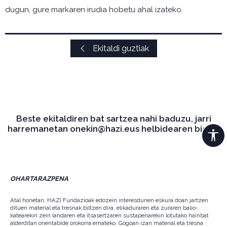
dugun, gure markaren irudia hobetu ahal izateko.
Ekitaldi guztiak
Beste ekitaldiren bat sartzea nahi baduzu, jarri
harremanetan onekin@hazi.eus helbidearen bidez.
OHARTARAZPENA
Atal honetan, HAZI Fundazioak edozein interesdunen eskura doan jartzen
dituen material eta tresnak biltzen dira, elikaduraren eta zuraren balio-
katearekin zein landaren eta itsasertzaren sustapenarekin lotutako hainbat
alderditan orientabide orokorra emateko. Gogoan izan material eta tresna