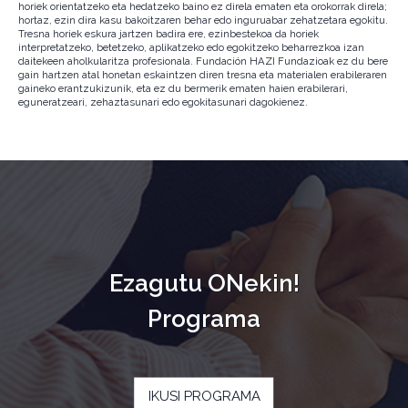
horiek orientatzeko eta hedatzeko baino ez direla ematen eta orokorrak direla;
hortaz, ezin dira kasu bakoitzaren behar edo inguruabar zehatzetara egokitu.
Tresna horiek eskura jartzen badira ere, ezinbestekoa da horiek
interpretatzeko, betetzeko, aplikatzeko edo egokitzeko beharrezkoa izan
daitekeen aholkularitza profesionala. Fundación HAZI Fundazioak ez du bere
gain hartzen atal honetan eskaintzen diren tresna eta materialen erabileraren
gaineko erantzukizunik, eta ez du bermerik ematen haien erabilerari,
eguneratzeari, zehaztasunari edo egokitasunari dagokienez.
Ezagutu ONekin!
Programa
IKUSI PROGRAMA