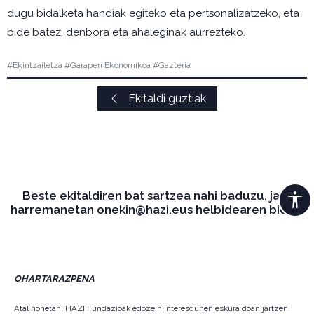
dugu bidalketa handiak egiteko eta pertsonalizatzeko, eta
bide batez, denbora eta ahaleginak aurrezteko.
#Ekintzailetza #Garapen Ekonomikoa #Gazteria
Ekitaldi guztiak
Beste ekitaldiren bat sartzea nahi baduzu, jarri
harremanetan onekin@hazi.eus helbidearen bidez.
OHARTARAZPENA
Atal honetan, HAZI Fundazioak edozein interesdunen eskura doan jartzen