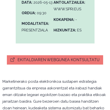
DATA:
2026-05-13
ANTOLATZAILEA:
WWW.SPRI.EUS
ORDUA:
09:30
KOKAPENA:
-
MODALITATEA:
PRESENTZIALA
HIZKUNTZA:
ES
EKITALDIAREN WEBGUNEA KONTSULTATU
Marketinerako posta elektronikoa sustapen estrategia
garrantzitsua da enpresa askorentzat eta irabazi handiak
eman ditzake legeari egokitzen bazaio eta praktika etikoak
jarraitzan baidira. Gure bezeroen datu basea handitzen
doan heinean, kudeaketa sistema automizatu bat beharko