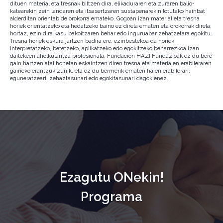
dituen material eta tresnak biltzen dira, elikaduraren eta zuraren balio-
katearekin zein landaren eta itsasertzaren sustapenarekin lotutako hainbat
alderditan orientabide orokorra emateko. Gogoan izan material eta tresna
horiek orientatzeko eta hedatzeko baino ez direla ematen eta orokorrak direla;
hortaz, ezin dira kasu bakoitzaren behar edo inguruabar zehatzetara egokitu.
Tresna horiek eskura jartzen badira ere, ezinbestekoa da horiek
interpretatzeko, betetzeko, aplikatzeko edo egokitzeko beharrezkoa izan
daitekeen aholkularitza profesionala. Fundación HAZI Fundazioak ez du bere
gain hartzen atal honetan eskaintzen diren tresna eta materialen erabileraren
gaineko erantzukizunik, eta ez du bermerik ematen haien erabilerari,
eguneratzeari, zehaztasunari edo egokitasunari dagokienez.
Ezagutu ONekin!
Programa