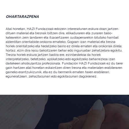
OHARTARAZPENA
Atal honetan, HAZI Fundazioak edozein interesdunen eskura doan jartzen
dituen material eta tresnak biltzen dira, elikaduraren eta zuraren balio-
katearekin zein landaren eta itsasertzaren sustapenarekin lotutako hainbat
alderditan orientabide orokorra emateko. Gogoan izan material eta tresna
horiek orientatzeko eta hedatzeko baino ez direla ematen eta orokorrak direla;
hortaz, ezin dira kasu bakoitzaren behar edo inguruabar zehatzetara egokitu.
Tresna horiek eskura jartzen badira ere, ezinbestekoa da horiek
interpretatzeko, betetzeko, aplikatzeko edo egokitzeko beharrezkoa izan
daitekeen aholkularitza profesionala. Fundación HAZI Fundazioak ez du bere
gain hartzen atal honetan eskaintzen diren tresna eta materialen erabileraren
gaineko erantzukizunik, eta ez du bermerik ematen haien erabilerari,
eguneratzeari, zehaztasunari edo egokitasunari dagokienez.