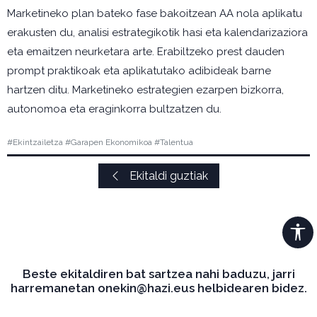
Marketineko plan bateko fase bakoitzean AA nola aplikatu
erakusten du, analisi estrategikotik hasi eta kalendarizaziora
eta emaitzen neurketara arte. Erabiltzeko prest dauden
prompt praktikoak eta aplikatutako adibideak barne
hartzen ditu. Marketineko estrategien ezarpen bizkorra,
autonomoa eta eraginkorra bultzatzen du.
#Ekintzailetza #Garapen Ekonomikoa #Talentua
Ekitaldi guztiak
Beste ekitaldiren bat sartzea nahi baduzu, jarri
harremanetan onekin@hazi.eus helbidearen bidez.