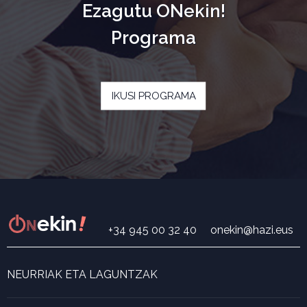
Ezagutu ONekin!
Programa
IKUSI PROGRAMA
+34 945 00 32 40
onekin@hazi.eus
NEURRIAK ETA LAGUNTZAK
Neurri eta laguntza bilatzailea