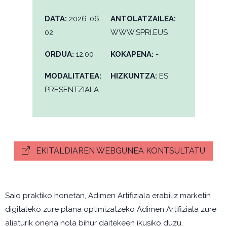
DATA:
2026-06-
ANTOLATZAILEA:
02
WWW.SPRI.EUS
ORDUA:
12:00
KOKAPENA:
-
MODALITATEA:
HIZKUNTZA:
ES
PRESENTZIALA
EKITALDIAREN WEBGUNEA KONTSULTATU
Saio praktiko honetan, Adimen Artifiziala erabiliz marketin
digitaleko zure plana optimizatzeko Adimen Artifiziala zure
aliaturik onena nola bihur daitekeen ikusiko duzu.