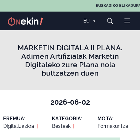
EUSKADIKO ELIKADURA
EU
MARKETIN DIGITALA II PLANA.
Adimen Artifizialak Marketin
Digitaleko zure Plana nola
bultzatzen duen
2026-06-02
EREMUA:
KATEGORIA:
MOTA:
Digitalizazioa
|
Besteak
|
Formakuntza