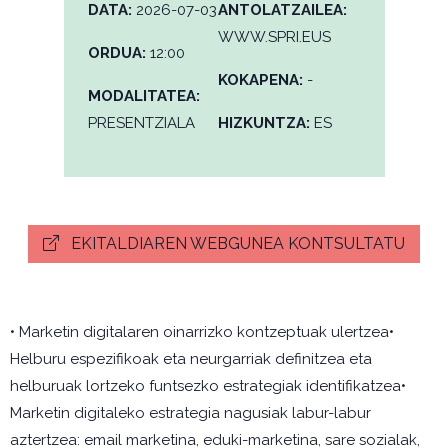
DATA:
2026-07-03
ANTOLATZAILEA:
WWW.SPRI.EUS
ORDUA:
12:00
KOKAPENA:
-
MODALITATEA:
PRESENTZIALA
HIZKUNTZA:
ES
EKITALDIAREN WEBGUNEA KONTSULTATU
• Marketin digitalaren oinarrizko kontzeptuak ulertzea•
Helburu espezifikoak eta neurgarriak definitzea eta
helburuak lortzeko funtsezko estrategiak identifikatzea•
Marketin digitaleko estrategia nagusiak labur-labur
aztertzea: email marketina, eduki-marketina, sare sozialak,