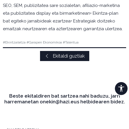
SEO, SEM, publizitatea sare sozialetan, afiliazio-marketina
eta publizitatea display eta birmarketinean• Ekintza-plan
bat egiteko jarraibideak ezartzea• Estrategiak doitzeko
emaitzak neurtzearen eta aztertzearen garrantzia ulertzea.
#Ekintzailetza #Garapen Ekonomikoa #Talentua
Ekitaldi guztiak
Beste ekitaldiren bat sartzea nahi baduzu, jarri
harremanetan onekin@hazi.eus helbidearen bidez.