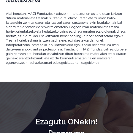
OHARTARAZPENA
Atal honetan, HAZI Fundazioak edozein interesdunen eskura doan jartzen
dituen material eta tresnak biltzen dira, elikaduraren eta zuraren balio-
katearekin zein landaren eta itsasertzaren sustapenarekin lotutako hainbat
alderditan orientabide orokorra emateko. Gogoan izan material eta tresna
horiek orientatzeko eta hedatzeko baino ez direla ematen eta orokorrak direla;
hortaz, ezin dira kasu bakoitzaren behar edo inguruabar zehatzetara egokitu.
Tresna horiek eskura jartzen badira ere, ezinbestekoa da horiek
interpretatzeko, betetzeko, aplikatzeko edo egokitzeko beharrezkoa izan
daitekeen aholkularitza profesionala. Fundación HAZI Fundazioak ez du bere
gain hartzen atal honetan eskaintzen diren tresna eta materialen erabileraren
gaineko erantzukizunik, eta ez du bermerik ematen haien erabilerari,
eguneratzeari, zehaztasunari edo egokitasunari dagokienez.
Ezagutu ONekin!