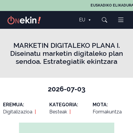
EUSKADIKO ELIKADURA
EU
MARKETIN DIGITALEKO PLANA I.
Diseinatu marketin digitaleko plan
sendoa. Estrategiatik ekintzara
2026-07-03
EREMUA:
KATEGORIA:
MOTA:
Digitalizazioa
|
Besteak
|
Formakuntza