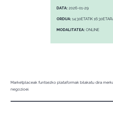
DATA:
2026-01-29
ORDUA:
14:30ETATIK 16:30ETAR
MODALITATEA:
ONLINE
Marketplaceak funtsezko plataformak bilakatu dira merka
negozioei.