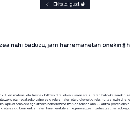
Ekitaldi guztiak
tzea nahi baduzu, jarri harremanetan onekin@h
ituen material eta tresnak biltzen dira, elikaduraren eta zuraren balio-katearekin ze
ntatzeko eta hedatzeko baino ez direla ematen eta orokorrak direla; hortaz, ezin dira
zeko, aplikatzeko edo egokitzeko beharrezkoa izan daitekeen aholkularitza profesion
ik, eta ez du bermerik ematen haien erabilerari, eguneratzeari, zehaztasunari edo eg