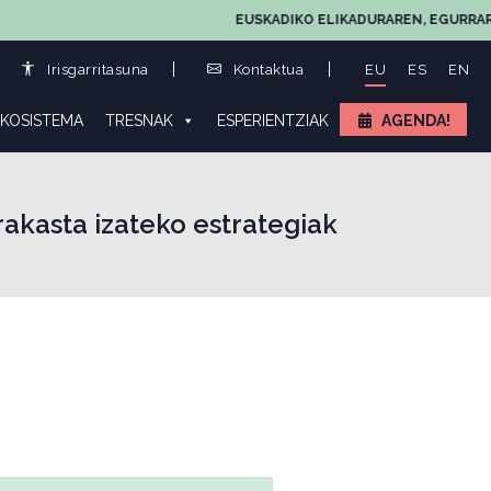
EUSKADIKO ELIKADURAREN, EGURRAREN ETA
Irisgarritasuna
Kontaktua
EU
ES
EN
KOSISTEMA
TRESNAK
ESPERIENTZIAK
AGENDA!
kasta izateko estrategiak