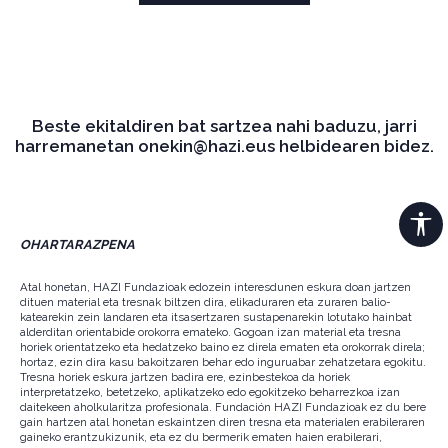
Beste ekitaldiren bat sartzea nahi baduzu, jarri
harremanetan onekin@hazi.eus helbidearen bidez.
OHARTARAZPENA
Atal honetan, HAZI Fundazioak edozein interesdunen eskura doan jartzen
dituen material eta tresnak biltzen dira, elikaduraren eta zuraren balio-
katearekin zein landaren eta itsasertzaren sustapenarekin lotutako hainbat
alderditan orientabide orokorra emateko. Gogoan izan material eta tresna
horiek orientatzeko eta hedatzeko baino ez direla ematen eta orokorrak direla;
hortaz, ezin dira kasu bakoitzaren behar edo inguruabar zehatzetara egokitu.
Tresna horiek eskura jartzen badira ere, ezinbestekoa da horiek
interpretatzeko, betetzeko, aplikatzeko edo egokitzeko beharrezkoa izan
daitekeen aholkularitza profesionala. Fundación HAZI Fundazioak ez du bere
gain hartzen atal honetan eskaintzen diren tresna eta materialen erabileraren
gaineko erantzukizunik, eta ez du bermerik ematen haien erabilerari,