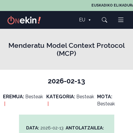
EUSKADIKO ELIKADURA
EU
Menderatu Model Context Protocol
(MCP)
2026-02-13
EREMUA:
Besteak
KATEGORIA:
Besteak
MOTA:
|
|
Besteak
DATA:
2026-02-13
ANTOLATZAILEA: