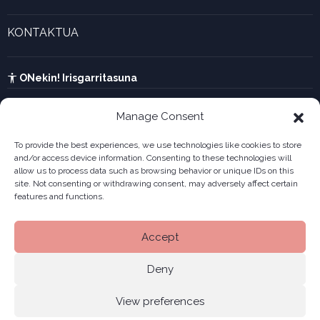
Forma juridikoak
Aktualitatea eta azken berriak
Enpresa berritzaileen galeria
KONTAKTUA
UTA kalkulagailua
Ikusi harremanetarako formularioa
Kabia
ONekin! Irisgarritasuna
Manage Consent
To provide the best experiences, we use technologies like cookies to store
and/or access device information. Consenting to these technologies will
allow us to process data such as browsing behavior or unique IDs on this
site. Not consenting or withdrawing consent, may adversely affect certain
features and functions.
Accept
Deny
View preferences