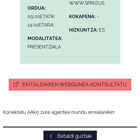
WWW.SPRI.EUS
ORDUA:
09:00ETATIK
KOKAPENA:
-
14:00ETARA
HIZKUNTZA:
ES
MODALITATEA:
PRESENTZIALA
EKITALDIAREN WEBGUNEA KONTSULTATU
Konektatu AAko zure agentea mundu errealarekin
Ekitaldi guztiak