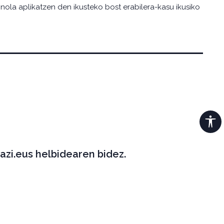
 nola aplikatzen den ikusteko bost erabilera-kasu ikusiko
azi.eus helbidearen bidez.