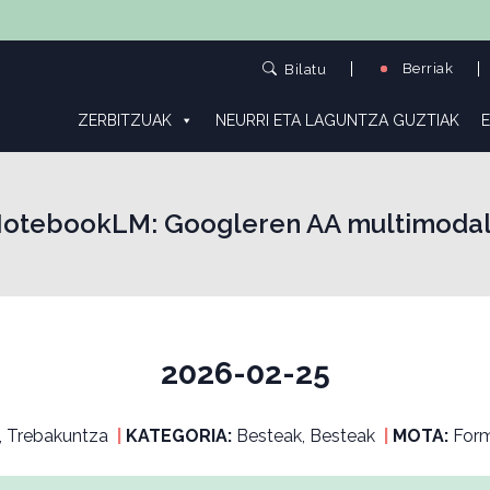
Berriak
Bilatu
ZERBITZUAK
NEURRI ETA LAGUNTZA GUZTIAK
E
otebookLM: Googleren AA multimoda
2026-02-25
, Trebakuntza
|
KATEGORIA:
Besteak, Besteak
|
MOTA:
Form