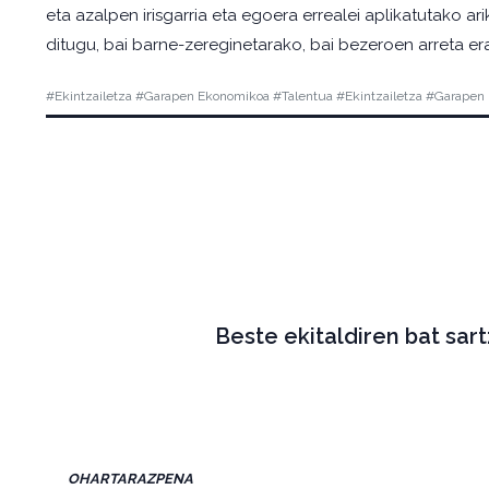
eta azalpen irisgarria eta egoera errealei aplikatutako a
ditugu, bai barne-zereginetarako, bai bezeroen arreta e
#Ekintzailetza #Garapen Ekonomikoa #Talentua #Ekintzailetza #Garapen
Beste ekitaldiren bat sar
OHARTARAZPENA