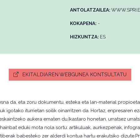
ANTOLATZAILEA:
WWW.SPRI.
KOKAPENA:
-
HIZKUNTZA:
ES
EKITALDIAREN WEBGUNEA KONTSULTATU
a da, eta zoru dokumentu, esteka eta lan-material propioetati
 igotako iturrietan soilik oinarritzen da. Hortaz, enpresaren ez
eskaintzeko aukera ematen du.Ikastaro honetan, urratsez urrat
a hainbat eduki mota nola sortu: artikuluak, aurkezpenak, infog
berak babesteko zer alderdi kontua hartu erakutsiko dizute.P