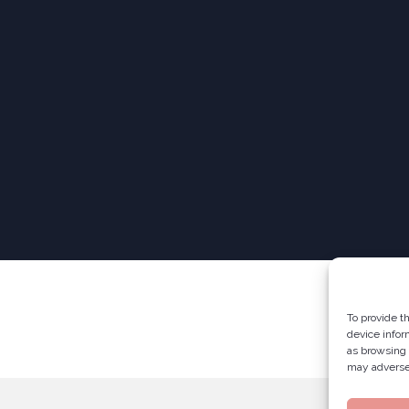
To provide t
device infor
as browsing 
may adversel