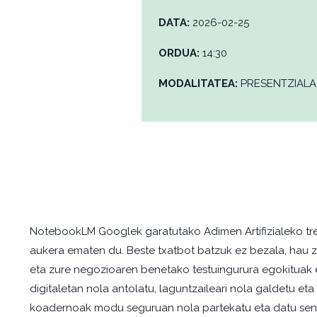
DATA:
2026-02-25
ORDUA:
14:30
MODALITATEA:
PRESENTZIALA
NotebookLM Googlek garatutako Adimen Artifizialeko tresn
aukera ematen du. Beste txatbot batzuk ez bezala, hau zuk
eta zure negozioaren benetako testuingurura egokituak 
digitaletan nola antolatu, laguntzaileari nola galdetu et
koadernoak modu seguruan nola partekatu eta datu senti