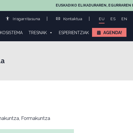
EUSKADIKO ELIKADURAREN, EGURRAREN ETA LAN
Irisgarritasuna
Kontaktua
EU
ES
EN
KOSISTEMA
TRESNAK
ESPERIENTZIAK
AGENDA!
la
akuntza, Formakuntza