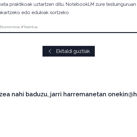
riketa praktikoak uztartzen ditu. NotebookLM zure testuinguruan
rakartzeko edo edukiak sortzeko.
 Ekonomikoa #Talentua
Ekitaldi guztiak
tzea nahi baduzu, jarri harremanetan onekin@h