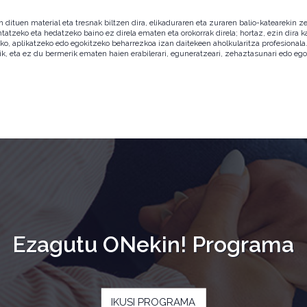
ituen material eta tresnak biltzen dira, elikaduraren eta zuraren balio-katearekin ze
ntatzeko eta hedatzeko baino ez direla ematen eta orokorrak direla; hortaz, ezin dira
zeko, aplikatzeko edo egokitzeko beharrezkoa izan daitekeen aholkularitza profesion
ik, eta ez du bermerik ematen haien erabilerari, eguneratzeari, zehaztasunari edo eg
Ezagutu ONekin! Programa
IKUSI PROGRAMA