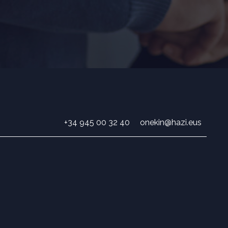
+34 945 00 32 40
onekin@hazi.eus