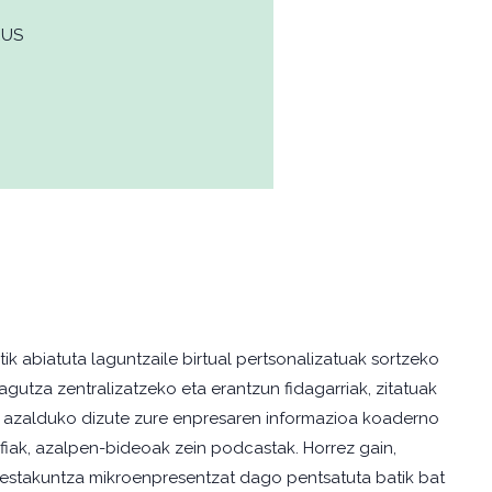
EUS
k abiatuta laguntzaile birtual pertsonalizatuak sortzeko
agutza zentralizatzeko eta erantzun fidagarriak, zitatuak
s azalduko dizute zure enpresaren informazioa koaderno
rafiak, azalpen-bideoak zein podcastak. Horrez gain,
restakuntza mikroenpresentzat dago pentsatuta batik bat