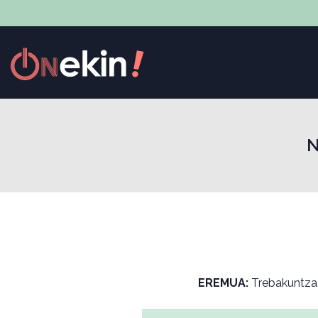
N
EREMUA:
Trebakuntza