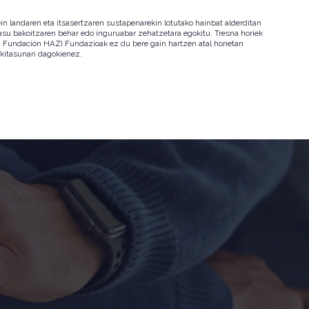
in landaren eta itsasertzaren sustapenarekin lotutako hainbat alderditan
 kasu bakoitzaren behar edo inguruabar zehatzetara egokitu. Tresna horiek
ala. Fundación HAZI Fundazioak ez du bere gain hartzen atal honetan
okitasunari dagokienez.