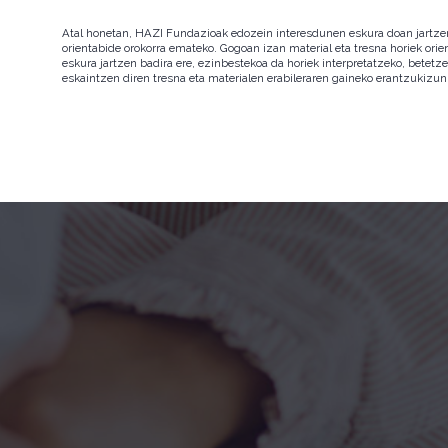
Atal honetan, HAZI Fundazioak edozein interesdunen eskura doan jartzen d
orientabide orokorra emateko. Gogoan izan material eta tresna horiek orie
eskura jartzen badira ere, ezinbestekoa da horiek interpretatzeko, betet
eskaintzen diren tresna eta materialen erabileraren gaineko erantzukizun