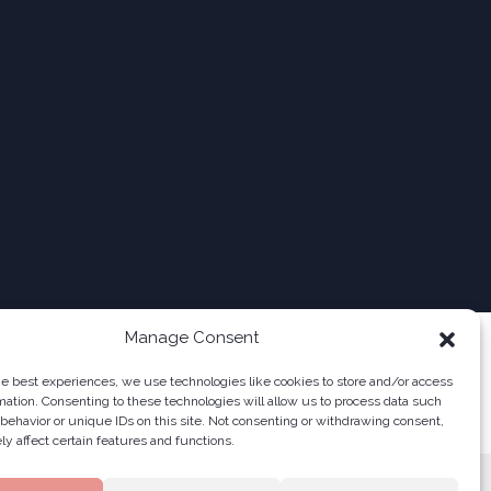
Manage Consent
he best experiences, we use technologies like cookies to store and/or access
mation. Consenting to these technologies will allow us to process data such
behavior or unique IDs on this site. Not consenting or withdrawing consent,
y affect certain features and functions.