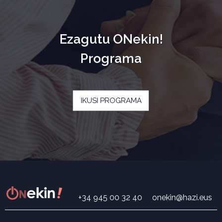
Ezagutu ONekin!
Programa
IKUSI PROGRAMA
+34 945 00 32 40
onekin@hazi.eus