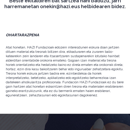
Beste ekitaldiren bat sartzea nahi baduzu, jarri
harremanetan onekin@hazi.eus helbidearen bidez.
OHARTARAZPENA
Atal honetan, HAZI Fundazioak edozein interesdunen eskura doan jartzen
dituen material eta tresnak biltzen dira, elikaduraren eta zuraren balio-
katearekin zein landaren eta itsasertzaren sustapenarekin lotutako hainbat
alderditan orientabide orokorra emateko. Gogoan izan material eta tresna
horiek orientatzeko eta hedatzeko baino ez direla ematen eta orokorrak direla;
hortaz, ezin dira kasu bakoitzaren behar edo inguruabar zehatzetara egokitu.
Tresna horiek eskura jartzen badira ere, ezinbestekoa da horiek
interpretatzeko, betetzeko, aplikatzeko edo egokitzeko beharrezkoa izan
daitekeen aholkularitza profesionala. Fundación HAZI Fundazioak ez du bere
gain hartzen atal honetan eskaintzen diren tresna eta materialen erabileraren
gaineko erantzukizunik, eta ez du bermerik ematen haien erabilerari,
eguneratzeari, zehaztasunari edo egokitasunari dagokienez.