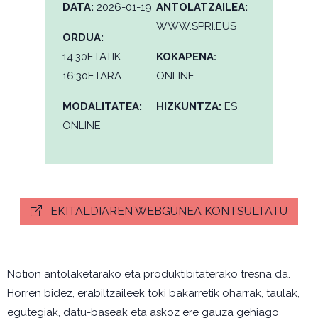
DATA:
2026-01-19
ANTOLATZAILEA:
WWW.SPRI.EUS
ORDUA:
14:30ETATIK
KOKAPENA:
16:30ETARA
ONLINE
MODALITATEA:
HIZKUNTZA:
ES
ONLINE
EKITALDIAREN WEBGUNEA KONTSULTATU
Notion antolaketarako eta produktibitaterako tresna da.
Horren bidez, erabiltzaileek toki bakarretik oharrak, taulak,
egutegiak, datu-baseak eta askoz ere gauza gehiago