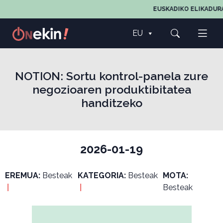
EUSKADIKO ELIKADURA
EU
NOTION: Sortu kontrol-panela zure
negozioaren produktibitatea
handitzeko
2026-01-19
EREMUA:
Besteak
KATEGORIA:
Besteak
MOTA:
|
|
Besteak