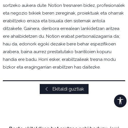
sortzeko aukera dute. Notion tresnaren bidez, profesionalek
eta negozio txikiek beren zereginak, proiektuak eta oharrak
erabiltzeko erraza eta bisuala den sistemak antola
ditzakete. Gainera, denbora errealean lankidetzan aritzea
ere ahalbidetzen du. Notion erabat pertsonalizagarria da;
hau da, edonork egoki dezake bere behar espezifikoen
arabera, baina aurrez prestatutako txantiloien kopuru
handia ere badu. Horri esker, erabiltzaileak tresna modu
bizkor eta eragingarrian erabiltzen has daitezke.
Ekitaldi guztiak