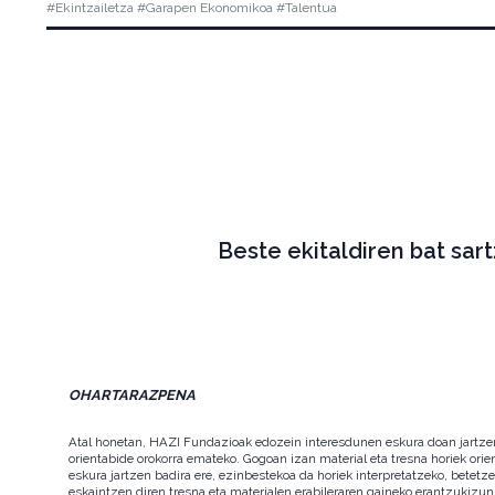
#Ekintzailetza #Garapen Ekonomikoa #Talentua
Beste ekitaldiren bat sar
OHARTARAZPENA
Atal honetan, HAZI Fundazioak edozein interesdunen eskura doan jartzen d
orientabide orokorra emateko. Gogoan izan material eta tresna horiek orie
eskura jartzen badira ere, ezinbestekoa da horiek interpretatzeko, betet
eskaintzen diren tresna eta materialen erabileraren gaineko erantzukizun