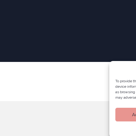
To provide t
device infor
as browsing 
may adversel
A