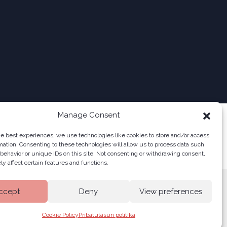
Manage Consent
he best experiences, we use technologies like cookies to store and/or access
mation. Consenting to these technologies will allow us to process data such
behavior or unique IDs on this site. Not consenting or withdrawing consent,
y affect certain features and functions.
ccept
Deny
View preferences
Cookie Policy
Pribatutasun politika