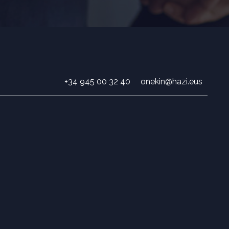
+34 945 00 32 40
onekin@hazi.eus