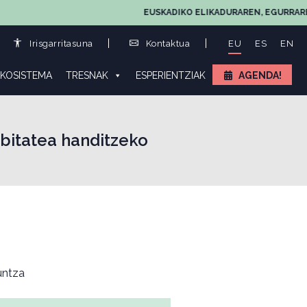
EUSKADIKO ELIKADURAREN, EGURRAREN ETA 
Irisgarritasuna
Kontaktua
EU
ES
EN
KOSISTEMA
TRESNAK
ESPERIENTZIAK
AGENDA!
bitatea handitzeko
ntza