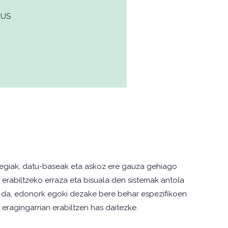
EUS
gutegiak, datu-baseak eta askoz ere gauza gehiago
 erabiltzeko erraza eta bisuala den sistemak antola
au da, edonork egoki dezake bere behar espezifikoen
 eragingarrian erabiltzen has daitezke.