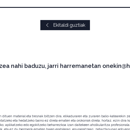
Ekitaldi guztiak
tzea nahi baduzu, jarri harremanetan onekin@h
ituen material eta tresnak biltzen dira, elikaduraren eta zuraren balio-katearekin ze
ntatzeko eta hedatzeko baino ez direla ematen eta orokorrak direla; hortaz, ezin dira
zeko, aplikatzeko edo egokitzeko beharrezkoa izan daitekeen aholkularitza profesion
ik, eta ez du bermerik ematen haien erabilerari, eguneratzeari, zehaztasunari edo eg