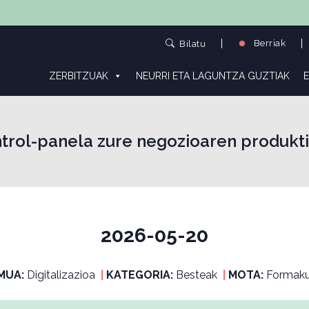
Berriak
Bilatu
ZERBITZUAK
NEURRI ETA LAGUNTZA GUZTIAK
E
trol-panela zure negozioaren produkti
2026-05-20
MUA:
Digitalizazioa
|
KATEGORIA:
Besteak
|
MOTA:
Formaku