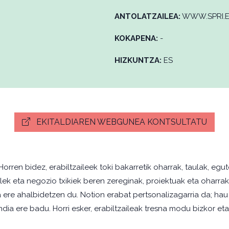
ANTOLATZAILEA:
WWW.SPRI.
KOKAPENA:
-
HIZKUNTZA:
ES
EKITALDIAREN WEBGUNEA KONTSULTATU
Horren bidez, erabiltzaileek toki bakarretik oharrak, taulak, e
lek eta negozio txikiek beren zereginak, proiektuak eta oharrak
ea ere ahalbidetzen du. Notion erabat pertsonalizagarria da; h
dia ere badu. Horri esker, erabiltzaileak tresna modu bizkor eta