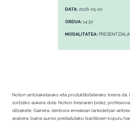
DATA:
2026-05-20
ORDUA:
14:30
MODALITATEA:
PRESENTZIALA
Notion antolaketarako eta produktibitaterako tresna da. 
sortzeko aukera dute. Notion tresnaren bidez, profesiona
ditzakete. Gainera, denbora errealean lankidetzan aritz
arabera, baina aurrez prestatutako txantiloien kopuru han