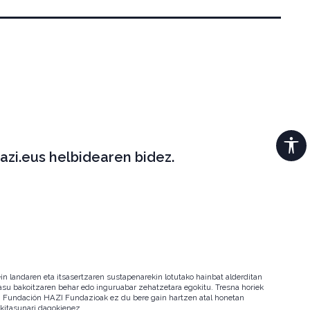
azi.eus helbidearen bidez.
in landaren eta itsasertzaren sustapenarekin lotutako hainbat alderditan
 kasu bakoitzaren behar edo inguruabar zehatzetara egokitu. Tresna horiek
ala. Fundación HAZI Fundazioak ez du bere gain hartzen atal honetan
okitasunari dagokienez.