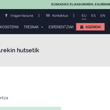
EUSKADIKO ELIKADURAREN, EGURRAREN ETA 
Irisgarritasuna
Kontaktua
EU
ES
EN
KOSISTEMA
TRESNAK
ESPERIENTZIAK
AGENDA!
ekin hutsetik
ntza