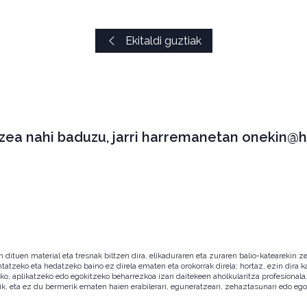
Ekitaldi guztiak
tzea nahi baduzu, jarri harremanetan onekin@h
ituen material eta tresnak biltzen dira, elikaduraren eta zuraren balio-katearekin ze
ntatzeko eta hedatzeko baino ez direla ematen eta orokorrak direla; hortaz, ezin dira
zeko, aplikatzeko edo egokitzeko beharrezkoa izan daitekeen aholkularitza profesion
ik, eta ez du bermerik ematen haien erabilerari, eguneratzeari, zehaztasunari edo eg