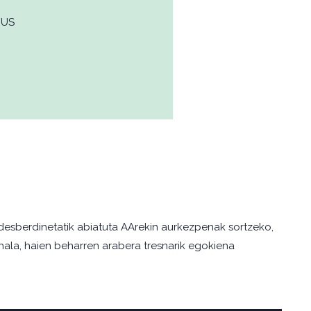
EUS
desberdinetatik abiatuta AArekin aurkezpenak sortzeko,
 hala, haien beharren arabera tresnarik egokiena