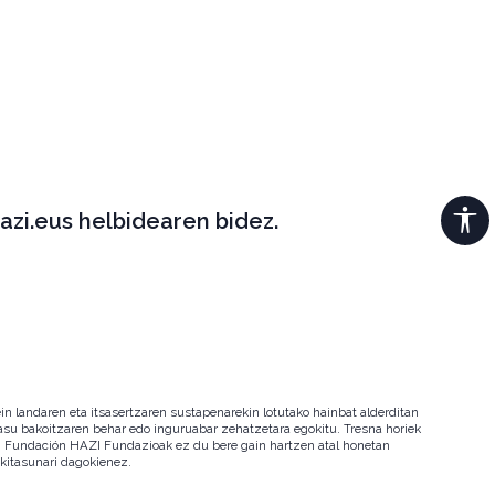
azi.eus helbidearen bidez.
in landaren eta itsasertzaren sustapenarekin lotutako hainbat alderditan
 kasu bakoitzaren behar edo inguruabar zehatzetara egokitu. Tresna horiek
ala. Fundación HAZI Fundazioak ez du bere gain hartzen atal honetan
okitasunari dagokienez.