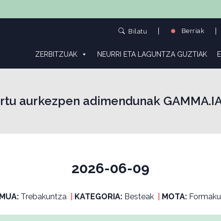
Berriak
Bilatu
ZERBITZUAK
NEURRI ETA LAGUNTZA GUZTIAK
E
rtu aurkezpen adimendunak GAMMA.IAr
2026-06-09
MUA:
Trebakuntza
|
KATEGORIA:
Besteak
|
MOTA:
Formaku