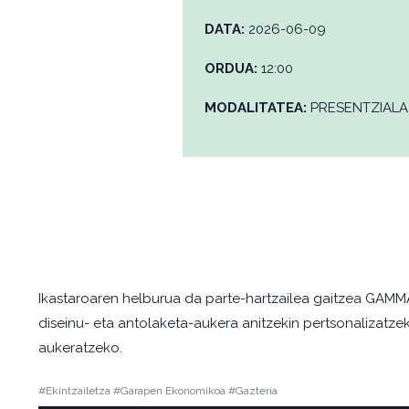
DATA:
2026-06-09
ORDUA:
12:00
MODALITATEA:
PRESENTZIALA
Ikastaroaren helburua da parte-hartzailea gaitzea GAMM
diseinu- eta antolaketa-aukera anitzekin pertsonalizatze
aukeratzeko.
#Ekintzailetza #Garapen Ekonomikoa #Gazteria