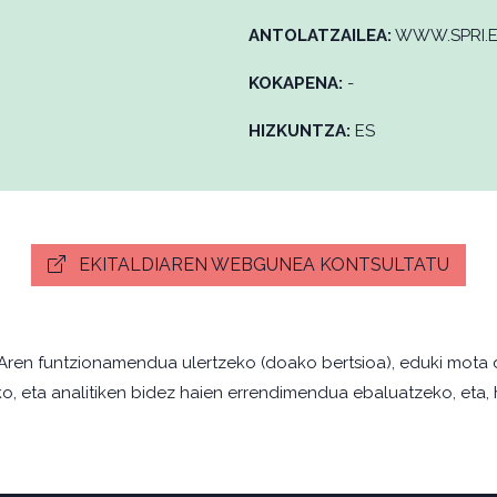
ANTOLATZAILEA:
WWW.SPRI.
KOKAPENA:
-
HIZKUNTZA:
ES
EKITALDIAREN WEBGUNEA KONTSULTATU
Aren funtzionamendua ulertzeko (doako bertsioa), eduki mota 
ko, eta analitiken bidez haien errendimendua ebaluatzeko, eta,