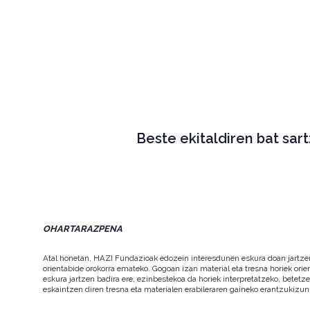
Beste ekitaldiren bat sar
OHARTARAZPENA
Atal honetan, HAZI Fundazioak edozein interesdunen eskura doan jartzen d
orientabide orokorra emateko. Gogoan izan material eta tresna horiek orie
eskura jartzen badira ere, ezinbestekoa da horiek interpretatzeko, betet
eskaintzen diren tresna eta materialen erabileraren gaineko erantzukizun