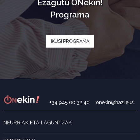
Ezagutu ONekin!
Programa
IKUSI PROGRAMA
+34 945 00 32 40
onekin@hazi.eus
NEURRIAK ETA LAGUNTZAK
Neurri eta laguntza bilatzailea