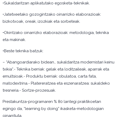
•Sukaldaritzan aplikatutako egosketa-teknikak.
•Jatetxeetako gozogintzako oinarrizko elaborazioak:
bizkotxoak, oreak, izozkiak eta sorbeteak.
•Okintzako oinarrizko elaborazioak: metodologia, teknika
eta makinak.
•Beste teknika batzuk:
– “Abangoardiarako bidean… sukaldaritza modernistari keinu
txikia”.- Teknika berriak: gelak eta loditzaileak, aparrak eta
emultsioak.- Produktu berriak: obulatoa, carta fata,
matodextrina.- Platereratzea eta eszenaratzea: sukaldeko
tresneria.- Sortze-prozesuak.
Prestakuntza-programaren % 80 lantegi praktikoetan
egingo da, “learning by doing” ikasketa-metodologian
oinarrituta.