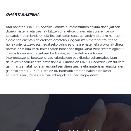
OHARTARAZPENA
Atal honetan, HAZI Fundazioak edozein interesdunen eskura doan jartzen
dituen material eta tresnak biltzen dira, elikaduraren eta zuraren balio-
katearekin zein landaren eta itsasertzaren sustapenarekin lotutako hainbat
alderditan orientabide orokorra emateko. Gogoan izan material eta tresna
horiek orientatzeko eta hedatzeko baino ez direla ematen eta orokorrak direla;
hortaz, ezin dira kasu bakoitzaren behar edo inguruabar zehatzetara egokitu.
Tresna horiek eskura jartzen badira ere, ezinbestekoa da horiek
interpretatzeko, betetzeko, aplikatzeko edo egokitzeko beharrezkoa izan
daitekeen aholkularitza profesionala. Fundación HAZI Fundazioak ez du bere
gain hartzen atal honetan eskaintzen diren tresna eta materialen erabileraren
gaineko erantzukizunik, eta ez du bermerik ematen haien erabilerari,
eguneratzeari, zehaztasunari edo egokitasunari dagokienez.