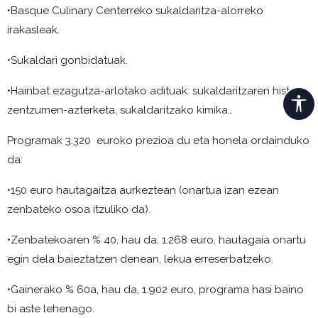
•Basque Culinary Centerreko sukaldaritza-alorreko
irakasleak.
•Sukaldari gonbidatuak.
•Hainbat ezagutza-arlotako adituak: sukaldaritzaren historia,
zentzumen-azterketa, sukaldaritzako kimika…
Programak 3.320 euroko prezioa du eta honela ordainduko
da:
•150 euro hautagaitza aurkeztean (onartua izan ezean
zenbateko osoa itzuliko da).
•Zenbatekoaren % 40, hau da, 1.268 euro, hautagaia onartu
egin dela baieztatzen denean, lekua erreserbatzeko.
•Gainerako % 60a, hau da, 1.902 euro, programa hasi baino
bi aste lehenago.