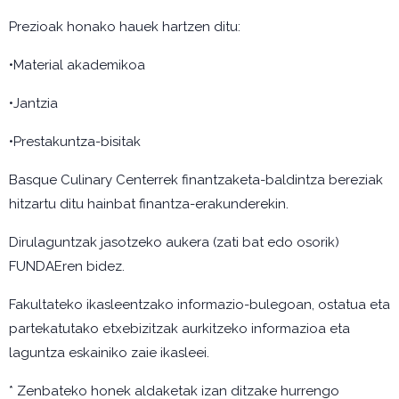
Prezioak honako hauek hartzen ditu:
•Material akademikoa
•Jantzia
•Prestakuntza-bisitak
Basque Culinary Centerrek finantzaketa-baldintza bereziak
hitzartu ditu hainbat finantza-erakunderekin.
Dirulaguntzak jasotzeko aukera (zati bat edo osorik)
FUNDAEren bidez.
Fakultateko ikasleentzako informazio-bulegoan, ostatua eta
partekatutako etxebizitzak aurkitzeko informazioa eta
laguntza eskainiko zaie ikasleei.
* Zenbateko honek aldaketak izan ditzake hurrengo