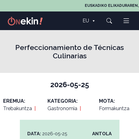
EUSKADIKO ELIKADURAREN, 
EU
Perfeccionamiento de Técnicas
Culinarias
2026-05-25
EREMUA:
KATEGORIA:
MOTA:
Trebakuntza
|
Gastronomia
|
Formakuntza
DATA:
2026-05-25
ANTOLA