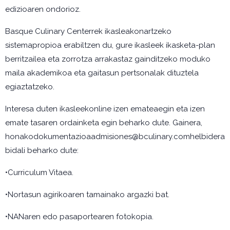
edizioaren ondorioz.
Basque Culinary Centerrek ikasleakonartzeko
sistemapropioa erabiltzen du, gure ikasleek ikasketa-plan
berritzailea eta zorrotza arrakastaz gainditzeko moduko
maila akademikoa eta gaitasun pertsonalak dituztela
egiaztatzeko.
Interesa duten ikasleekonline izen emateaegin eta izen
emate tasaren ordainketa egin beharko dute. Gainera,
honakodokumentazioaadmisiones@bculinary.comhelbidera
bidali beharko dute:
•Curriculum Vitaea.
•Nortasun agirikoaren tamainako argazki bat.
•NANaren edo pasaportearen fotokopia.