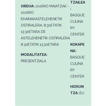
TZAILEA
ORDUA:
2026KO MAIATZAK -
:
2026KO
BASQUE
EKAINAKASTELEHENETIK
CULINA
OSTIRALERA, 8:30ETATIK
RY
13:30ETARA DE
CENTER
ASTELEHENETIK OSTIRALERA
8:30ETATIK 13:30ETARA
KOKAPE
NA:
MODALITATEA:
BASQUE
PRESENTZIALA
CULINA
RY
CENTER
HIZKUN
TZA:
EU