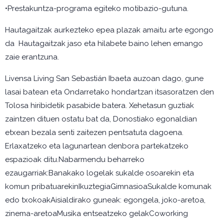
•Prestakuntza-programa egiteko motibazio-gutuna.
Hautagaitzak aurkezteko epea plazak amaitu arte egongo
da Hautagaitzak jaso eta hilabete baino lehen emango
zaie erantzuna.
Livensa Living San Sebastián Ibaeta auzoan dago, gune
lasai batean eta Ondarretako hondartzan itsasoratzen den
Tolosa hiribidetik pasabide batera. Xehetasun guztiak
zaintzen dituen ostatu bat da, Donostiako egonaldian
etxean bezala senti zaitezen pentsatuta dagoena.
Erlaxatzeko eta lagunartean denbora partekatzeko
espazioak ditu.Nabarmendu beharreko
ezaugarriak:Banakako logelak sukalde osoarekin eta
komun pribatuarekinIkuztegiaGimnasioaSukalde komunak
edo txokoakAisialdirako guneak: egongela, joko-aretoa,
zinema-aretoaMusika entseatzeko gelakCoworking