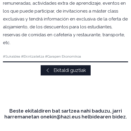
remuneradas, actividades extra de aprendizaje, eventos en
los que puede participar, de invitaciones a máster class
exclusivas y tendrá información en exclusiva de la oferta de
alojamiento, de los descuentos para los estudiantes,
reservas de comidas en cafetería y restaurante, transporte,
etc.
#Sukaldea #Ekintzailetza #Garapen Ekonomikoa
Ekitaldi guztiak
Beste ekitaldiren bat sartzea nahi baduzu, jarri
harremanetan onekin@hazi.eus helbidearen bidez.