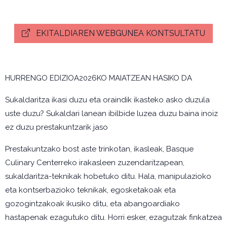
EKITALDIAREN WEBGUNEA KONTSULTATU
HURRENGO EDIZIOA2026KO MAIATZEAN HASIKO DA
Sukaldaritza ikasi duzu eta oraindik ikasteko asko duzula
uste duzu? Sukaldari lanean ibilbide luzea duzu baina inoiz
ez duzu prestakuntzarik jaso
Prestakuntzako bost aste trinkotan, ikasleak, Basque
Culinary Centerreko irakasleen zuzendaritzapean,
sukaldaritza-teknikak hobetuko ditu. Hala, manipulazioko
eta kontserbazioko teknikak, egosketakoak eta
gozogintzakoak ikusiko ditu, eta abangoardiako
hastapenak ezagutuko ditu. Horri esker, ezagutzak finkatzea