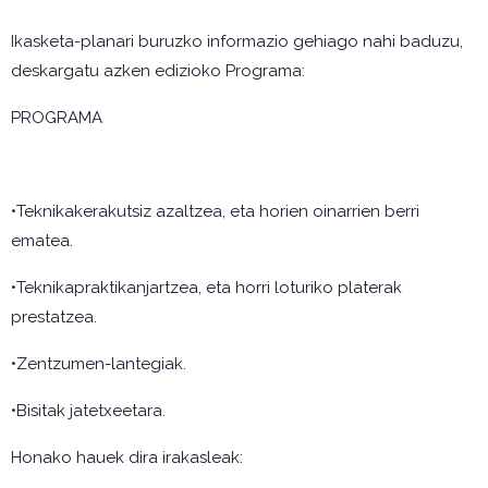
Ikasketa-planari buruzko informazio gehiago nahi baduzu,
deskargatu azken edizioko Programa:
PROGRAMA
•Teknikakerakutsiz azaltzea, eta horien oinarrien berri
ematea.
•Teknikapraktikanjartzea, eta horri loturiko platerak
prestatzea.
•Zentzumen-lantegiak.
•Bisitak jatetxeetara.
Honako hauek dira irakasleak: