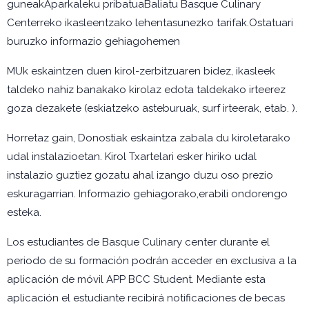
guneakAparkaleku pribatuaBaliatu Basque Culinary
Centerreko ikasleentzako lehentasunezko tarifak.Ostatuari
buruzko informazio gehiagohemen
MUk eskaintzen duen kirol-zerbitzuaren bidez, ikasleek
taldeko nahiz banakako kirolaz edota taldekako irteerez
goza dezakete (eskiatzeko asteburuak, surf irteerak, etab. ).
Horretaz gain, Donostiak eskaintza zabala du kiroletarako
udal instalazioetan. Kirol Txartelari esker hiriko udal
instalazio guztiez gozatu ahal izango duzu oso prezio
eskuragarrian. Informazio gehiagorako,erabili ondorengo
esteka.
Los estudiantes de Basque Culinary center durante el
periodo de su formación podrán acceder en exclusiva a la
aplicación de móvil APP BCC Student. Mediante esta
aplicación el estudiante recibirá notificaciones de becas