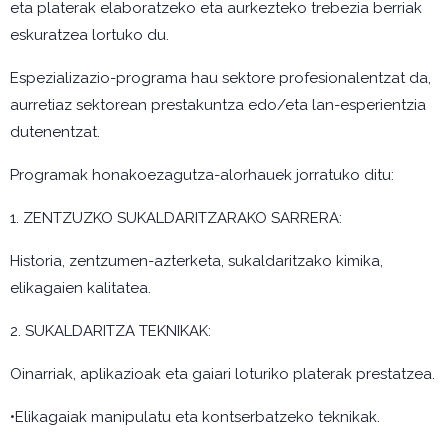
eta platerak elaboratzeko eta aurkezteko trebezia berriak
eskuratzea lortuko du.
Espezializazio-programa hau sektore profesionalentzat da,
aurretiaz sektorean prestakuntza edo/eta lan-esperientzia
dutenentzat.
Programak honakoezagutza-alorhauek jorratuko ditu:
1. ZENTZUZKO SUKALDARITZARAKO SARRERA:
Historia, zentzumen-azterketa, sukaldaritzako kimika,
elikagaien kalitatea.
2. SUKALDARITZA TEKNIKAK:
Oinarriak, aplikazioak eta gaiari loturiko platerak prestatzea.
•Elikagaiak manipulatu eta kontserbatzeko teknikak.