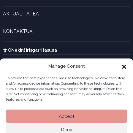
Marjina kalkulagailua
Esperientzia bizigarriak
Gaztenek Araba kalkulagailua
AKTUALITATEA
Forma juridikoak
Aktualitatea eta azken berriak
Enpresa berritzaileen galeria
KONTAKTUA
UTA kalkulagailua
Ikusi harremanetarako formularioa
Kabia
ONekin! Irisgarritasuna
Manage Consent
To provide the best experiences, we use technologies like cookies to store
and/or access device information. Consenting to these technologies will
allow us to process data such as browsing behavior or unique IDs on this
site. Not consenting or withdrawing consent, may adversely affect certain
features and functions.
Accept
Deny