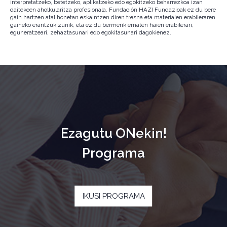
interpretatzeko, betetzeko, aplikatzeko edo egokitzeko beharrezkoa izan
daitekeen aholkularitza profesionala. Fundación HAZI Fundazioak ez du bere
gain hartzen atal honetan eskaintzen diren tresna eta materialen erabileraren
gaineko erantzukizunik, eta ez du bermerik ematen haien erabilerari,
eguneratzeari, zehaztasunari edo egokitasunari dagokienez.
Ezagutu ONekin!
Programa
IKUSI PROGRAMA