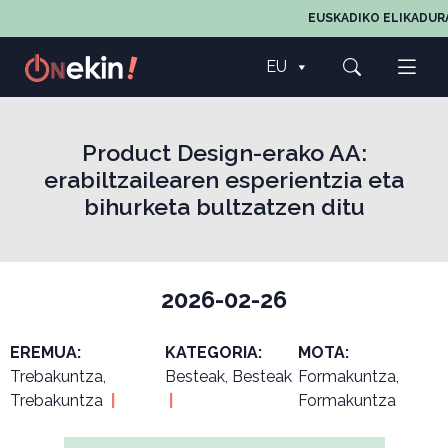
EUSKADIKO ELIKADURA
EU
Product Design-erako AA:
erabiltzailearen esperientzia eta
bihurketa bultzatzen ditu
2026-02-26
EREMUA:
KATEGORIA:
MOTA:
Trebakuntza,
Besteak, Besteak
Formakuntza,
Trebakuntza
|
|
Formakuntza