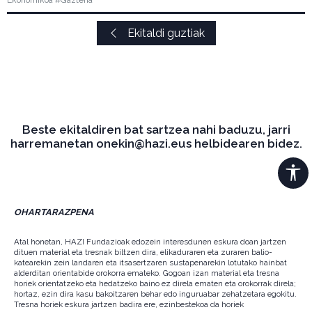
Ekonomikoa #Gazteria
Ekitaldi guztiak
Beste ekitaldiren bat sartzea nahi baduzu, jarri
harremanetan onekin@hazi.eus helbidearen bidez.
OHARTARAZPENA
Atal honetan, HAZI Fundazioak edozein interesdunen eskura doan jartzen
dituen material eta tresnak biltzen dira, elikaduraren eta zuraren balio-
katearekin zein landaren eta itsasertzaren sustapenarekin lotutako hainbat
alderditan orientabide orokorra emateko. Gogoan izan material eta tresna
horiek orientatzeko eta hedatzeko baino ez direla ematen eta orokorrak direla;
hortaz, ezin dira kasu bakoitzaren behar edo inguruabar zehatzetara egokitu.
Tresna horiek eskura jartzen badira ere, ezinbestekoa da horiek