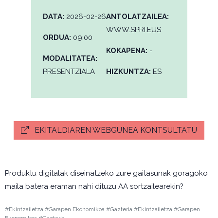
DATA:
2026-02-26
ANTOLATZAILEA:
WWW.SPRI.EUS
ORDUA:
09:00
KOKAPENA:
-
MODALITATEA:
PRESENTZIALA
HIZKUNTZA:
ES
EKITALDIAREN WEBGUNEA KONTSULTATU
Produktu digitalak diseinatzeko zure gaitasunak goragoko
maila batera eraman nahi dituzu AA sortzailearekin?
#Ekintzailetza #Garapen Ekonomikoa #Gazteria #Ekintzailetza #Garapen