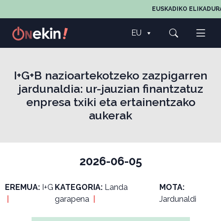
EUSKADIKO ELIKADURA
EU
I+G+B nazioartekotzeko zazpigarren
jardunaldia: ur-jauzian finantzatuz
enpresa txiki eta ertainentzako
aukerak
2026-06-05
EREMUA:
I+G
KATEGORIA:
Landa
MOTA:
|
garapena
|
Jardunaldi