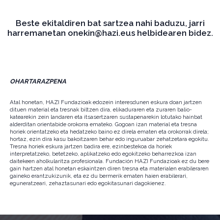
Beste ekitaldiren bat sartzea nahi baduzu, jarri
harremanetan onekin@hazi.eus helbidearen bidez.
OHARTARAZPENA
Atal honetan, HAZI Fundazioak edozein interesdunen eskura doan jartzen
dituen material eta tresnak biltzen dira, elikaduraren eta zuraren balio-
katearekin zein landaren eta itsasertzaren sustapenarekin lotutako hainbat
alderditan orientabide orokorra emateko. Gogoan izan material eta tresna
horiek orientatzeko eta hedatzeko baino ez direla ematen eta orokorrak direla;
hortaz, ezin dira kasu bakoitzaren behar edo inguruabar zehatzetara egokitu.
Tresna horiek eskura jartzen badira ere, ezinbestekoa da horiek
interpretatzeko, betetzeko, aplikatzeko edo egokitzeko beharrezkoa izan
daitekeen aholkularitza profesionala. Fundación HAZI Fundazioak ez du bere
gain hartzen atal honetan eskaintzen diren tresna eta materialen erabileraren
gaineko erantzukizunik, eta ez du bermerik ematen haien erabilerari,
eguneratzeari, zehaztasunari edo egokitasunari dagokienez.