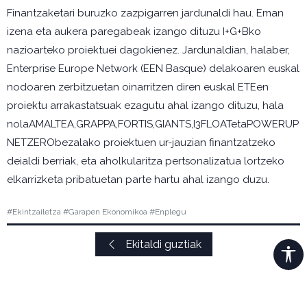
Finantzaketari buruzko zazpigarren jardunaldi hau. Eman
izena eta aukera paregabeak izango dituzu I+G+Bko
nazioarteko proiektuei dagokienez. Jardunaldian, halaber,
Enterprise Europe Network (EEN Basque) delakoaren euskal
nodoaren zerbitzuetan oinarritzen diren euskal ETEen
proiektu arrakastatsuak ezagutu ahal izango dituzu, hala
nolaAMALTEA,GRAPPA,FORTIS,GIANTS,I3FLOATetaPOWERUP
NETZERObezalako proiektuen ur-jauzian finantzatzeko
deialdi berriak, eta aholkularitza pertsonalizatua lortzeko
elkarrizketa pribatuetan parte hartu ahal izango duzu.
#Ekintzailetza #Garapen Ekonomikoa #Enplegu
Ekitaldi guztiak