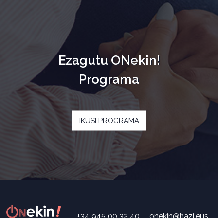
Ezagutu ONekin!
Programa
IKUSI PROGRAMA
+34 945 00 32 40
onekin@hazi.eus