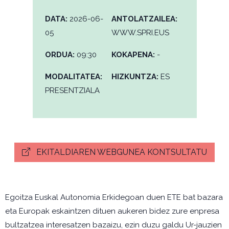
DATA:
2026-06-
ANTOLATZAILEA:
05
WWW.SPRI.EUS
ORDUA:
09:30
KOKAPENA:
-
MODALITATEA:
HIZKUNTZA:
ES
PRESENTZIALA
EKITALDIAREN WEBGUNEA KONTSULTATU
Egoitza Euskal Autonomia Erkidegoan duen ETE bat bazara
eta Europak eskaintzen dituen aukeren bidez zure enpresa
bultzatzea interesatzen bazaizu, ezin duzu galdu Ur-jauzien