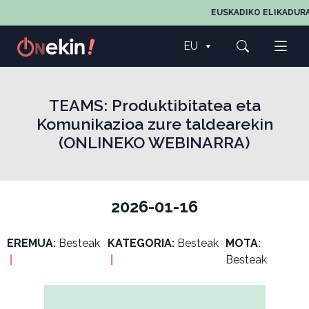
EUSKADIKO ELIKADURA
EU
TEAMS: Produktibitatea eta
Komunikazioa zure taldearekin
(ONLINEKO WEBINARRA)
2026-01-16
EREMUA:
Besteak
KATEGORIA:
Besteak
MOTA:
|
|
Besteak