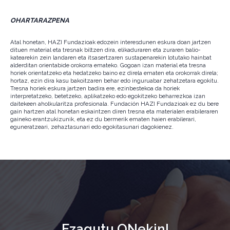
OHARTARAZPENA
Atal honetan, HAZI Fundazioak edozein interesdunen eskura doan jartzen
dituen material eta tresnak biltzen dira, elikaduraren eta zuraren balio-
katearekin zein landaren eta itsasertzaren sustapenarekin lotutako hainbat
alderditan orientabide orokorra emateko. Gogoan izan material eta tresna
horiek orientatzeko eta hedatzeko baino ez direla ematen eta orokorrak direla;
hortaz, ezin dira kasu bakoitzaren behar edo inguruabar zehatzetara egokitu.
Tresna horiek eskura jartzen badira ere, ezinbestekoa da horiek
interpretatzeko, betetzeko, aplikatzeko edo egokitzeko beharrezkoa izan
daitekeen aholkularitza profesionala. Fundación HAZI Fundazioak ez du bere
gain hartzen atal honetan eskaintzen diren tresna eta materialen erabileraren
gaineko erantzukizunik, eta ez du bermerik ematen haien erabilerari,
eguneratzeari, zehaztasunari edo egokitasunari dagokienez.
Ezagutu ONekin!