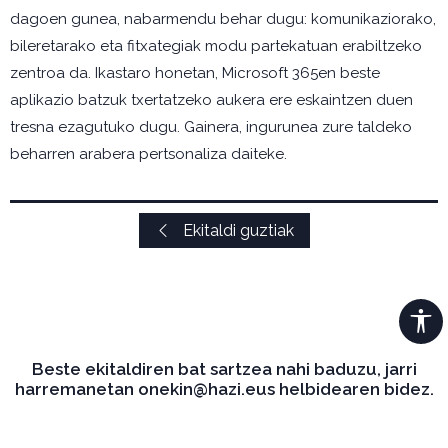
dagoen gunea, nabarmendu behar dugu: komunikaziorako,
bileretarako eta fitxategiak modu partekatuan erabiltzeko
zentroa da. Ikastaro honetan, Microsoft 365en beste
aplikazio batzuk txertatzeko aukera ere eskaintzen duen
tresna ezagutuko dugu. Gainera, ingurunea zure taldeko
beharren arabera pertsonaliza daiteke.
Ekitaldi guztiak
Beste ekitaldiren bat sartzea nahi baduzu, jarri
harremanetan onekin@hazi.eus helbidearen bidez.