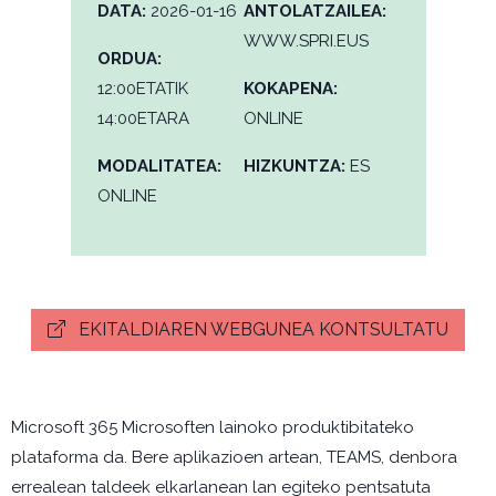
DATA:
2026-01-16
ANTOLATZAILEA:
WWW.SPRI.EUS
ORDUA:
12:00ETATIK
KOKAPENA:
14:00ETARA
ONLINE
MODALITATEA:
HIZKUNTZA:
ES
ONLINE
EKITALDIAREN WEBGUNEA KONTSULTATU
Microsoft 365 Microsoften lainoko produktibitateko
plataforma da. Bere aplikazioen artean, TEAMS, denbora
errealean taldeek elkarlanean lan egiteko pentsatuta