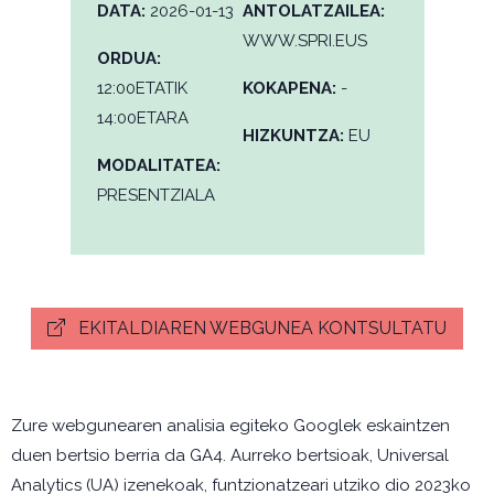
DATA:
2026-01-13
ANTOLATZAILEA:
WWW.SPRI.EUS
ORDUA:
12:00ETATIK
KOKAPENA:
-
14:00ETARA
HIZKUNTZA:
EU
MODALITATEA:
PRESENTZIALA
EKITALDIAREN WEBGUNEA KONTSULTATU
Zure webgunearen analisia egiteko Googlek eskaintzen
duen bertsio berria da GA4. Aurreko bertsioak, Universal
Analytics (UA) izenekoak, funtzionatzeari utziko dio 2023ko