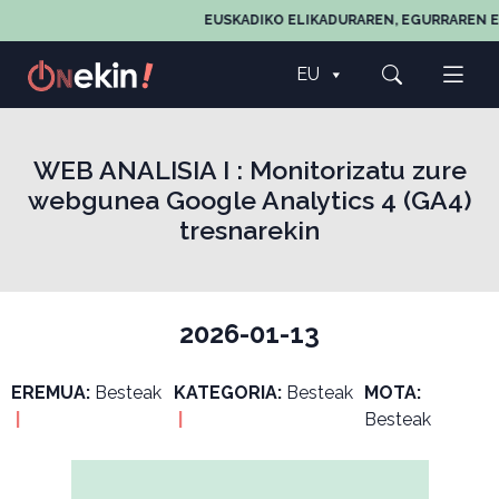
EUSKADIKO ELIKADURAREN, EGURRAREN E
EU
WEB ANALISIA I : Monitorizatu zure
webgunea Google Analytics 4 (GA4)
tresnarekin
2026-01-13
EREMUA:
Besteak
KATEGORIA:
Besteak
MOTA:
|
|
Besteak