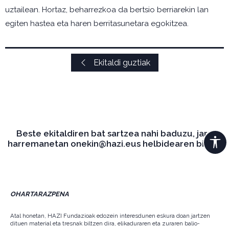
uztailean. Hortaz, beharrezkoa da bertsio berriarekin lan
egiten hastea eta haren berritasunetara egokitzea.
Ekitaldi guztiak
Beste ekitaldiren bat sartzea nahi baduzu, jarri
harremanetan onekin@hazi.eus helbidearen bidez.
OHARTARAZPENA
Atal honetan, HAZI Fundazioak edozein interesdunen eskura doan jartzen
dituen material eta tresnak biltzen dira, elikaduraren eta zuraren balio-