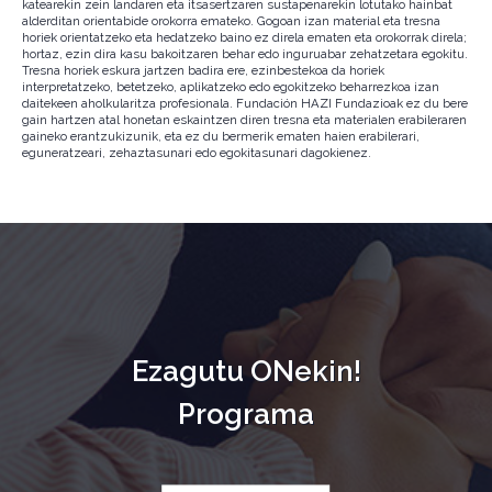
katearekin zein landaren eta itsasertzaren sustapenarekin lotutako hainbat
alderditan orientabide orokorra emateko. Gogoan izan material eta tresna
horiek orientatzeko eta hedatzeko baino ez direla ematen eta orokorrak direla;
hortaz, ezin dira kasu bakoitzaren behar edo inguruabar zehatzetara egokitu.
Tresna horiek eskura jartzen badira ere, ezinbestekoa da horiek
interpretatzeko, betetzeko, aplikatzeko edo egokitzeko beharrezkoa izan
daitekeen aholkularitza profesionala. Fundación HAZI Fundazioak ez du bere
gain hartzen atal honetan eskaintzen diren tresna eta materialen erabileraren
gaineko erantzukizunik, eta ez du bermerik ematen haien erabilerari,
eguneratzeari, zehaztasunari edo egokitasunari dagokienez.
Ezagutu ONekin!
Programa