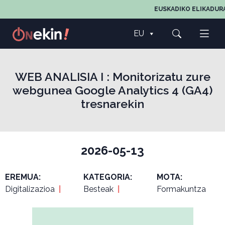
EUSKADIKO ELIKADURA
EU
WEB ANALISIA I : Monitorizatu zure
webgunea Google Analytics 4 (GA4)
tresnarekin
2026-05-13
EREMUA:
KATEGORIA:
MOTA:
Digitalizazioa
|
Besteak
|
Formakuntza