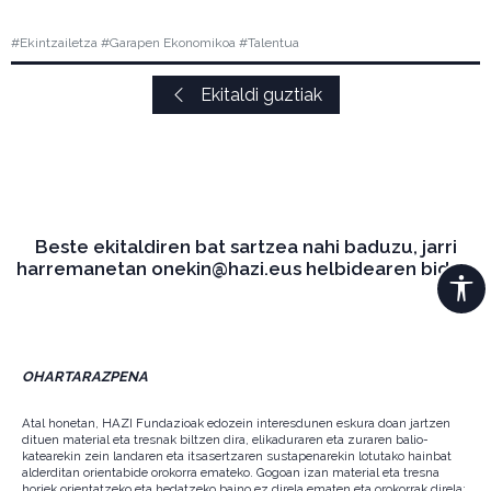
#Ekintzailetza #Garapen Ekonomikoa #Talentua
Ekitaldi guztiak
Beste ekitaldiren bat sartzea nahi baduzu, jarri
harremanetan onekin@hazi.eus helbidearen bidez.
OHARTARAZPENA
Atal honetan, HAZI Fundazioak edozein interesdunen eskura doan jartzen
dituen material eta tresnak biltzen dira, elikaduraren eta zuraren balio-
katearekin zein landaren eta itsasertzaren sustapenarekin lotutako hainbat
alderditan orientabide orokorra emateko. Gogoan izan material eta tresna
horiek orientatzeko eta hedatzeko baino ez direla ematen eta orokorrak direla;