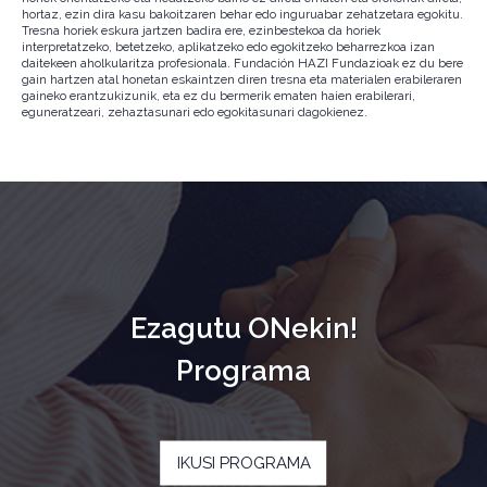
hortaz, ezin dira kasu bakoitzaren behar edo inguruabar zehatzetara egokitu.
Tresna horiek eskura jartzen badira ere, ezinbestekoa da horiek
interpretatzeko, betetzeko, aplikatzeko edo egokitzeko beharrezkoa izan
daitekeen aholkularitza profesionala. Fundación HAZI Fundazioak ez du bere
gain hartzen atal honetan eskaintzen diren tresna eta materialen erabileraren
gaineko erantzukizunik, eta ez du bermerik ematen haien erabilerari,
eguneratzeari, zehaztasunari edo egokitasunari dagokienez.
Ezagutu ONekin!
Programa
IKUSI PROGRAMA