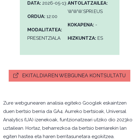
DATA:
2026-05-13
ANTOLATZAILEA:
WWW.SPRI.EUS
ORDUA:
12:00
KOKAPENA:
-
MODALITATEA:
PRESENTZIALA
HIZKUNTZA:
ES
EKITALDIAREN WEBGUNEA KONTSULTATU
Zure webgunearen analisia egiteko Googlek eskaintzen
duen bertsio berria da GA4. Aurreko bertsioak, Universal
Analytics (UA) izenekoak, funtzionatzeari utziko dio 2023ko
uztailean. Hortaz, beharrezkoa da bertsio berriarekin lan
egiten hastea eta haren berritasunetara egokitzea.