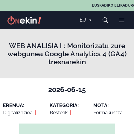
EUSKADIKO ELIKADURA
EU
WEB ANALISIA I : Monitorizatu zure
webgunea Google Analytics 4 (GA4)
tresnarekin
2026-06-15
EREMUA:
KATEGORIA:
MOTA:
Digitalizazioa
|
Besteak
|
Formakuntza