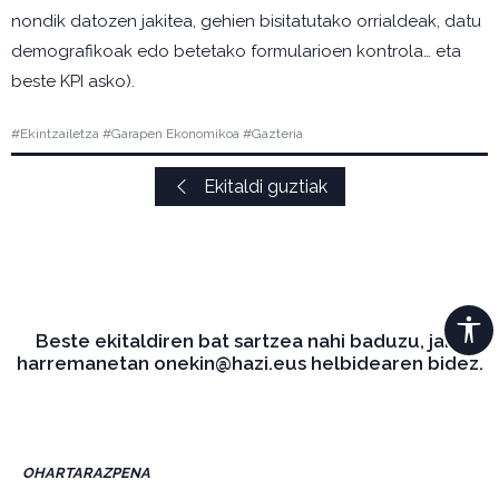
nondik datozen jakitea, gehien bisitatutako orrialdeak, datu
demografikoak edo betetako formularioen kontrola… eta
beste KPI asko).
#Ekintzailetza #Garapen Ekonomikoa #Gazteria
Ekitaldi guztiak
Beste ekitaldiren bat sartzea nahi baduzu, jarri
harremanetan onekin@hazi.eus helbidearen bidez.
OHARTARAZPENA