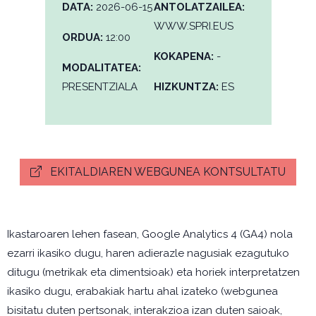
DATA:
2026-06-15
ANTOLATZAILEA:
WWW.SPRI.EUS
ORDUA:
12:00
KOKAPENA:
-
MODALITATEA:
PRESENTZIALA
HIZKUNTZA:
ES
EKITALDIAREN WEBGUNEA KONTSULTATU
Ikastaroaren lehen fasean, Google Analytics 4 (GA4) nola
ezarri ikasiko dugu, haren adierazle nagusiak ezagutuko
ditugu (metrikak eta dimentsioak) eta horiek interpretatzen
ikasiko dugu, erabakiak hartu ahal izateko (webgunea
bisitatu duten pertsonak, interakzioa izan duten saioak,