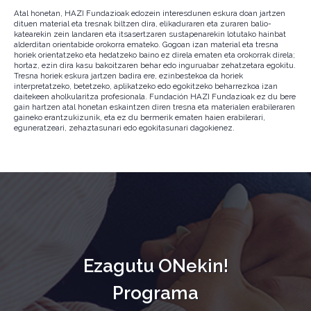
Atal honetan, HAZI Fundazioak edozein interesdunen eskura doan jartzen
dituen material eta tresnak biltzen dira, elikaduraren eta zuraren balio-
katearekin zein landaren eta itsasertzaren sustapenarekin lotutako hainbat
alderditan orientabide orokorra emateko. Gogoan izan material eta tresna
horiek orientatzeko eta hedatzeko baino ez direla ematen eta orokorrak direla;
hortaz, ezin dira kasu bakoitzaren behar edo inguruabar zehatzetara egokitu.
Tresna horiek eskura jartzen badira ere, ezinbestekoa da horiek
interpretatzeko, betetzeko, aplikatzeko edo egokitzeko beharrezkoa izan
daitekeen aholkularitza profesionala. Fundación HAZI Fundazioak ez du bere
gain hartzen atal honetan eskaintzen diren tresna eta materialen erabileraren
gaineko erantzukizunik, eta ez du bermerik ematen haien erabilerari,
eguneratzeari, zehaztasunari edo egokitasunari dagokienez.
Ezagutu ONekin!
Programa