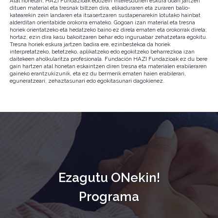
Atal honetan, HAZI Fundazioak edozein interesdunen eskura doan jartzen
dituen material eta tresnak biltzen dira, elikaduraren eta zuraren balio-
katearekin zein landaren eta itsasertzaren sustapenarekin lotutako hainbat
alderditan orientabide orokorra emateko. Gogoan izan material eta tresna
horiek orientatzeko eta hedatzeko baino ez direla ematen eta orokorrak direla;
hortaz, ezin dira kasu bakoitzaren behar edo inguruabar zehatzetara egokitu.
Tresna horiek eskura jartzen badira ere, ezinbestekoa da horiek
interpretatzeko, betetzeko, aplikatzeko edo egokitzeko beharrezkoa izan
daitekeen aholkularitza profesionala. Fundación HAZI Fundazioak ez du bere
gain hartzen atal honetan eskaintzen diren tresna eta materialen erabileraren
gaineko erantzukizunik, eta ez du bermerik ematen haien erabilerari,
eguneratzeari, zehaztasunari edo egokitasunari dagokienez.
Ezagutu ONekin!
Programa