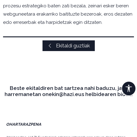
prozesu estrategiko baten zati bezala, zeinari esker beren
webguneetara erakarriko baitituzte bezeroak, eros dezaten
edo erreserbak eta harpidetzak egin ditzaten.
Ekitaldi guztiak
Beste ekitaldiren bat sartzea nahi baduzu, jarri
harremanetan onekin@hazi.eus helbidearen bidez.
OHARTARAZPENA