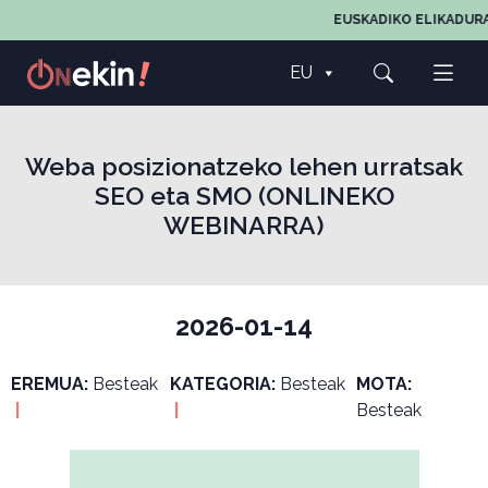
EUSKADIKO ELIKADURA
EU
Weba posizionatzeko lehen urratsak
SEO eta SMO (ONLINEKO
WEBINARRA)
2026-01-14
EREMUA:
Besteak
KATEGORIA:
Besteak
MOTA:
|
|
Besteak