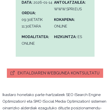
DATA:
2026-01-14
ANTOLATZAILEA:
WWW.SPRI.EUS
ORDUA:
09:30ETATIK
KOKAPENA:
11:30ETARA
ONLINE
MODALITATEA:
HIZKUNTZA:
ES
ONLINE
EKITALDIAREN WEBGUNEA KONTSULTATU
Ikastaro honetako parte-hartzaileek SEO (Search Engine
Optimization) eta SMO (Social Media Optimization) sistemen
oinarrizko alderdiak ezagutuko dituzte posizionamendu-