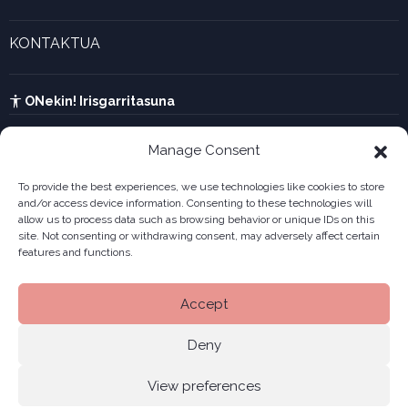
Forma juridikoak
Aktualitatea eta azken berriak
Enpresa berritzaileen galeria
KONTAKTUA
UTA kalkulagailua
Ikusi harremanetarako formularioa
Kabia
ONekin! Irisgarritasuna
Manage Consent
To provide the best experiences, we use technologies like cookies to store
and/or access device information. Consenting to these technologies will
allow us to process data such as browsing behavior or unique IDs on this
site. Not consenting or withdrawing consent, may adversely affect certain
features and functions.
Accept
Deny
View preferences