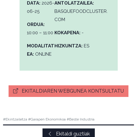
DATA:
2026-
ANTOLATZAILEA:
06-25
BASQUEFOODCLUSTER.
COM
ORDUA:
10:00 – 11:00
KOKAPENA:
-
MODALITAT
HIZKUNTZA:
ES
EA:
ONLINE
EKITALDIAREN WEBGUNEA KONTSULTATU
#Ekintzailetza #Garapen Ekonomikoa #Beste Industria
Ekitaldi guztiak