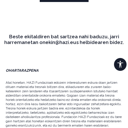
Beste ekitaldiren bat sartzea nahi baduzu, jarri
harremanetan onekin@hazi.eus helbidearen bidez.
OHARTARAZPENA
Atal honetan, HAZI Fundazioak edozein interesdunen eskura doan jartzen
dituen material eta tresnak biltzen dira, elikaduraren eta zuraren balio-
katearekin zein landaren eta itsasertzaren sustapenarekin lotutako hainbat
alderditan orientabide orokorra emateko. Gogoan izan material eta tresna
horiek orientatzeko eta hedatzeko baino ez direla ematen eta orokorrak direla;
hortaz, ezin dira kasu bakoitzaren behar edo inguruabar zehatzetara egokitu.
Tresna horiek eskura jartzen badira ere, ezinbestekoa da horiek
interpretatzeko, betetzeko, aplikatzeko edo egokitzeko beharrezkoa izan
daitekeen aholkularitza profesionala. Fundación HAZI Fundazioak ez du bere
gain hartzen atal honetan eskaintzen diren tresna eta materialen erabileraren
gaineko erantzukizunik, eta ez du bermerik ematen haien erabilerari,