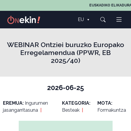
EUSKADIKO ELIKADURA
EU
WEBINAR Ontziei buruzko Europako
Erregelamendua (PPWR, EB
2025/40)
2026-06-25
EREMUA:
Ingurumen
KATEGORIA:
MOTA:
jasangarritasuna
|
Besteak
|
Formakuntza