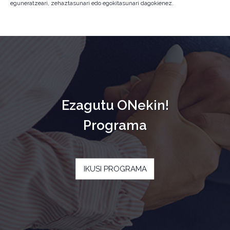
eguneratzeari, zehaztasunari edo egokitasunari dagokienez.
Ezagutu ONekin!
Programa
IKUSI PROGRAMA