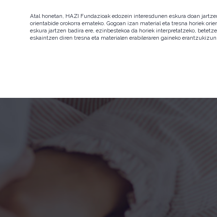
Atal honetan, HAZI Fundazioak edozein interesdunen eskura doan jartzen d
orientabide orokorra emateko. Gogoan izan material eta tresna horiek orie
eskura jartzen badira ere, ezinbestekoa da horiek interpretatzeko, betet
eskaintzen diren tresna eta materialen erabileraren gaineko erantzukizun