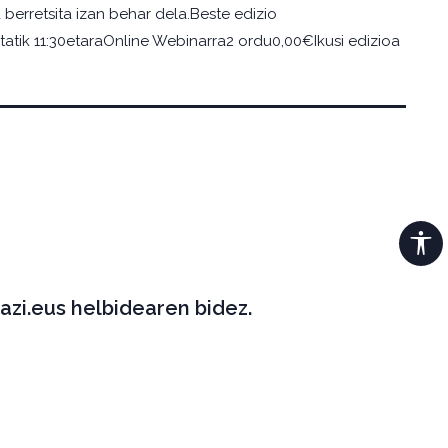
berretsita izan behar dela.Beste edizio
tatik 11:30etaraOnline Webinarra2 ordu0,00€Ikusi edizioa
azi.eus helbidearen bidez.