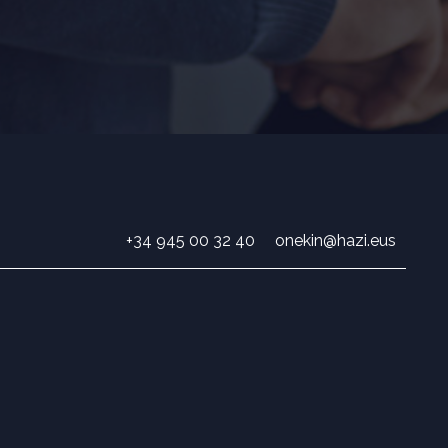
+34 945 00 32 40
onekin@hazi.eus