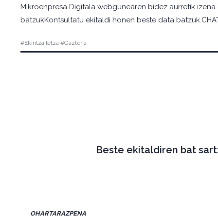
Mikroenpresa Digitala webgunearen bidez aurretik izena e
batzukKontsultatu ekitaldi honen beste data batzuk.CHATG
#Ekintzailetza #Gazteria
Beste ekitaldiren bat sar
OHARTARAZPENA