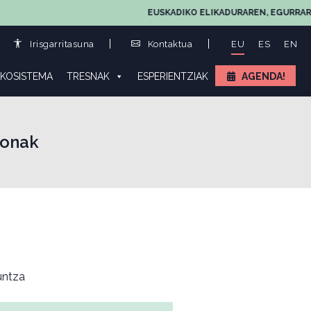
EUSKADIKO ELIKADURAREN, EGURRAREN ETA 
Irisgarritasuna
Kontaktua
EU
ES
EN
KOSISTEMA
TRESNAK
ESPERIENTZIAK
AGENDA!
 onak
ntza