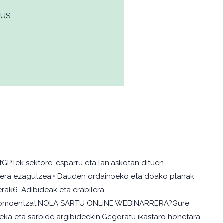
EUS
tGPTek sektore, esparru eta lan askotan dituen
bilera ezagutzea.• Dauden ordainpeko eta doako planak
rak6. Adibideak eta erabilera-
 autonomoentzat.NOLA SARTU ONLINE WEBINARRERA?Gure
teka eta sarbide argibideekin.Gogoratu ikastaro honetara