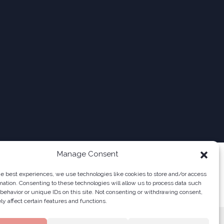
Manage Consent
he best experiences, we use technologies like cookies to store and/or access
mation. Consenting to these technologies will allow us to process data such
behavior or unique IDs on this site. Not consenting or withdrawing consent,
y affect certain features and functions.