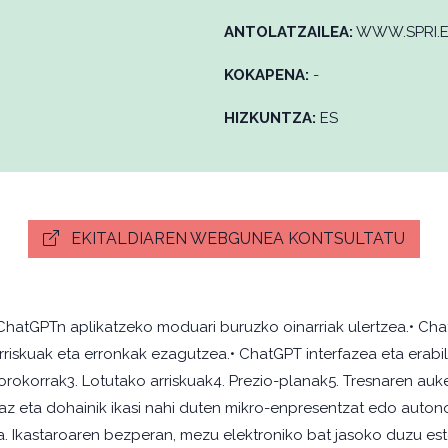
ANTOLATZAILEA:
WWW.SPRI.
KOKAPENA:
-
HIZKUNTZA:
ES
EKITALDIAREN WEBGUNEA KONTSULTATU
ChatGPTn aplikatzeko moduari buruzko oinarriak ulertzea.• Cha
arriskuak eta erronkak ezagutzea.• ChatGPT interfazea eta era
orokorrak3. Lotutako arriskuak4. Prezio-planak5. Tresnaren auke
 erraz eta dohainik ikasi nahi duten mikro-enpresentzat edo
a. Ikastaroaren bezperan, mezu elektroniko bat jasoko duzu es