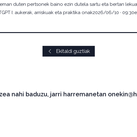
man duten pertsonek baino ezin dutela sartu eta bertan lekua 
PT I: aukerak, arriskuak eta praktika onak2026/06/10 · 09:30e
Ekitaldi guztiak
tzea nahi baduzu, jarri harremanetan onekin@h