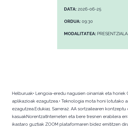
DATA:
2026-06-25
ORDUA:
09:30
MODALITATEA:
PRESENTZIALA
Helburuak• Lengoia-eredu nagusien oinarriak eta horiek 
aplikazioak ezagutzea.• Teknologia mota honi lotutako 
ezagutzea.Edukia1. Sarrera2. AA sortzailearen kontzeptu 
kasuakNorentzatInterneten eta bere tresnen erabilera
ikastaro guztiak ZOOM plataformaren bidez emititzen dir