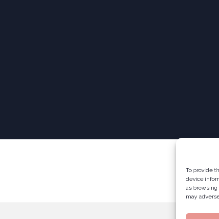
To provide t
device infor
as browsing 
may adversel