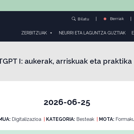
Berriak
Bilatu
ZERBITZUAK
NEURRI ETA LAGUNTZA GUZTIAK
E
GPT I: aukerak, arriskuak eta praktika
2026-06-25
MUA:
Digitalizazioa
|
KATEGORIA:
Besteak
|
MOTA:
Formaku