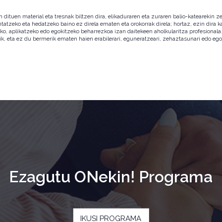
ituen material eta tresnak biltzen dira, elikaduraren eta zuraren balio-katearekin ze
ntatzeko eta hedatzeko baino ez direla ematen eta orokorrak direla; hortaz, ezin dira
zeko, aplikatzeko edo egokitzeko beharrezkoa izan daitekeen aholkularitza profesion
ik, eta ez du bermerik ematen haien erabilerari, eguneratzeari, zehaztasunari edo eg
Ezagutu ONekin! Programa
IKUSI PROGRAMA