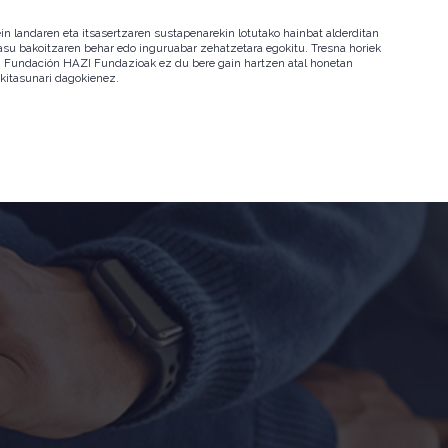
in landaren eta itsasertzaren sustapenarekin lotutako hainbat alderditan
 kasu bakoitzaren behar edo inguruabar zehatzetara egokitu. Tresna horiek
ala. Fundación HAZI Fundazioak ez du bere gain hartzen atal honetan
okitasunari dagokienez.