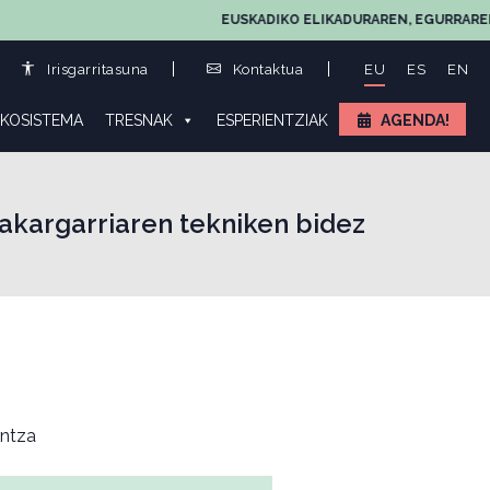
EUSKADIKO ELIKADURAREN, EGURRAREN ETA L
Irisgarritasuna
Kontaktua
EU
ES
EN
KOSISTEMA
TRESNAK
ESPERIENTZIAK
AGENDA!
rakargarriaren tekniken bidez
ntza