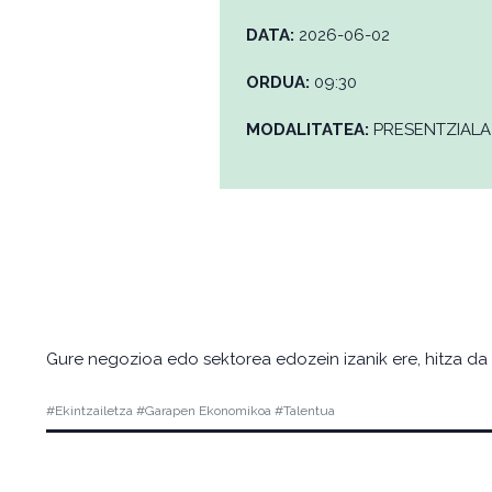
DATA:
2026-06-02
ORDUA:
09:30
MODALITATEA:
PRESENTZIALA
Gure negozioa edo sektorea edozein izanik ere, hitza da g
#Ekintzailetza #Garapen Ekonomikoa #Talentua