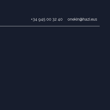
+34 945 00 32 40
onekin@hazi.eus