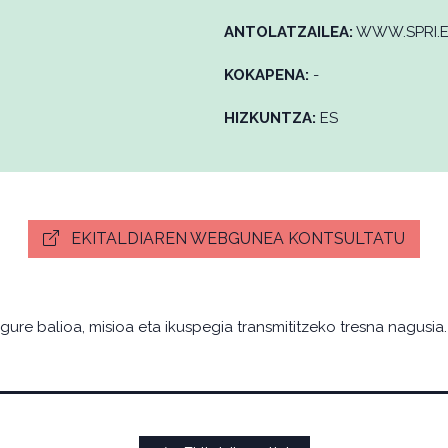
ANTOLATZAILEA:
WWW.SPRI.
KOKAPENA:
-
HIZKUNTZA:
ES
EKITALDIAREN WEBGUNEA KONTSULTATU
ure balioa, misioa eta ikuspegia transmititzeko tresna nagusia.