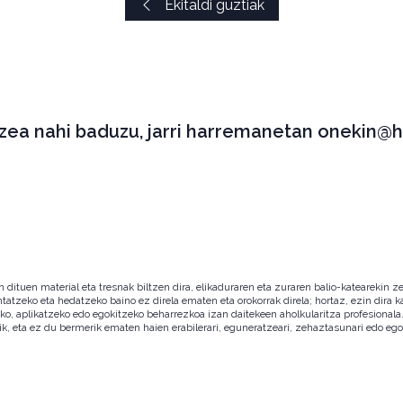
Ekitaldi guztiak
tzea nahi baduzu, jarri harremanetan onekin@h
ituen material eta tresnak biltzen dira, elikaduraren eta zuraren balio-katearekin ze
ntatzeko eta hedatzeko baino ez direla ematen eta orokorrak direla; hortaz, ezin dira
zeko, aplikatzeko edo egokitzeko beharrezkoa izan daitekeen aholkularitza profesion
ik, eta ez du bermerik ematen haien erabilerari, eguneratzeari, zehaztasunari edo eg