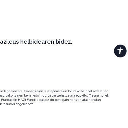
azi.eus helbidearen bidez.
in landaren eta itsasertzaren sustapenarekin lotutako hainbat alderditan
 kasu bakoitzaren behar edo inguruabar zehatzetara egokitu. Tresna horiek
ala. Fundación HAZI Fundazioak ez du bere gain hartzen atal honetan
okitasunari dagokienez.