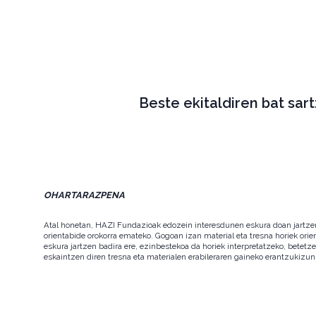
Beste ekitaldiren bat sar
OHARTARAZPENA
Atal honetan, HAZI Fundazioak edozein interesdunen eskura doan jartzen d
orientabide orokorra emateko. Gogoan izan material eta tresna horiek orie
eskura jartzen badira ere, ezinbestekoa da horiek interpretatzeko, betet
eskaintzen diren tresna eta materialen erabileraren gaineko erantzukizun