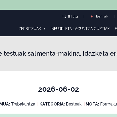
Berriak
Bilatu
ZERBITZUAK
NEURRI ETA LAGUNTZA GUZTIAK
E
re testuak salmenta-makina, idazketa e
2026-06-02
MUA:
Trebakuntza
|
KATEGORIA:
Besteak
|
MOTA:
Formaku