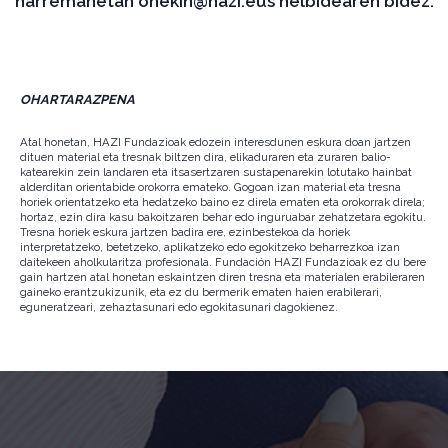
harremanetan onekin@hazi.eus helbidearen bidez.
OHARTARAZPENA
Atal honetan, HAZI Fundazioak edozein interesdunen eskura doan jartzen
dituen material eta tresnak biltzen dira, elikaduraren eta zuraren balio-
katearekin zein landaren eta itsasertzaren sustapenarekin lotutako hainbat
alderditan orientabide orokorra emateko. Gogoan izan material eta tresna
horiek orientatzeko eta hedatzeko baino ez direla ematen eta orokorrak direla;
hortaz, ezin dira kasu bakoitzaren behar edo inguruabar zehatzetara egokitu.
Tresna horiek eskura jartzen badira ere, ezinbestekoa da horiek
interpretatzeko, betetzeko, aplikatzeko edo egokitzeko beharrezkoa izan
daitekeen aholkularitza profesionala. Fundación HAZI Fundazioak ez du bere
gain hartzen atal honetan eskaintzen diren tresna eta materialen erabileraren
gaineko erantzukizunik, eta ez du bermerik ematen haien erabilerari,
eguneratzeari, zehaztasunari edo egokitasunari dagokienez.