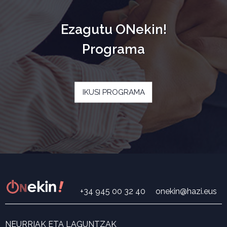
Ezagutu ONekin!
Programa
IKUSI PROGRAMA
+34 945 00 32 40
onekin@hazi.eus
NEURRIAK ETA LAGUNTZAK