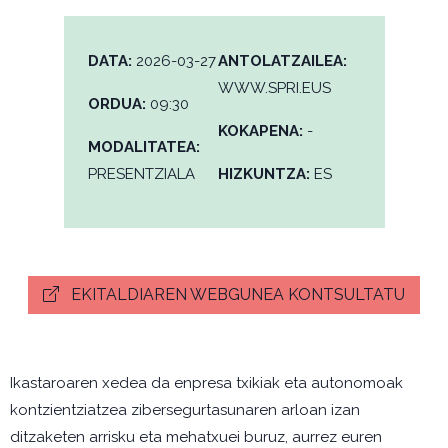
DATA:
2026-03-27
ANTOLATZAILEA:
WWW.SPRI.EUS
ORDUA:
09:30
KOKAPENA:
-
MODALITATEA:
PRESENTZIALA
HIZKUNTZA:
ES
EKITALDIAREN WEBGUNEA KONTSULTATU
Ikastaroaren xedea da enpresa txikiak eta autonomoak
kontzientziatzea zibersegurtasunaren arloan izan
ditzaketen arrisku eta mehatxuei buruz, aurrez euren