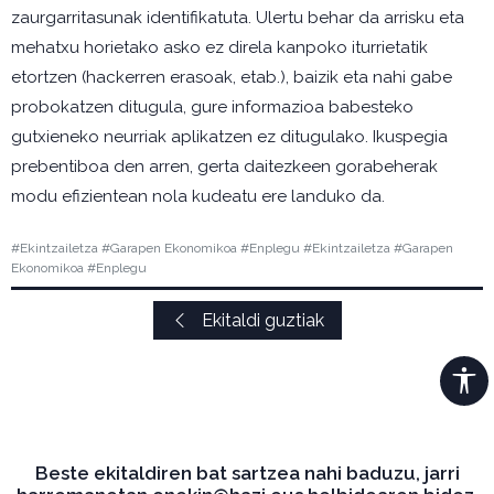
zaurgarritasunak identifikatuta. Ulertu behar da arrisku eta
mehatxu horietako asko ez direla kanpoko iturrietatik
etortzen (hackerren erasoak, etab.), baizik eta nahi gabe
probokatzen ditugula, gure informazioa babesteko
gutxieneko neurriak aplikatzen ez ditugulako. Ikuspegia
prebentiboa den arren, gerta daitezkeen gorabeherak
modu efizientean nola kudeatu ere landuko da.
#Ekintzailetza #Garapen Ekonomikoa #Enplegu #Ekintzailetza #Garapen
Ekonomikoa #Enplegu
Ekitaldi guztiak
Beste ekitaldiren bat sartzea nahi baduzu, jarri