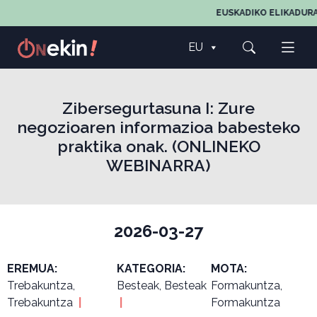
EUSKADIKO ELIKADURA
EU
Zibersegurtasuna I: Zure
negozioaren informazioa babesteko
praktika onak. (ONLINEKO
WEBINARRA)
2026-03-27
EREMUA:
KATEGORIA:
MOTA:
Trebakuntza,
Besteak, Besteak
Formakuntza,
Trebakuntza
|
|
Formakuntza