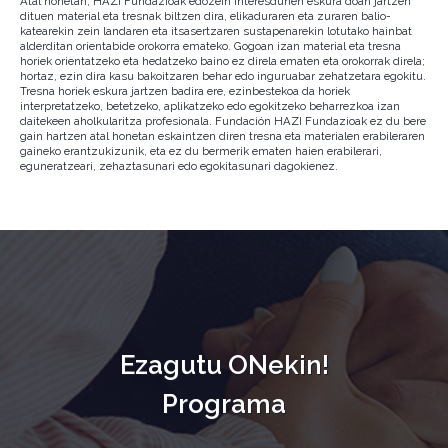
Atal honetan, HAZI Fundazioak edozein interesdunen eskura doan jartzen
dituen material eta tresnak biltzen dira, elikaduraren eta zuraren balio-
katearekin zein landaren eta itsasertzaren sustapenarekin lotutako hainbat
alderditan orientabide orokorra emateko. Gogoan izan material eta tresna
horiek orientatzeko eta hedatzeko baino ez direla ematen eta orokorrak direla;
hortaz, ezin dira kasu bakoitzaren behar edo inguruabar zehatzetara egokitu.
Tresna horiek eskura jartzen badira ere, ezinbestekoa da horiek
interpretatzeko, betetzeko, aplikatzeko edo egokitzeko beharrezkoa izan
daitekeen aholkularitza profesionala. Fundación HAZI Fundazioak ez du bere
gain hartzen atal honetan eskaintzen diren tresna eta materialen erabileraren
gaineko erantzukizunik, eta ez du bermerik ematen haien erabilerari,
eguneratzeari, zehaztasunari edo egokitasunari dagokienez.
Ezagutu ONekin!
Programa