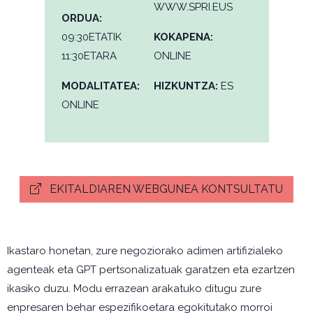
WWW.SPRI.EUS
ORDUA:
09:30ETATIK
KOKAPENA:
11:30ETARA
ONLINE
MODALITATEA:
HIZKUNTZA:
ES
ONLINE
EKITALDIAREN WEBGUNEA KONTSULTATU
Ikastaro honetan, zure negoziorako adimen artifizialeko
agenteak eta GPT pertsonalizatuak garatzen eta ezartzen
ikasiko duzu. Modu errazean arakatuko ditugu zure
enpresaren behar espezifikoetara egokitutako morroi