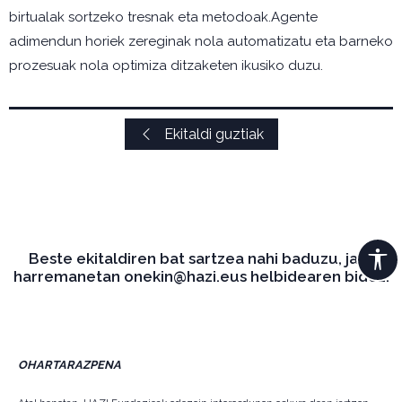
birtualak sortzeko tresnak eta metodoak.Agente
adimendun horiek zereginak nola automatizatu eta barneko
prozesuak nola optimiza ditzaketen ikusiko duzu.
Ekitaldi guztiak
Beste ekitaldiren bat sartzea nahi baduzu, jarri
harremanetan onekin@hazi.eus helbidearen bidez.
OHARTARAZPENA