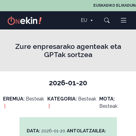
EUSKADIKO ELIKADURA
EU
Zure enpresarako agenteak eta
GPTak sortzea
2026-01-20
EREMUA:
Besteak
KATEGORIA:
Besteak
MOTA:
|
|
Besteak
DATA:
2026-01-20
ANTOLATZAILEA: