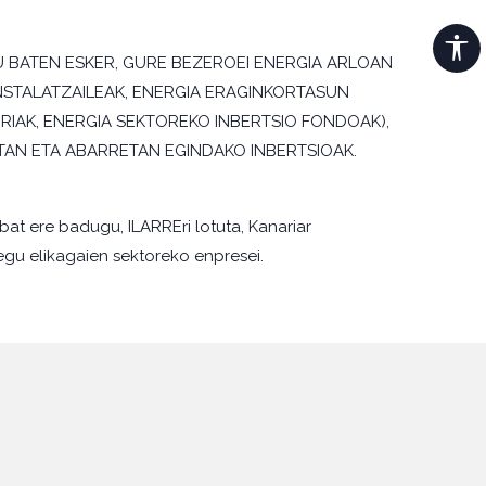
 BATEN ESKER, GURE BEZEROEI ENERGIA ARLOAN
INSTALATZAILEAK, ENERGIA ERAGINKORTASUN
IRIAK, ENERGIA SEKTOREKO INBERTSIO FONDOAK),
ETAN ETA ABARRETAN EGINDAKO INBERTSIOAK.
bat ere badugu, ILARREri lotuta, Kanariar
egu elikagaien sektoreko enpresei.