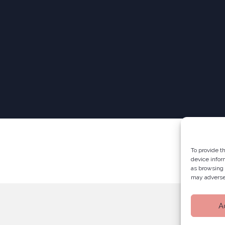
To provide t
device infor
as browsing 
may adversel
A