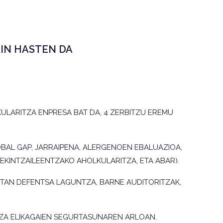
IN HASTEN DA
LARITZA ENPRESA BAT DA, 4 ZERBITZU EREMU
GLOBAL GAP, JARRAIPENA, ALERGENOEN EBALUAZIOA,
 EKINTZAILEENTZAKO AHOLKULARITZA, ETA ABAR).
ETAN DEFENTSA LAGUNTZA, BARNE AUDITORITZAK,
ZA ELIKAGAIEN SEGURTASUNAREN ARLOAN.