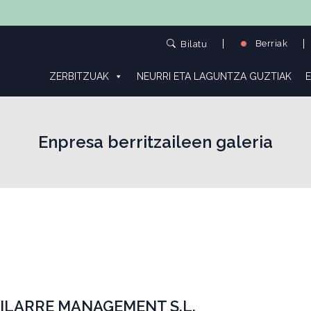
Berriak
Bilatu
ZERBITZUAK
NEURRI ETA LAGUNTZA GUZTIAK
E
Enpresa berritzaileen galeria
ILARRE MANAGEMENT S.L.