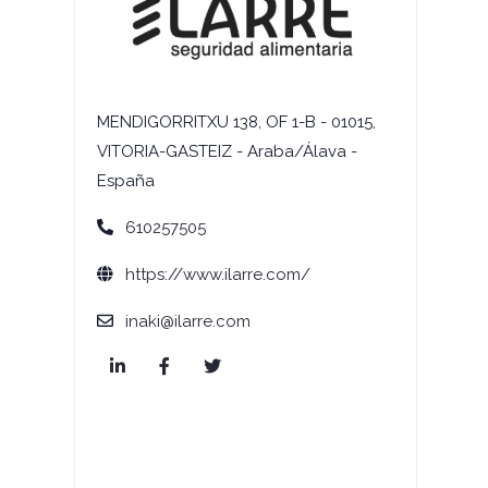
MENDIGORRITXU 138, OF 1-B - 01015,
VITORIA-GASTEIZ - Araba/Álava -
España
610257505
https://www.ilarre.com/
inaki@ilarre.com