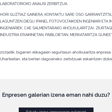
LABORATORIOKO ANALISI ZERBITZUA.
HORI GUZTIAZ GAINERA, KONTAKTU SARE OSO GARRANTZITSU
LAGUNTZEN DIEGU (PANEL FOTOVOLTAIKOEN INGENIARI ETA 
INGENIARIEK, CAE SALMENTARAKO AHOLKULARITZA). ZIURTAG
INDUSTRIA ERAIKINETAN, PABILOIETAN, MERKATARITZA GUNE
2025etik, bigarren elikagaien segurtasun aholkularitza enpresa 
Uharteetan, eta bertan dagoeneko zerbitzuak eskaintzen dizki
Enpresen galerian izena eman nahi duzu?