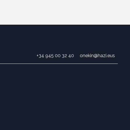
+34 945 00 32 40
onekin@hazi.eus