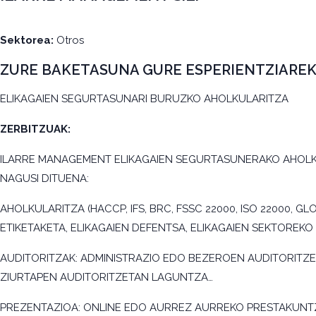
Sektorea:
Otros
ZURE BAKETASUNA GURE ESPERIENTZIAREK
ELIKAGAIEN SEGURTASUNARI BURUZKO AHOLKULARITZA
ZERBITZUAK:
ILARRE MANAGEMENT ELIKAGAIEN SEGURTASUNERAKO AHOLKU
NAGUSI DITUENA:
AHOLKULARITZA (HACCP, IFS, BRC, FSSC 22000, ISO 22000, 
ETIKETAKETA, ELIKAGAIEN DEFENTSA, ELIKAGAIEN SEKTOREKO
AUDITORITZAK: ADMINISTRAZIO EDO BEZEROEN AUDITORITZ
ZIURTAPEN AUDITORITZETAN LAGUNTZA…
PREZENTAZIOA: ONLINE EDO AURREZ AURREKO PRESTAKUNT