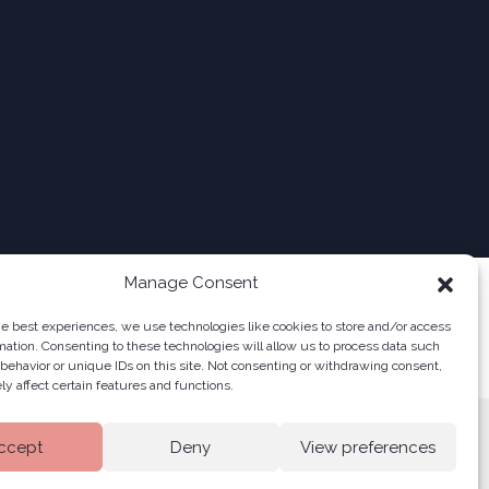
Manage Consent
he best experiences, we use technologies like cookies to store and/or access
mation. Consenting to these technologies will allow us to process data such
behavior or unique IDs on this site. Not consenting or withdrawing consent,
y affect certain features and functions.
ccept
Deny
View preferences