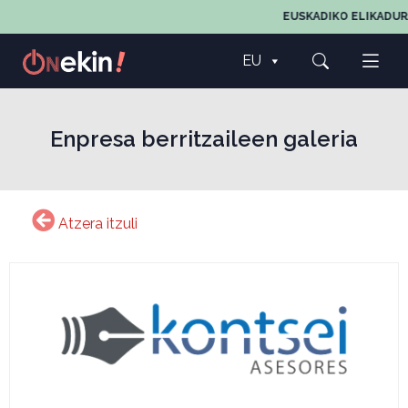
EUSKADIKO ELIKADUR
EU
Enpresa berritzaileen galeria
Atzera itzuli