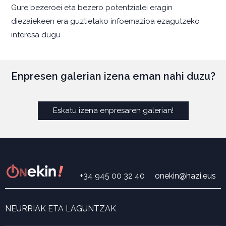
Gure bezeroei eta bezero potentzialei eragin
diezaiekeen era guztietako infoemazioa ezagutzeko
interesa dugu
Enpresen galerian izena eman nahi duzu?
Eskatu izena enpresaren galerian!
+34 945 00 32 40
onekin@hazi.eus
NEURRIAK ETA LAGUNTZAK
Neurri eta laguntza bilatzailea