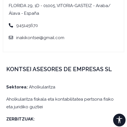
FLORIDA 29, 1D - 01005, VITORIA-GASTEIZ - Araba/
Álava - España
945145670
inakikontsei@gmail.com
KONTSEI ASESORES DE EMPRESAS SL
Sektorea:
Aholkularitza
Aholkularitza fiskala eta kontabilitatea pertsona fisiko
eta juridiko guztiei
ZERBITZUAK: