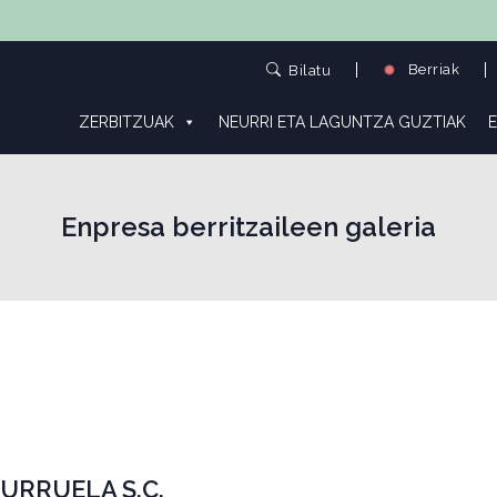
Berriak
Bilatu
ZERBITZUAK
NEURRI ETA LAGUNTZA GUZTIAK
E
Enpresa berritzaileen galeria
URRUELA S.C.