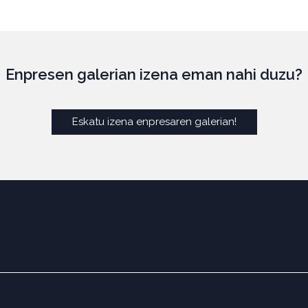
Enpresen galerian izena eman nahi duzu?
Eskatu izena enpresaren galerian!