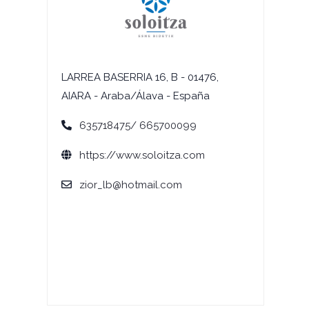
LARREA BASERRIA 16, B - 01476,
AIARA - Araba/Álava - España
635718475/ 665700099
https://www.soloitza.com
zior_lb@hotmail.com