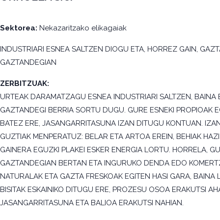
Sektorea:
Nekazaritzako elikagaiak
INDUSTRIARI ESNEA SALTZEN DIOGU ETA, HORREZ GAIN, GAZ
GAZTANDEGIAN
ZERBITZUAK:
URTEAK DARAMATZAGU ESNEA INDUSTRIARI SALTZEN, BAINA 
GAZTANDEGI BERRIA SORTU DUGU. GURE ESNEKI PROPIOAK EG
BATEZ ERE, JASANGARRITASUNA IZAN DITUGU KONTUAN. IZA
GUZTIAK MENPERATUZ: BELAR ETA ARTOA EREIN, BEHIAK HAZI
GAINERA EGUZKI PLAKEI ESKER ENERGIA LORTU. HORRELA, 
GAZTANDEGIAN BERTAN ETA INGURUKO DENDA EDO KOMERTZ
NATURALAK ETA GAZTA FRESKOAK EGITEN HASI GARA, BAINA
BISITAK ESKAINIKO DITUGU ERE, PROZESU OSOA ERAKUTSI A
JASANGARRITASUNA ETA BALIOA ERAKUTSI NAHIAN.