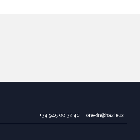
+34 945 00 32 40
onekin@hazi.eus