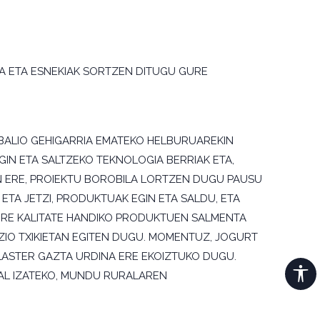
TA ETA ESNEKIAK SORTZEN DITUGU GURE
BALIO GEHIGARRIA EMATEKO HELBURUAREKIN
IN ETA SALTZEKO TEKNOLOGIA BERRIAK ETA,
N ERE, PROIEKTU BOROBILA LORTZEN DUGU PAUSU
 ETA JETZI, PRODUKTUAK EGIN ETA SALDU, ETA
GURE KALITATE HANDIKO PRODUKTUEN SALMENTA
IO TXIKIETAN EGITEN DUGU. MOMENTUZ, JOGURT
 LASTER GAZTA URDINA ERE EKOIZTUKO DUGU.
HAL IZATEKO, MUNDU RURALAREN