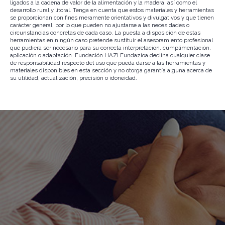
ligados a la cadena de valor de la alimentación y la madera, así como el
desarrollo rural y litoral. Tenga en cuenta que estos materiales y herramientas
se proporcionan con fines meramente orientativos y divulgativos y que tienen
carácter general, por lo que pueden no ajustarse a las necesidades o
circunstancias concretas de cada caso. La puesta a disposición de estas
herramientas en ningún caso pretende sustituir el asesoramiento profesional
que pudiera ser necesario para su correcta interpretación, cumplimentación,
aplicación o adaptación. Fundación HAZI Fundazioa declina cualquier clase
de responsabilidad respecto del uso que pueda darse a las herramientas y
materiales disponibles en esta sección y no otorga garantía alguna acerca de
su utilidad, actualización, precisión o idoneidad.