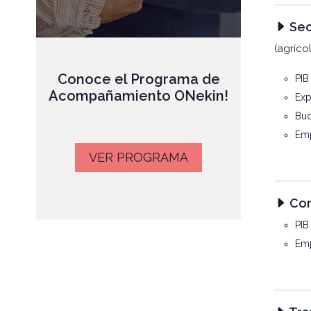
Sec
(agríco
Conoce el Programa de
PIB
Acompañamiento ONekin!
Exp
Buq
Emp
VER PROGRAMA
Com
PIB
Emp