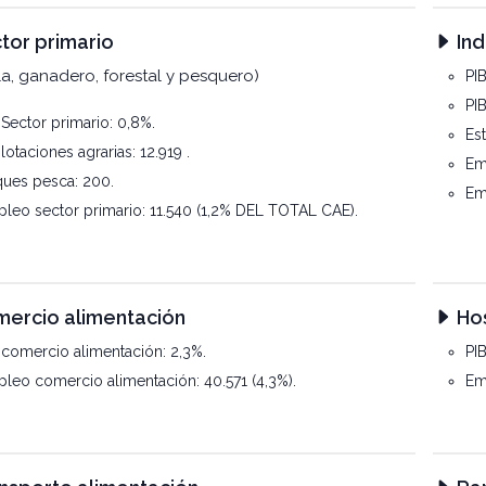
tor primario
Ind
la, ganadero, forestal y pesquero)
PIB
PIB
 Sector primario: 0,8%.
Est
lotaciones agrarias: 12.919 .
Em
ues pesca: 200.
Em
leo sector primario: 11.540 (1,2% DEL TOTAL CAE).
ercio alimentación
Hos
 comercio alimentación: 2,3%.
PIB
leo comercio alimentación: 40.571 (4,3%).
Emp