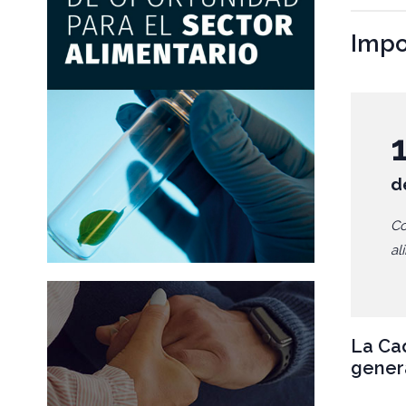
Impo
d
Co
al
La Cad
genera