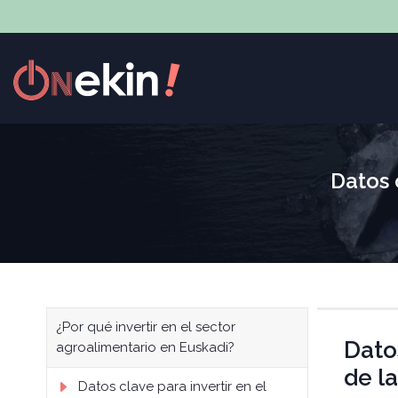
Datos 
¿Por qué invertir en el sector
Dato
agroalimentario en Euskadi?
de l
Datos clave para invertir en el