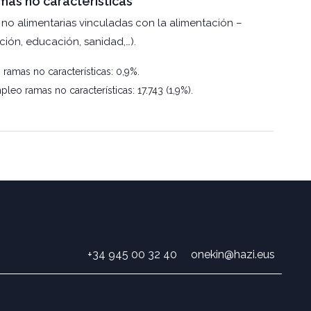
as no características
 no alimentarias vinculadas con la alimentación –
ción, educación, sanidad,…).
 ramas no características: 0,9%.
leo ramas no características: 17.743 (1,9%).
+34 945 00 32 40
onekin@hazi.eus