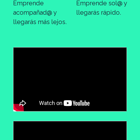
Emprende
Emprende sol@ y
acompañad@ y
llegarás rápido.
llegarás más lejos.