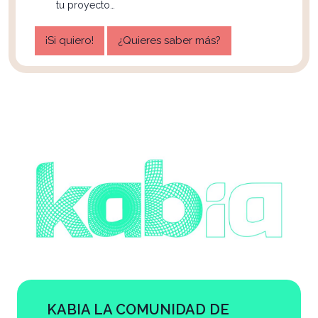
tu proyecto…
¡Si quiero!
¿Quieres saber más?
KABIA LA COMUNIDAD DE