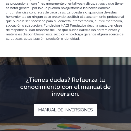
se proporcionan con fines meramente orientativos y divulgativos y que tienen
carácter general, por lo que pueden no ajustarse a las necesidades o
circunstancias concretas de cada caso. La puesta a disposición de estas
herramientas en ningún caso pretende sustituir el asesoramiento profesional
que pudiera ser necesario para su correcta interpretación, cumplimentación,
aplicación o adaptación. Fundación HAZI Fundazioa declina cualquier clase
de responsabilidad respecto del uso que pueda darse a las herramientas y
materiales disponibles en esta sección y no otorga garantía alguna acerca de
su utilidad, actualización, precisión o idoneidad.
¿Tienes dudas? Refuerza tu
conocimiento con el manual de
inversión.
MANUAL DE INVERSIONES