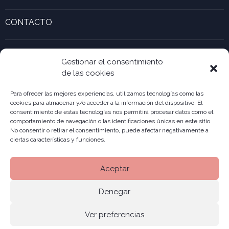
Formas jurídicas
Actualidad y noticias recientes
Galería de empresas Innovadoras
CONTACTO
Calculadora de UTAs
Ver formulario de contacto
Kabia
Accesibilidad ONekin!
Gestionar el consentimiento
de las cookies
Para ofrecer las mejores experiencias, utilizamos tecnologías como las
cookies para almacenar y/o acceder a la información del dispositivo. El
consentimiento de estas tecnologías nos permitirá procesar datos como el
comportamiento de navegación o las identificaciones únicas en este sitio.
No consentir o retirar el consentimiento, puede afectar negativamente a
ciertas características y funciones.
Aceptar
Denegar
Ver preferencias