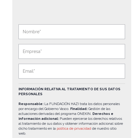
N
o
m
E
b
m
r
p
e
E
r
*
m
e
a
s
i
INFORMACIÓN RELATIVA AL TRATAMIENTO DE SUS DATOS
a
PERSONALES
l
*
*
Responsable:
La FUNDACIÓN HAZI trata los datos personales
por encargo del Gobierno Vasco.
Finalidad:
Gestión de las
actuaciones derivadas del programa ONEKIN.
Derechos e
información adicional:
Pueden ejercerse los derechos relativos
al tratamiento de sus datos y obtener información adicional sobre
dicho tratamiento en la
política de privacidad
de nuestro sitio
web.