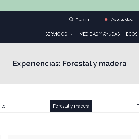
Actualidad
Buscar
SERVICIOS
MEDIDAS Y AYUDAS
ECOS
Experiencias:
Forestal y madera
nto
Forestal y madera
F