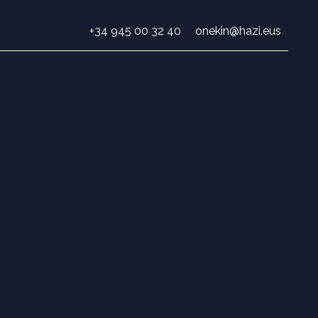
+34 945 00 32 40
onekin@hazi.eus