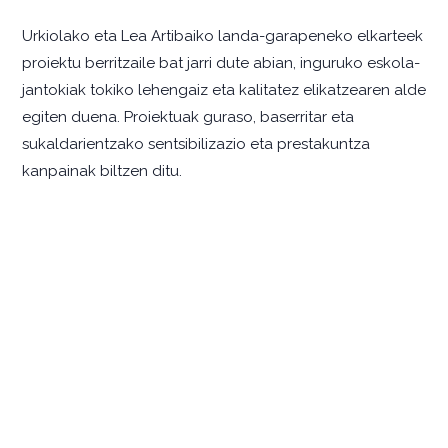
Urkiolako eta Lea Artibaiko landa-garapeneko elkarteek
proiektu berritzaile bat jarri dute abian, inguruko eskola-
jantokiak tokiko lehengaiz eta kalitatez elikatzearen alde
egiten duena. Proiektuak guraso, baserritar eta
sukaldarientzako sentsibilizazio eta prestakuntza
kanpainak biltzen ditu.