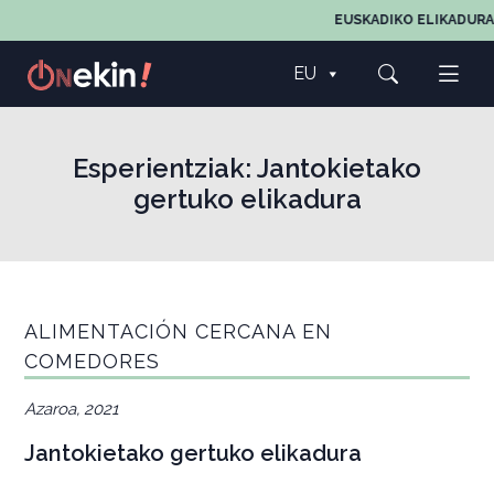
EUSKADIKO ELIKADURAR
EU
Esperientziak:
Jantokietako
gertuko elikadura
ALIMENTACIÓN CERCANA EN
COMEDORES
Azaroa, 2021
Jantokietako gertuko elikadura