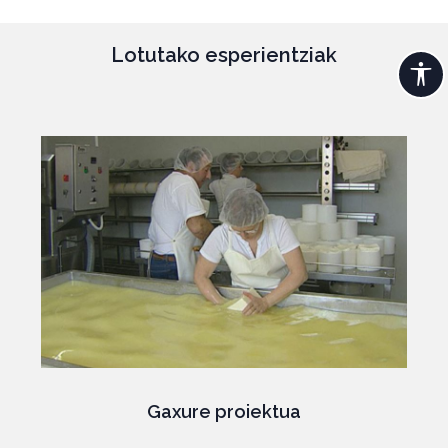
Lotutako esperientziak
Gaxure proiektua